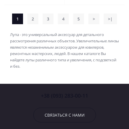
1
2
3
4
5
>
>|
Лупа - это универсальный аксессуар для детального
рассмотрения различных объектов. Увеличительные линзы
являются незаменимым аксессуаром для ювилеров,
ремонтных мастерских, людей. В нашем каталоге Вы
найдете лупы различного типа и увеличения, с подсветкой
и без.
+38 (093) 283-00-11
СВЯЗАТЬСЯ С НАМИ