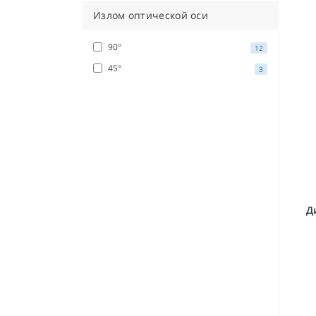
Излом оптической оси
90°
12
45°
3
Д