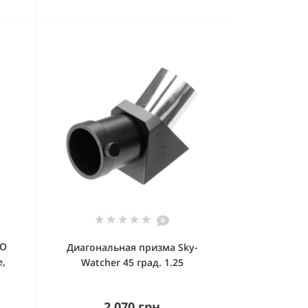
0
SO
Диагональная призма Sky-
е,
Watcher 45 град. 1.25
2 070 грн