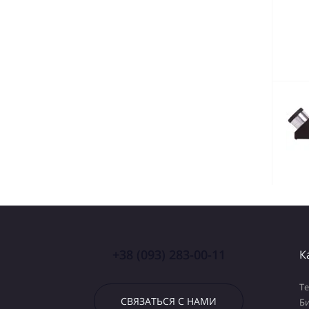
+38 (093) 283-00-11
К
Т
СВЯЗАТЬСЯ С НАМИ
Б