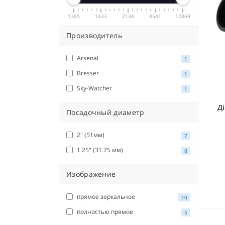
1365
1433
2134
4541
12869
Производитель
Arsenal
1
Bresser
1
Sky-Watcher
1
Д
Посадочный диаметр
2" (51мм)
7
1.25" (31.75 мм)
8
Изображение
прямое зеркальное
10
полностью прямое
5