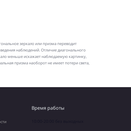
гональное зеркало или призма переводит
роведения наблюдений. Отличие диагонального
ркало меньше искажает наблюдаемую картинку,
альная призма наоборот не имеет потери света,
Время работы
10:00-20:00 без выходных
сти