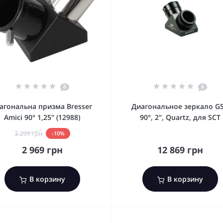
0
0
іагональна призма Bresser
Диагональное зеркало G
Amici 90° 1,25" (12988)
90°, 2", Quartz, для SCT
3 299 грн
-10%
2 969 грн
12 869 грн
В корзину
В корзину