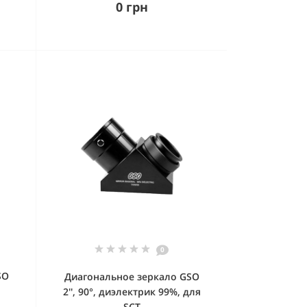
0 грн
0
SO
Диагональное зеркало GSO
2'', 90°, диэлектрик 99%, для
SCT