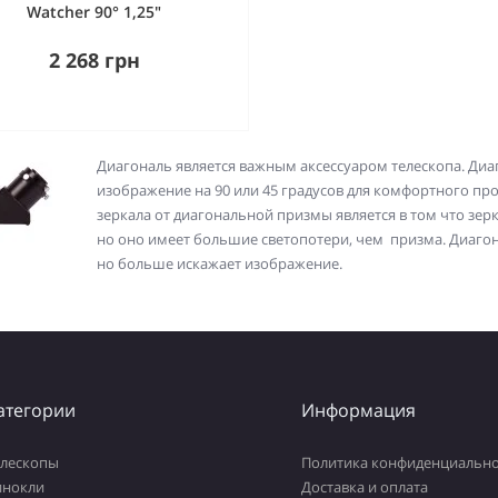
Watcher 90° 1,25"
2 268 грн
Диагональ является важным аксессуаром телескопа. Диа
изображение на 90 или 45 градусов для комфортного п
зеркала от диагональной призмы является в том что зе
но оно имеет большие светопотери, чем призма. Диагон
но больше искажает изображение.
атегории
Информация
елескопы
Политика конфиденциально
инокли
Доставка и оплата