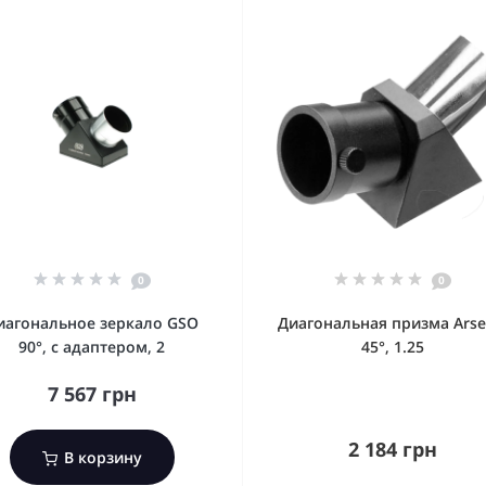
0
0
иагональное зеркало GSO
Диагональная призма Arse
90°, с адаптером, 2
45°, 1.25
7 567 грн
2 184 грн
В корзину