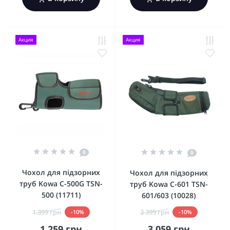
Акция
Акция
0
0
Чохол для підзорних
Чохол для підзорних
труб Kowa C-500G TSN-
труб Kowa C-601 TSN-
500 (11711)
601/603 (10028)
1 399 грн
3 399 грн
-10%
-10%
1 259 грн
3 059 грн