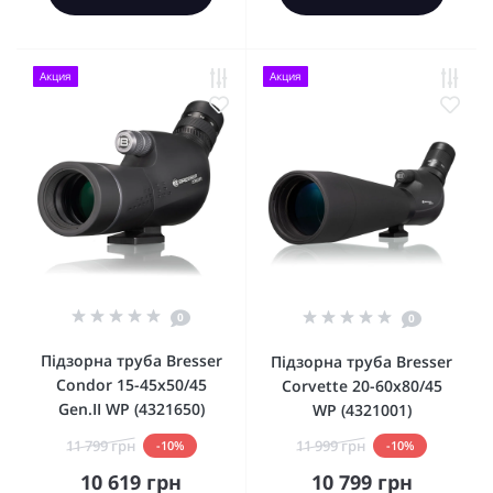
Акция
Акция
0
0
Підзорна труба Bresser
Підзорна труба Bresser
Condor 15-45x50/45
Corvette 20-60x80/45
Gen.II WP (4321650)
WP (4321001)
11 799 грн
11 999 грн
-10%
-10%
10 619 грн
10 799 грн