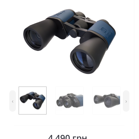
‹
›
4 490 грн