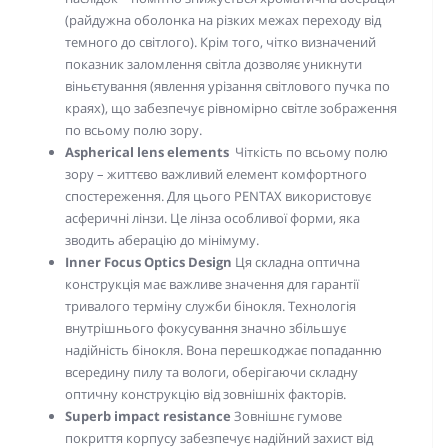
(райдужна оболонка на різких межах переходу від
темного до світлого). Крім того, чітко визначений
показник заломлення світла дозволяє уникнути
віньєтування (явлення урізання світлового пучка по
краях), що забезпечує рівномірно світле зображення
по всьому полю зору.
Aspherical lens elements
Чіткість по всьому полю
зору – життєво важливий елемент комфортного
спостереження. Для цього PENTAX використовує
асферичні лінзи. Це лінза особливої форми, яка
зводить аберацію до мінімуму.
Inner Focus Optics Design
Ця складна оптична
конструкція має важливе значення для гарантії
тривалого терміну служби бінокля. Технологія
внутрішнього фокусування значно збільшує
надійність бінокля. Вона перешкоджає попаданню
всередину пилу та вологи, оберігаючи складну
оптичну конструкцію від зовнішніх факторів.
Superb impact resistance
Зовнішнє гумове
покриття корпусу забезпечує
надійний захист від