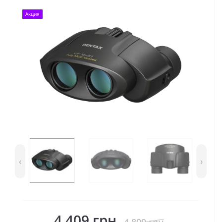
Акция
‹
›
4 409 грн