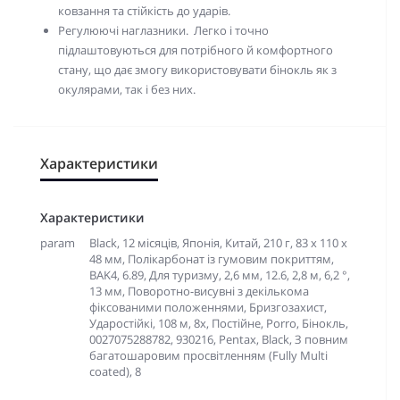
ковзання та
стійкість до ударів.
Регулюючі наглазники. Легко і точно
підлаштовуються для потрібного й комфортного
стану, що дає змогу використовувати бінокль як з
окулярами, так і без них.
Характеристики
Характеристики
param
Black, 12 місяців, Японія, Китай, 210 г, 83 х 110 х
48 мм, Полікарбонат із гумовим покриттям,
BAK4, 6.89, Для туризму, 2,6 мм, 12.6, 2,8 м, 6,2 °,
13 мм, Поворотно-висувні з декількома
фіксованими положеннями, Бризгозахист,
Ударостійкі, 108 м, 8х, Постійне, Porro, Бінокль,
0027075288782, 930216, Pentax, Black, З повним
багатошаровим просвітленням (Fully Multi
coated), 8