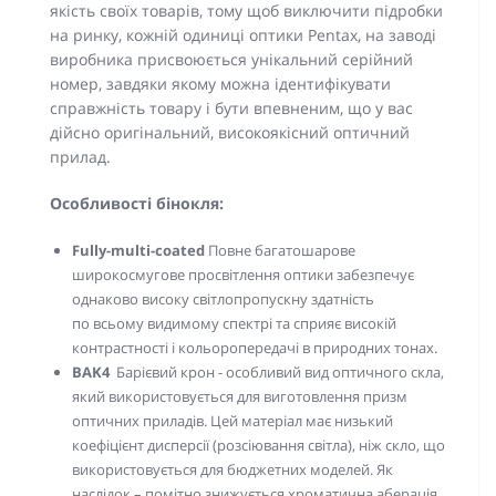
якість своїх товарів, тому щоб виключити підробки
на ринку, кожній одиниці оптики Pentax, на заводі
виробника присвоюється унікальний серійний
номер, завдяки якому можна ідентифікувати
справжність товару і бути впевненим, що у вас
дійсно оригінальний, високоякісний оптичний
прилад.
Особливості бінокля:
Fully-multi-coated
Повне багатошарове
широкосмугове просвітлення оптики забезпечує
однаково високу світлопропускну здатність
по всьому видимому спектрі та сприяє високій
контрастності і кольоропередачі в природних тонах.
BAK4
Барієвий крон - особливий вид оптичного скла,
який використовується для виготовлення призм
оптичних приладів. Цей матеріал має низький
коефіцієнт дисперсії (розсіювання світла), ніж скло, що
використовується для бюджетних моделей. Як
наслідок – помітно знижується хроматична аберація