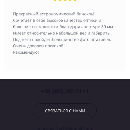
Прекрасный астрономический бинокль!
Сочетает в себе высокое качество оптики и
большие возможности благодаря апертуре 80 мм.
Имеет относительно небольшой вес и габариты.
Под него подойдет большинство фото штативов.
Очень доволен покупкой!
Рекомендую!
+38 (093) 283-00-11
СВЯЗАТЬСЯ С НАМИ
astromarket13@gmail.com