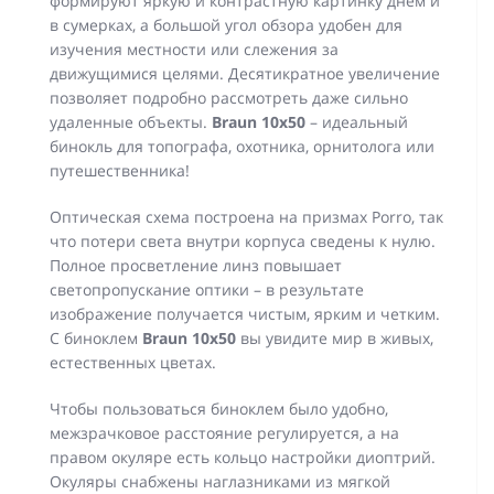
формируют яркую и контрастную картинку днем и
в сумерках, а большой угол обзора удобен для
изучения местности или слежения за
движущимися целями. Десятикратное увеличение
позволяет подробно рассмотреть даже сильно
удаленные объекты.
Braun 10x50
– идеальный
бинокль для топографа, охотника, орнитолога или
путешественника!
Оптическая схема построена на призмах Porro, так
что потери света внутри корпуса сведены к нулю.
Полное просветление линз повышает
светопропускание оптики – в результате
изображение получается чистым, ярким и четким.
С биноклем
Braun 10x50
вы увидите мир в живых,
естественных цветах.
Чтобы пользоваться биноклем было удобно,
межзрачковое расстояние регулируется, а на
правом окуляре есть кольцо настройки диоптрий.
Окуляры снабжены наглазниками из мягкой