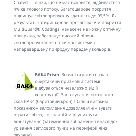
лінзи, що не має покриття, відбивається
4% світлового потоку. Багатошарове покриття
підвищує світлопропускну здатність до 99,5%. Як
результат, чотиришарове просвітлюючи покриття
MultiGuard® Coatings, нанесене на кожну оптичну
поверхню, забезпечує високий рівень
світлопропускання оптичної системи і
неперевершену природну передачу кольорів.
BAK4 Prism
.
Значні втрати світла в
обертаючій призмовій системі
відбуваються незалежно від її
конструкції. Застосування оптичного
скла BAK4 (баритовий крон) з більш високим
показником заломлення дозволяє мінімізувати
втрати світла, і в значній мірі уникнути
віньєтування (затемнення зображення внаслідок
урізання світлового пучка на периферії лінз
окуляра).