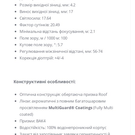
Розмір вихідної зіниці, мм: 4.2
Винос вихідної зіниці, мм: 17
Світлосила: 17.64
Фактор сутінків: 20.49
Мінімальна відстань фокусування, м: 2.1
Поле зору, м / 1000 м: 100
Кутове поле зору, °: 5.7
Регулювання міжзіничної відстані, мм: 56-74
Корекція діоптрій: +4/-4
Конструктивні особливості:
Оптична конструкція: обертаюча призма Roof
Лінзи: ахроматичні з повним багатошаровим
просвітленням
MultiGuard® Coatings
(Fully Multi
coated)
Призми: BAK4
Водостійкість: 100% водонепроникний корпус
Захист від запотівання: завдяки герметичності й