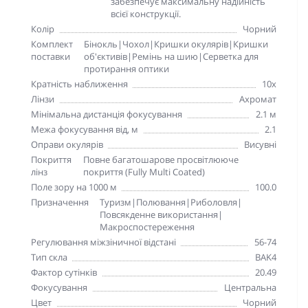
забезпечує максимальну надійність
всієї конструкції.
Колір
Чорний
Комплект
Бінокль|Чохол|Кришки окулярів|Кришки
поставки
об'єктивів|Ремінь на шию|Серветка для
протирання оптики
Кратність наближення
10x
Лінзи
Ахромат
Мінімальна дистанція фокусування
2.1 м
Межа фокусування від, м
2.1
Оправи окулярів
Висувні
Покриття
Повне багатошарове просвітлююче
лінз
покриття (Fully Multi Coated)
Поле зору на 1000 м
100.0
Призначення
Туризм|Полювання|Риболовля|
Повсякденне використання|
Макроспостереження
Регулювання міжзіничної відстані
56-74
Тип скла
BAK4
Фактор сутінків
20.49
Фокусування
Центральна
Цвет
Чорний