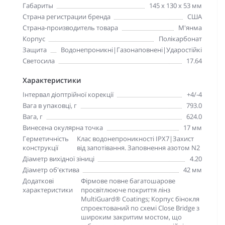
Габариты
145 x 130 x 53 мм
Страна регистрации бренда
США
Страна-производитель товара
М'янма
Корпус
Полікарбонат
Защита
Водонепроникні|Газонаповнені|Ударостійкі
Светосила
17.64
Характеристики
Інтервал діоптрійної корекції
+4/-4
Вага в упаковці, г
793.0
Вага, г
624.0
Винесена окулярна точка
17 мм
Герметичність
Клас водонепроникності IPX7|Захист
конструкції
від запотівання. Заповнення азотом N2
Діаметр вихідної зіниці
4.20
Діаметр об'єктива
42 мм
Додаткові
Фірмове повне багатошарове
характеристики
просвітлююче покриття лінз
MultiGuard® Coatings; Корпус бінокля
спроектований по схемі Close Bridge з
широким закритим мостом, що