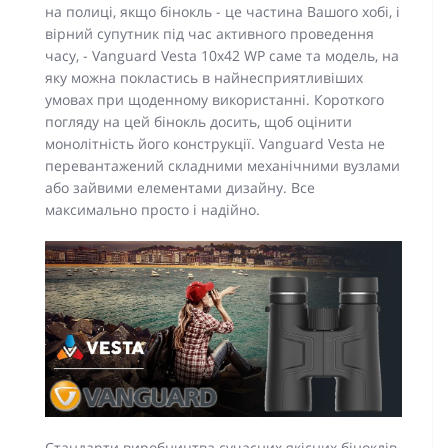
на полиці, якщо бінокль - це частина Вашого хобі, і
вірний супутник під час активного проведення
часу, - Vanguard Vesta 10x42 WP саме та модель, на
яку можна покластись в найнесприятливіших
умовах при щоденному використанні. Короткого
погляду на цей бінокль досить, щоб оцінити
монолітність його конструкції. Vanguard Vesta не
перевантажений складними механічними вузлами
або зайвими елементами дизайну. Все
максимально просто і надійно.
Стандарти виробництва сучасних якісних біноклів