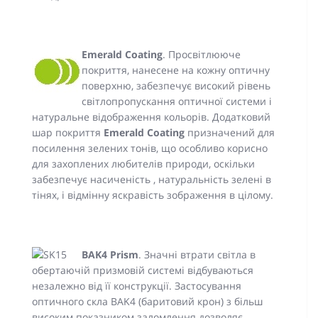
Emerald Coating
. Просвітлююче
покриття, нанесене на кожну оптичну
поверхню, забезпечує високий рівень
світлопропускання оптичної системи і
натуральне відображення кольорів. Додатковий
шар покриття
Emerald Coating
призначений для
посилення зелених тонів, що особливо корисно
для захоплених любителів природи, оскільки
забезпечує насиченість , натуральність зелені в
тінях, і відмінну яскравість зображення в цілому.
BAK4 Prism
.
Значні втрати світла в
обертаючій призмовій системі відбуваються
незалежно від її конструкції. Застосування
оптичного скла BAK4 (баритовий крон) з більш
високим показником заломлення дозволяє