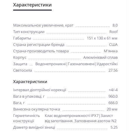
Характеристики
Максимальное увеличение, крат
8.0
Тип конструкции
Roof
Габариты
151 x 130 x 61 мм
Страна регистрации бренда
США
Страна-производитель товара
М'янма
Корпус
Алюмінієвий сплав
Защита
Водонепроникні|Газонаповнені|Ударостійкі
Светосила
27.56
Характеристики
Інтервал діоптрійної корекції
+4/-4
Вага в упаковці, г
960.0
Вага, г
666.0
Винесена окулярна точка
20 мм
Герметичність
Клас водонепроникності IPX7|Захист
конструкції
від запотівання. Заповнення азотом N2
Діаметр вихідної зіниці
5.25