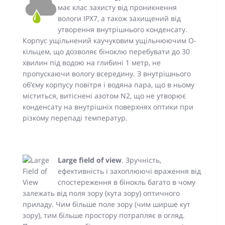
має клас захисту від проникнення
вологи IPX7, а також захищений від
утворення внутрішнього конденсату.
Корпус ущільнений каучуковим ущільнюючим O-
кільцем, що дозволяє біноклю перебувати до 30
хвилин під водою на глибині 1 метр, не
пропускаючи вологу всередину. З внутрішнього
об’єму корпусу повітря і водяна пара, що в ньому
міститься, витіснені азотом N2, що не утворює
конденсату на внутрішніх поверхнях оптики при
різкому перепаді температур.
Large field of view
. Зручність,
ефективність і захоплюючі враження від
спостереження в бінокль багато в чому
залежать від поля зору (кута зору) оптичного
приладу. Чим більше поле зору (чим ширше кут
зору), тим більше простору потрапляє в огляд.