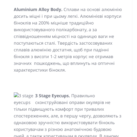
Aluminium Alloy Body.
Сплави на основі алюмінію
досить міцні і при цьому легкі. Алюмінієві корпуси
біноклів на 200% міцніше традиційно
використовуваного полікарбонату, а за
співвідношенням міцності на одиницю ваги не
поступаються сталі. Твердість застосовуваних
сплавів алюмінію достатня, щоб при падінні
бінокля з висоти 1-2 метрів корпус не отримав
значних пошкоджень, що вплинуть на оптичні
характеристики бінокля.
3 Stage Eyecups.
Правильно
сконструйовані оправи окулярів не
тільки підвищують комфорт при тривалих
спостереженнях, але, в першу чергу, дозволяють з
однаковою зручністю використовувати бінокль
користувачам з різною анатомічною будовою
очей, а також користувачам в окулярах. В даному