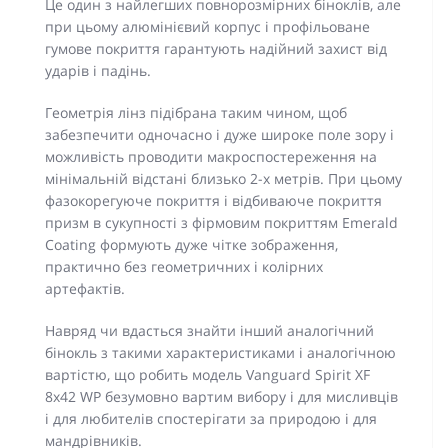
Це один з найлегших повнорозмірних біноклів, але
при цьому алюмінієвий корпус і профільоване
гумове покриття гарантують надійний захист від
ударів і падінь.
Геометрія лінз підібрана таким чином, щоб
забезпечити одночасно і дуже широке поле зору і
можливість проводити макроспостереження на
мінімальній відстані близько 2-х метрів. При цьому
фазокорегуюче покриття і відбиваюче покриття
призм в сукупності з фірмовим покриттям Emerald
Coating формують дуже чітке зображення,
практично без геометричних і колірних
артефактів.
Навряд чи вдасться знайти інший аналогічний
бінокль з такими характеристиками і аналогічною
вартістю, що робить модель Vanguard Spirit XF
8x42 WP безумовно вартим вибору і для мисливців
і для любителів спостерігати за природою і для
мандрівників.