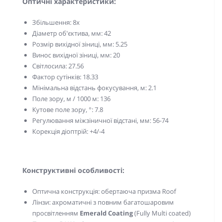
Оптичні характеристики:
Збільшення: 8x
Діаметр об'єктива, мм: 42
Розмір вихідної зіниці, мм: 5.25
Винос вихідної зіниці, мм: 20
Світлосила: 27.56
Фактор сутінків: 18.33
Мінімальна відстань фокусування, м: 2.1
Поле зору, м / 1000 м: 136
Кутове поле зору, °: 7.8
Регулювання міжзіничної відстані, мм: 56-74
Корекція діоптрій: +4/-4
Конструктивні особливості:
Оптична конструкція: обертаюча призма Roof
Лінзи: ахроматичні з повним багатошаровим
просвітленням
Emerald Coating
(Fully Multi coated)