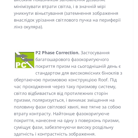
мінімізувати втрати світла, і в значній мірі
уникнути віньєтування (затемнення зображення
внаслідок урізання світлового пучка на периферії
лінз окуляра).
P2 Phase Correction.
Застосування
багатошарового фазокоригуючого
покриття призм на сьогоднішній день є
стандартом для високоякісних біноклів з
обертаючою призмовою конструкцією Roof. Під
час проходження через таку призмову систему,
світло відбивається від протилежних сторін
призми, поляризується, і виникає зміщення на
половину фази світлової хвилі, яке тягне за собою
втрату контрасту. Найтонше фазокоригуюче
покриття, нанесене на одну з поверхонь призми,
суміщує фази, забезпечуючи високу роздільну
здатність і контрастність зображення.