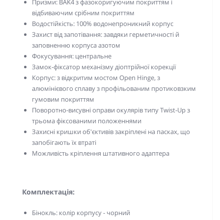
Призми: BAK4 з фазокоригуючим покриттям і
відбиваючим срібним покриттям
Водостійкість: 100% водонепроникний корпус
Захист від запотівання: завдяки герметичності й
заповненню корпуса азотом
Фокусування: центральне
Замок-фіксатор механізму діоптрійної корекції
Корпус: з відкритим мостом Open Hinge, з
алюмінієвого сплаву з профільованим протиковзким
гумовим покриттям
Поворотно-висувні оправи окулярів типу Twist-Up з
трьома фіксованими положеннями
Захисні кришки об'єктивів закріплені на пасках, що
запобігають їх втраті
Можливість кріплення штативного адаптера
Комплектація:
Бінокль: колір корпусу - чорний