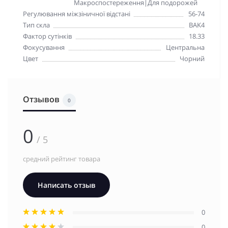
Макроспостереження|Для подорожей
Регулювання міжзіничної відстані
56-74
Тип скла
BAK4
Фактор сутінків
18.33
Фокусування
Центральна
Цвет
Чорний
Отзывов
0
0
/ 5
средний рейтинг товара
Написать отзыв
0
0