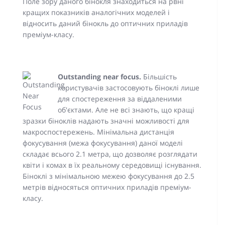
Поле зору даного бінокля знаходиться на рвні
кращих показників аналогічних моделей і
відносить даний бінокль до оптичних приладів
преміум-класу.
Outstanding near focus.
Більшість
користувачів застосовують біноклі лише
для спостереження за віддаленими
об'єктами. Але не всі знають, що кращі
зразки біноклів надають значні можливості для
макроспостережень. Мінімальна дистанція
фокусування (межа фокусування) даної моделі
складає всього 2.1 метра, що дозволяє розглядати
квіти і комах в їх реальному середовищі існування.
Біноклі з мінімальною межею фокусування до 2.5
метрів відносяться оптичних приладів преміум-
класу.