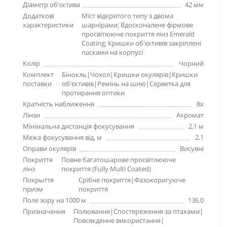
Діаметр об'єктива
42 мм
Додаткові
Міст відкритого типу з двома
характеристики
шарнірами; Вдосконалене фірмове
просвітююче покриття лінз Emerald
Coating; Кришки об'єктивів закріплені
пасками на корпусі
Колір
Чорний
Комплект
Бінокль|Чохол|Кришки окулярів|Кришки
поставки
об'єктивів|Ремінь на шию|Серветка для
протирання оптики
Кратність наближення
8x
Лінзи
Ахромат
Мінімальна дистанція фокусування
2.1 м
Межа фокусування від, м
2.1
Оправи окулярів
Висувні
Покриття
Повне багатошарове просвітлююче
лінз
покриття (Fully Multi Coated)
Покрыття
Срібне покриття|Фазокоригуюче
призм
покриття
Поле зору на 1000 м
136.0
Призначення
Полювання|Спостереження за птахами|
Повсякденне використання|