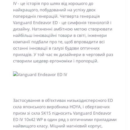
IV - це історія про шлях від хорошого до
найкращого, побудований на успіху двох
попередніх генерацій. Четверта генерація
Vanguard Endeavor ED - це симфонія технологій і
дизайну. Натхненні амбітною метою створювати
найбільш інноваційні товари в світі, інженери
компанії подбали про те, щоб впровадити всі
останні інновації в галузі будови оптичних
приладів. У той час як дизайнери в черговий раз
створили шедевр ергономіки і пропорцій.
Застосування в об'єктивах низькодисперсного ED
скла японського виробника HOYA, і обертаючих
призм зі скла SK15 підносить Vanguard Endeavor
ED IV 10x42 WP в один ряд з оптичними приладами
найвищого класу. Міцний магнієвий корпус,