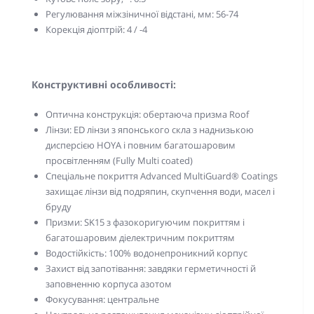
Регулювання міжзіничної відстані, мм: 56-74
Корекція діоптрій: 4 / -4
Конструктивні особливості:
Оптична конструкція: обертаюча призма Roof
Лінзи: ED лінзи з японського скла з наднизькою
дисперсією HOYA і повним багатошаровим
просвітленням (Fully Multi coated)
Спеціальне покриття Advanced MultiGuard® Coatings
захищає лінзи від подряпин, скупчення води, масел і
бруду
Призми: SK15 з фазокоригуючим покриттям і
багатошаровим діелектричним покриттям
Водостійкість: 100% водонепроникний корпус
Захист від запотівання: завдяки герметичності й
заповненню корпуса азотом
Фокусування: центральне