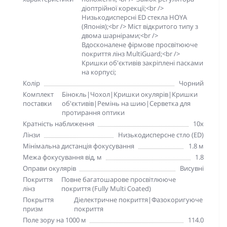
діоптрійної корекції;<br />
Низькодисперсні ED стекла HOYA
(Японія);<br /> Міст відкритого типу з
двома шарнірами;<br />
Вдосконалене фірмове просвітююче
покриття лінз MultiGuard;<br />
Кришки об'єктивів закріплені пасками
на корпусі;
Колір
Чорний
Комплект
Бінокль|Чохол|Кришки окулярів|Кришки
поставки
об'єктивів|Ремінь на шию|Серветка для
протирання оптики
Кратність наближення
10x
Лінзи
Низькодисперсне стло (ED)
Мінімальна дистанція фокусування
1.8 м
Межа фокусування від, м
1.8
Оправи окулярів
Висувні
Покриття
Повне багатошарове просвітлююче
лінз
покриття (Fully Multi Coated)
Покрыття
Діелектричне покриття|Фазокоригуюче
призм
покриття
Поле зору на 1000 м
114.0