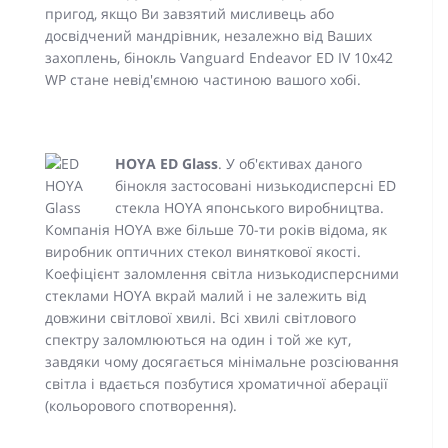
пригод, якщо Ви завзятий мисливець або
досвідчений мандрівник, незалежно від Ваших
захоплень, бінокль Vanguard Endeavor ED IV 10x42
WP стане невід'ємною частиною вашого хобі.
HOYA ED Glass
. У об'єктивах даного
бінокля застосовані низькодисперсні ED
стекла HOYA японського виробництва.
Компанія HOYA вже більше 70-ти років відома, як
виробник оптичних стекол виняткової якості.
Коефіцієнт заломлення світла низькодисперсними
стеклами HOYA вкрай малий і не залежить від
довжини світлової хвилі. Всі хвилі світлового
спектру заломлюються на один і той же кут,
завдяки чому досягається мінімальне розсіювання
світла і вдається позбутися хроматичної аберації
(кольорового спотворення).