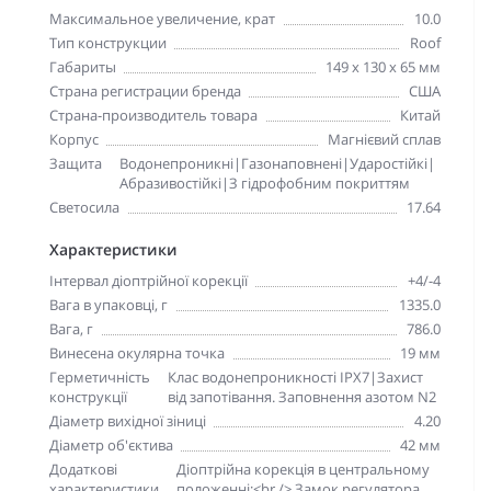
Максимальное увеличение, крат
10.0
Тип конструкции
Roof
Габариты
149 x 130 x 65 мм
Страна регистрации бренда
США
Страна-производитель товара
Китай
Корпус
Магнієвий сплав
Защита
Водонепроникні|Газонаповнені|Ударостійкі|
Абразивостійкі|З гідрофобним покриттям
Светосила
17.64
Характеристики
Інтервал діоптрійної корекції
+4/-4
Вага в упаковці, г
1335.0
Вага, г
786.0
Винесена окулярна точка
19 мм
Герметичність
Клас водонепроникності IPX7|Захист
конструкції
від запотівання. Заповнення азотом N2
Діаметр вихідної зіниці
4.20
Діаметр об'єктива
42 мм
Додаткові
Діоптрійна корекція в центральному
характеристики
положенні;<br /> Замок регулятора