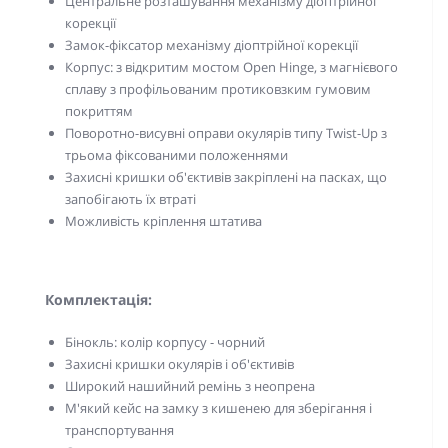
Центральне розташування механізму діоптрійної
корекції
Замок-фіксатор механізму діоптрійної корекції
Корпус: з відкритим мостом Open Hinge, з магнієвого
сплаву з профільованим протиковзким гумовим
покриттям
Поворотно-висувні оправи окулярів типу Twist-Up з
трьома фіксованими положеннями
Захисні кришки об'єктивів закріплені на пасках, що
запобігають їх втраті
Можливість кріплення штатива
Комплектація:
Бінокль: колір корпусу - чорний
Захисні кришки окулярів і об'єктивів
Широкий нашийний ремінь з неопрена
М'який кейс на замку з кишенею для зберігання і
транспортування