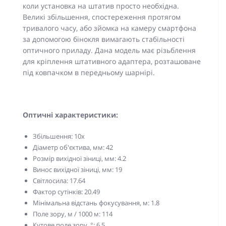
коли установка на штатив просто необхідна.
Великі збільшення, спостереження протягом
тривалого часу, або зйомка на камеру смартфона
за допомогою бінокля вимагають стабільності
оптичного приладу. Дана модель має різьблення
для кріплення штативного адаптера, розташоване
під ковпачком в передньому шарнірі.
Оптичні характеристики:
Збільшення: 10x
Діаметр об'єктива, мм: 42
Розмір вихідної зіниці, мм: 4.2
Винос вихідної зіниці, мм: 19
Світлосила: 17.64
Фактор сутінків: 20.49
Мінімальна відстань фокусування, м: 1.8
Поле зору, м / 1000 м: 114
Кутове поле зору, °: 6.5