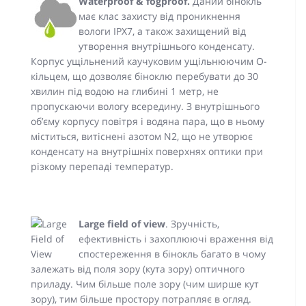
Waterproof & fogproof.
Даний бінокль
має клас захисту від проникнення
вологи IPX7, а також захищений від
утворення внутрішнього конденсату.
Корпус ущільнений каучуковим ущільнюючим O-
кільцем, що дозволяє біноклю перебувати до 30
хвилин під водою на глибині 1 метр, не
пропускаючи вологу всередину. З внутрішнього
об’єму корпусу повітря і водяна пара, що в ньому
міститься, витіснені азотом N2, що не утворює
конденсату на внутрішніх поверхнях оптики при
різкому перепаді температур.
Large field of view
. Зручність,
ефективність і захоплюючі враження від
спостереження в бінокль багато в чому
залежать від поля зору (кута зору) оптичного
приладу. Чим більше поле зору (чим ширше кут
зору), тим більше простору потрапляє в огляд.