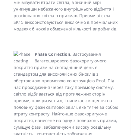
мінімізувати втрати світла, в значній мірі
уникнувши небажаного внутрішнього відбиття і
розсіювання світла в призмах. Призми зі скла
SK15 використовуються виключно в преміальних
моделях біноклів обмеженої кількості виробників.
Phase Correction.
Застосування
багатошарового фазокоригуючого
покриття призм на сьогоднішній день є
стандартом для високоякісних біноклів з
обертаючою призмовою конструкцією Roof. Під
час проходження через таку призмову систему,
світло відбивається від протилежних сторін
призми, поляризується, і виникає зміщення на
половину фази світлової хвилі, яке тягне за собою
втрату контрасту. Найтонше фазокоригуюче
покриття, нанесене на одну з поверхонь призми,
суміщує фази, забезпечуючи високу роздільну
здатність і контрастність зображення.