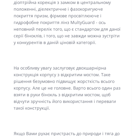
діоптрійна корекція з замком в центральному
положенні, діелектричне і фазокоригуюче
покриття призм, фірмове просвітлююче і
гидрофобне покриття лінз MultyGuard - ось
неповний перелік того, що є стандартом для даної
серії біноклів, і того, що не завжди можна зустріти
у конкурентів в даній ціновій категорії.
На особливу увагу заслуговує двохшарнірна
конструкція корпусу з відкритим мостом. Таке
рішення безумовно підвищує жорсткість всього
корпусу. Але це не головне. Варто всього один раз
взяти в руки бінокль з відкритим мостом, щоб
відчути зручність його використання і переваги
такої конструкції.
Якщо Вами рухає пристрасть до природи і тяга до