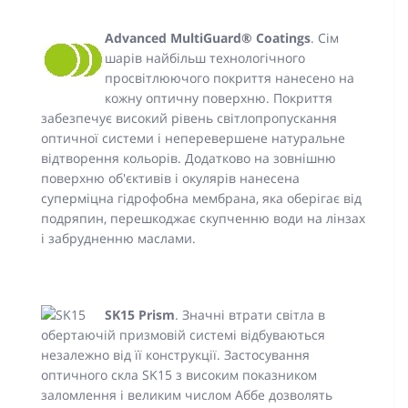
Advanced MultiGuard® Coatings
. Сім
шарів найбільш технологічного
просвітлюючого покриття нанесено на
кожну оптичну поверхню. Покриття
забезпечує високий рівень світлопропускання
оптичної системи і неперевершене натуральне
відтворення кольорів. Додатково на зовнішню
поверхню об'єктивів і окулярів нанесена
суперміцна гідрофобна мембрана, яка оберігає від
подряпин, перешкоджає скупченню води на лінзах
і забрудненню маслами.
SK15 Prism
. Значні втрати світла в
обертаючій призмовій системі відбуваються
незалежно від її конструкції. Застосування
оптичного скла SK15 з високим показником
заломлення і великим числом Аббе дозволять