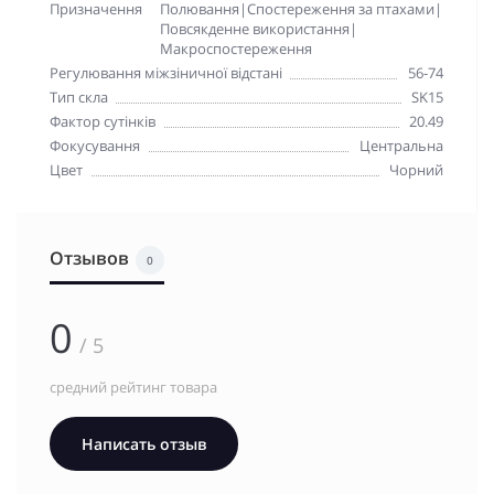
Призначення
Полювання|Спостереження за птахами|
Повсякденне використання|
Макроспостереження
Регулювання міжзіничної відстані
56-74
Тип скла
SK15
Фактор сутінків
20.49
Фокусування
Центральна
Цвет
Чорний
Отзывов
0
0
/ 5
средний рейтинг товара
Написать отзыв