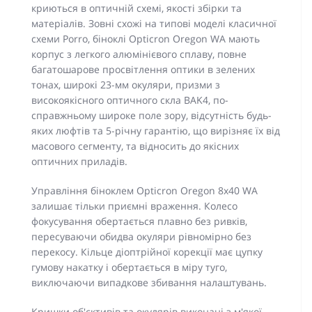
криються в оптичній схемі, якості збірки та
матеріалів. Зовні схожі на типові моделі класичної
схеми Porro, біноклі Opticron Oregon WA мають
корпус з легкого алюмінієвого сплаву, повне
багатошарове просвітлення оптики в зелених
тонах, широкі 23-мм окуляри, призми з
високоякісного оптичного скла BAK4, по-
справжньому широке поле зору, відсутність будь-
яких люфтів та 5-річну гарантію, що вирізняє їх від
масового сегменту, та відносить до якісних
оптичних приладів.
Управління біноклем Opticron Oregon 8x40 WA
залишає тільки приємні враження. Колесо
фокусування обертається плавно без ривків,
пересуваючи обидва окуляри рівномірно без
перекосу. Кільце діоптрійної корекції має цупку
гумову накатку і обертається в міру туго,
виключаючи випадкове збивання налаштувань.
Кришки об'єктивів та окулярів виконані з м'якої