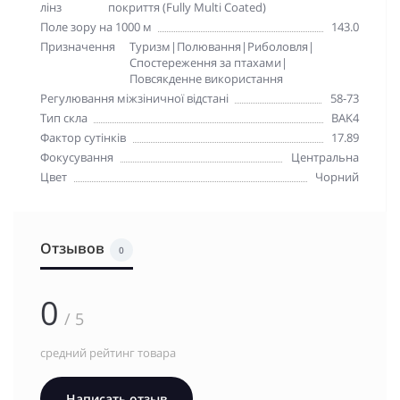
лінз
покриття (Fully Multi Coated)
Поле зору на 1000 м
143.0
Призначення
Туризм|Полювання|Риболовля|
Спостереження за птахами|
Повсякденне використання
Регулювання міжзіничної відстані
58-73
Тип скла
BAK4
Фактор сутінків
17.89
Фокусування
Центральна
Цвет
Чорний
Отзывов
0
0
/ 5
средний рейтинг товара
Написать отзыв