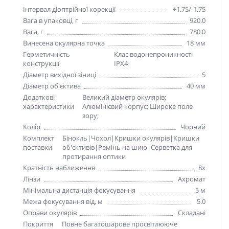
Інтервал діоптрійної корекції
+1.75/-1.75
Вага в упаковці, г
920.0
Вага, г
780.0
Винесена окулярна точка
18 мм
Герметичність
Клас водонепроникності
конструкції
IPX4
Діаметр вихідної зіниці
5
Діаметр об'єктива
40 мм
Додаткові
Великий діаметр окулярів;
характеристики
Алюмінієвий корпус; Широке поле
зору;
Колір
Чорний
Комплект
Бінокль|Чохол|Кришки окулярів|Кришки
поставки
об'єктивів|Ремінь на шию|Серветка для
протирання оптики
Кратність наближення
8x
Лінзи
Ахромат
Мінімальна дистанція фокусування
5 м
Межа фокусування від, м
5.0
Оправи окулярів
Складані
Покриття
Повне багатошарове просвітлююче