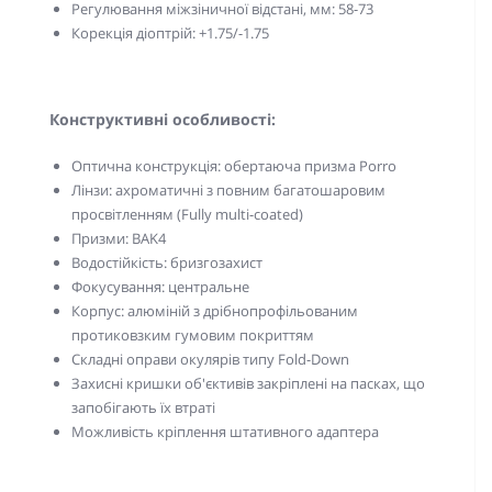
Регулювання міжзіничної відстані, мм: 58-73
Корекція діоптрій: +1.75/-1.75
Конструктивні особливості:
Оптична конструкція: обертаюча призма Porro
Лінзи: ахроматичні з повним багатошаровим
просвітленням (Fully multi-coated)
Призми: BAK4
Водостійкість: бризгозахист
Фокусування: центральне
Корпус: алюміній з дрібнопрофільованим
протиковзким гумовим покриттям
Складні оправи окулярів типу Fold-Down
Захисні кришки об'єктивів закріплені на пасках, що
запобігають їх втраті
Можливість кріплення штативного адаптера