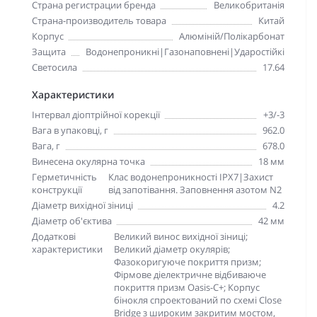
Страна регистрации бренда
Великобританія
Страна-производитель товара
Китай
Корпус
Алюміній/Полікарбонат
Защита
Водонепроникні|Газонаповнені|Ударостійкі
Светосила
17.64
Характеристики
Інтервал діоптрійної корекції
+3/-3
Вага в упаковці, г
962.0
Вага, г
678.0
Винесена окулярна точка
18 мм
Герметичність
Клас водонепроникності IPX7|Захист
конструкції
від запотівання. Заповнення азотом N2
Діаметр вихідної зіниці
4.2
Діаметр об'єктива
42 мм
Додаткові
Великий винос вихідної зіниці;
характеристики
Великий діаметр окулярів;
Фазокоригуюче покриття призм;
Фірмове діелектричне відбиваюче
покриття призм Oasis-C+; Корпус
бінокля спроектований по схемі Close
Bridge з широким закритим мостом,