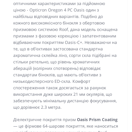
оптичними характеристиками за підйомною
ціною - Opticron Oregon 4 PC Oasis один з
найбільш відповідних варіантів. Подібно до
кожного високоякісного бінокля з обертовою
призмовою системою Roof, дана модель оснащена
призмами з фазовою корекцією і запатентованим
відбиваючим покриттям Oasis-C+. Незважаючи на
те, що в об'єктивах застосована стандартна
ахроматична склейка лінз, сорти скла підібрані на
стільки ретельно, що рівень хроматичних
аберацій (колірних спотворень) відповідає
стандартам біноклів, що мають об'єктиви з
низькодисперсного ED-скла. Комфорт
спостереження також досягається за рахунок
використання дуже широких 21 мм окулярів, що
забезпечують мінімальну дистанцію фокусування,
що дорівнює 2.3 метра.
Діелектричне покриття призм
Oasis Prism Coating
— це фірмове 64-шарове покриття, яке наноситься