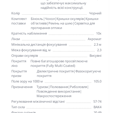
що забезпечує максимальну
надійність всієї конструкції.
Колір
Чорний
Комплект
Бінокль|Чохол|Кришки окулярів|Кришки
поставки
об'єктивів|Ремінь на шию|Серветка для
протирання оптики
Кратність наближення
10x
Лінзи
Ахромат
Мінімальна дистанція фокусування
2.3 м
Межа фокусування від, м
2.3
Оправи окулярів
Висувні
Покриття
Повне багатошарове просвітлююче
лінз
покриття (Fully Multi Coated)
Покрыття
Діелектричне покриття|Фазокоригуюче
призм
покриття
Поле зору на 1000 м
105.0
Призначення
Туризм|Полювання|Риболовля|
Повсякденне використання|
Макроспостереження
Регулювання міжзіничної відстані
57-74
Тип скла
BAK4
Фактор сутінків
20.49