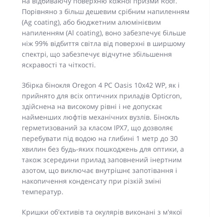
на відбиваючу поверхню кожної призми Roof.
Порівняно з більш дешевим срібним напиленням
(Ag coating), або бюджетним алюмінієвим
напиленням (Al coating), воно забезпечує більше
ніж 99% відбиття світла від поверхні в ширшому
спектрі, що забезпечує відчутне збільшення
яскравості та чіткості.
Збірка бінокля Oregon 4 PC Oasis 10x42 WP, як і
прийнято для всіх оптичних приладів Opticron,
здійснена на високому рівні і не допускає
найменших люфтів механічних вузлів. Бінокль
герметизований за класом IPX7, що дозволяє
перебувати під водою на глибині 1 метр до 30
хвилин без будь-яких пошкоджень для оптики, а
також зсередини прилад заповнений інертним
азотом, що виключає внутрішнє запотівання і
накопичення конденсату при різкій зміні
температур.
Кришки об'єктивів та окулярів виконані з м'якої