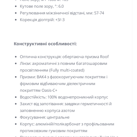
Кутове поле зору, °: 6.0
Регулювання міжзіничної відстані, мм: 57-74
Корекція діоптрій: +3/-3
Конструктивні особливості:
Оптична конструкція: обертаюча призма Roof
Лінзи: ахроматичні з повним багатошаровим
просвітленням (Fully multi-coated)
Призми: BAK4 з фазокоригуючим покриттям і
фірмовим відбиваючим діелектричним
покриттям Oasis-C+
Водостійкість: 100% водонепроникний корпус
Захист від запотівання: завдяки герметичності й
заповненню корпуса азотом
Фокусування: центральне
Корпус: алюміній/полікарбонат з профільованим
протиковзким гумовим покриттям