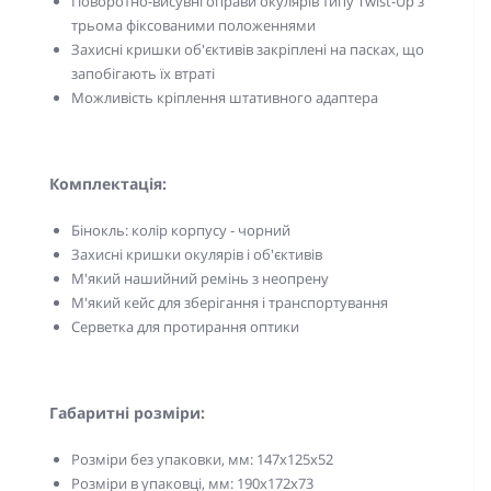
Поворотно-висувні оправи окулярів типу Twist-Up з
трьома фіксованими положеннями
Захисні кришки об'єктивів закріплені на пасках, що
запобігають їх втраті
Можливість кріплення штативного адаптера
Комплектація:
Бінокль: колір корпусу - чорний
Захисні кришки окулярів і об'єктивів
М'який нашийний ремінь з неопрену
М'який кейс для зберігання і транспортування
Серветка для протирання оптики
Габаритні розміри:
Розміри без упаковки, мм: 147x125х52
Розміри в упаковці, мм: 190x172х73