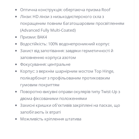
Оптична конструкція: обертаюча призма Roof
Лінзи: HD лінзи з низькодисперсного скла з
покращеним повним багатошаровим просвітленням
(Advanced Fully Multi-Coated)
Призми: BAK4
Водостійкість: 100% водонепроникний корпус
Захист від запотівання: завдяки герметичності й
заповненню корпуса азотом
Фокусування: центральне
Корпус: з верхнім шарнірним мостом Top Hinge,
полікарбонат з профільованим протиковзким
гумовим покриттям
Поворотно-висувні оправи окулярів типу Twist-Up з
двома фіксованими положеннями
Захисні кришки об'єктивів закріплені на пасках, що
запобігають їх втраті
Можливість кріплення штатива