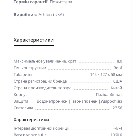
Термін гарантії:
Пожиттєва
Виробник:
Athlon (USA)
Характеристики
Максимальное увеличение, крат
8.0
Тип конструкции
Roof
Габариты
145 x 127 x 58 мм
Страна регистрации бренда
США
Страна-производитель товара
Китай
Корпус
Полікарбонат
Защита
Водонепроникні|Газонаповнені|Ударостійкі
Светосила
27.56
Характеристики
Інтервал діоптрійної корекції
+4/-4
Вага в упаковці, г
1060.0