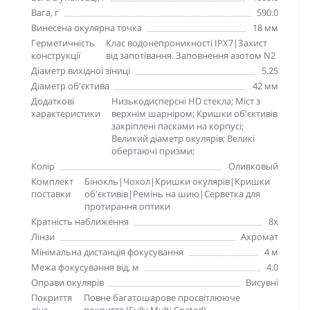
Вага, г
590.0
Винесена окулярна точка
18 мм
Герметичність
Клас водонепроникності IPX7|Захист
конструкції
від запотівання. Заповнення азотом N2
Діаметр вихідної зіниці
5.25
Діаметр об'єктива
42 мм
Додаткові
Низькодисперсні HD стекла; Міст з
характеристики
верхнім шарніром; Кришки об'єктивів
закріплені пасками на корпусі;
Великий діаметр окулярів; Великі
обертаючі призми;
Колір
Оливковый
Комплект
Бінокль|Чохол|Кришки окулярів|Кришки
поставки
об'єктивів|Ремінь на шию|Серветка для
протирання оптики
Кратність наближення
8x
Лінзи
Ахромат
Мінімальна дистанція фокусування
4 м
Межа фокусування від, м
4.0
Оправи окулярів
Висувні
Покриття
Повне багатошарове просвітлююче