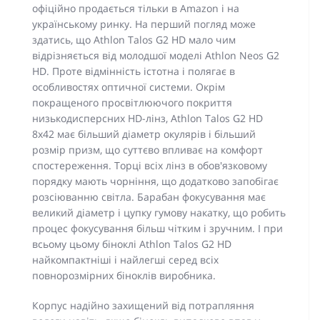
офіційно продається тільки в Amazon і на
українському ринку. На перший погляд може
здатись, що Athlon Talos G2 HD мало чим
відрізняється від молодшої моделі Athlon Neos G2
HD. Проте відмінність істотна і полягає в
особливостях оптичної системи. Окрім
покращеного просвітлюючого покриття
низькодисперсних HD-лінз, Athlon Talos G2 HD
8x42 має більший діаметр окулярів і більший
розмір призм, що суттєво впливає на комфорт
спостереження. Торці всіх лінз в обов'язковому
порядку мають чорніння, що додатково запобігає
розсіюванню світла. Барабан фокусування має
великий діаметр і цупку гумову накатку, що робить
процес фокусування більш чітким і зручним. І при
всьому цьому біноклі Athlon Talos G2 HD
найкомпактніші і найлегші серед всіх
повнорозмірних біноклів виробника.
Корпус надійно захищений від потрапляння