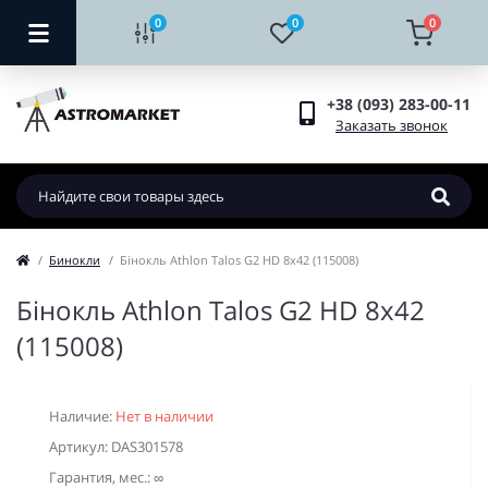
0
0
0
+38 (093) 283-00-11
Заказать звонок
Бинокли
Бінокль Athlon Talos G2 HD 8x42 (115008)
Бінокль Athlon Talos G2 HD 8x42
(115008)
Наличие:
Нет в наличии
Артикул: DAS301578
Гарантия, мес.: ∞