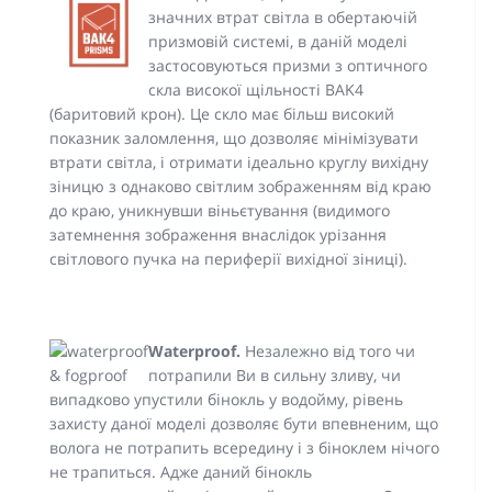
значних втрат світла в обертаючій
призмовій системі, в даній моделі
застосовуються призми з оптичного
скла високої щільності BAK4
(баритовий крон). Це скло має більш високий
показник заломлення, що дозволяє мінімізувати
втрати світла, і отримати ідеально круглу вихідну
зіницю з однаково світлим зображенням від краю
до краю, уникнувши віньєтування (видимого
затемнення зображення внаслідок урізання
світлового пучка на периферії вихідної зіниці).
Waterproof.
Незалежно від того чи
потрапили Ви в сильну зливу, чи
випадково упустили бінокль у водойму, рівень
захисту даної моделі дозволяє бути впевненим, що
волога не потрапить всередину і з біноклем нічого
не трапиться. Адже даний бінокль