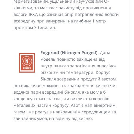
герметизований, ущільнений каучуковими О-
кільцями, та має клас захисту від проникнення
вологи IPX7, що означає опір потраплянню вологи
всередину при зануренні на глибину 1 метр
протягом 30 хвилин.
Fogproof (Nitrogen Purged)
. Дана
модель повністю захищена від
внутрішнього запотівання внаслідок
різкої зміни температури. Корпус
бінокля зсередини продутий азотом,
що виключає можливість знаходження кисню чи
водяної пари всередині бінокля, яка могла б
конденсуватись на склі, чи викликати корозію
металевих частин корпусу. Азот є напівінертним
газом і не реагує з навколишнім середовищем за
звичайних умов, на відміну від кисню.