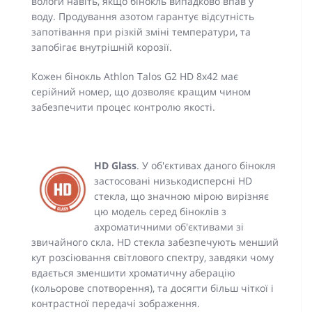
вологи навіть, якщо бінокль випадково впав у
воду. Продування азотом гарантує відсутність
запотівання при різкій зміні температури, та
запобігає внутрішній корозії.
Кожен бінокль Athlon Talos G2 HD 8x42 має
серійний номер, що дозволяє кращим чином
забезпечити процес контролю якості.
HD Glass
. У об'єктивах даного бінокля
застосовані низькодисперсні HD
стекла, що значною мірою вирізняє
цю модель серед біноклів з
ахроматичними об'єктивами зі
звичайного скла. HD стекла забезпечують менший
кут розсіювання світлового спектру, завдяки чому
вдається зменшити хроматичну аберацію
(кольорове спотворення), та досягти більш чіткої і
контрастної передачі зображення.