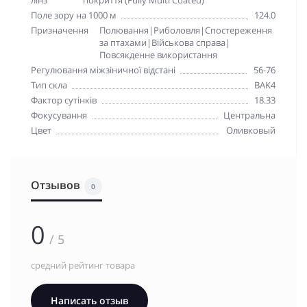
лінз
покриття (Fully Multi Coated)
Поле зору на 1000 м
124.0
Призначення
Полювання|Риболовля|Спостереження
за птахами|Військова справа|
Повсякденне використання
Регулювання міжзіничної відстані
56-76
Тип скла
BAK4
Фактор сутінків
18.33
Фокусування
Центральна
Цвет
Оливковый
Отзывов
0
0
/ 5
средний рейтинг товара
Написать отзыв