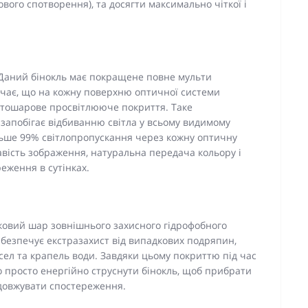
вого спотворення), та досягти максимально чіткої і
 Даний бінокль має покращене повне мульти
ачає, що на кожну поверхню оптичної системи
тошарове просвітлююче покриття. Таке
 запобігає відбиванню світла у всьому видимому
льше 99% світлопропускання через кожну оптичну
авість зображення, натуральна передача кольору і
еження в сутінках.
ковий шар зовнішнього захисного гідрофобного
забезпечує екстразахист від випадкових подряпин,
асел та крапель води. Завдяки цьому покриттю під час
 просто енергійно струснути бінокль, щоб прибрати
родовжувати спостереження.