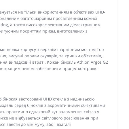
ечується не тільки використанням в об'єктивах UHD-
сконаленим багатошаровим просвітленням кожної
oating, а також високорефлективним діелектричним
коригуючим покриттям призм, виготовлених з
омпоновка корпусу з верхнім шарнірним мостом Top
ня, висувні оправи окулярів, та кришки об'єктивів,
ання випадковій втраті. Кожен бінокль Athlon Argos G2
ляє кращим чином забезпечити процес контролю
го бінокля застосовані UHD стекла з наднизькою
модель серед біноклів з ахроматичними об'єктивами
ють практично однаковий кут заломлення світла у
йже не відбувається світлового розсіювання при
ся звести до мінімуму, або і взагалі