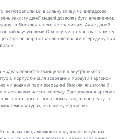
о чи потрапили Ви в сильну зливу, чи випадково
івень захисту даної моделі дозволяє бути впевненим,
дину і з біноклем нічого не трапиться. Адже даний
ьнений каучуковими О-кільцями, та має клас захисту
, що означає опір потраплянню вологи всередину при
хвилин.
а модель повністю захищена від внутрішнього
ратури. Корпус бінокля зсередини продутий аргоном,
 чи водяної пари всередині бінокля, яка могла б
зію металевих частин корпусу. Застосування аргону є
кою, проте аргон є інертним газом, що не реагує з
их температурах, на відміну від кисню.
й сплав магнію, алюмінію і ряду інших легуючих
є міцність на 40-50 відсотків вище ніж традиційні