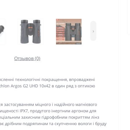
›
Отзывов (0)
исленні технологічні покращення, впроваджені
Athlon Argos G2 UHD 10x42 в один ряд з оптикою
я застосуванням міцного і надійного магнієвого
хищеності IPX7, продутого інертним аргоном для
пеціальним захисним гідрофобним покриттям лінз
бігає дрібним подряпинам та скупченню вологи і бруду