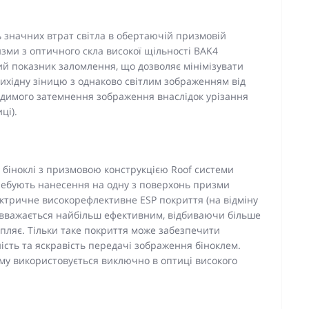
ь значних втрат світла в обертаючій призмовій
изми з оптичного скла високої щільності BAK4
кий показник заломлення, що дозволяє мінімізувати
 вихідну зіницю з однаково світлим зображенням від
идимого затемнення зображення внаслідок урізання
ці).
і біноклі з призмовою конструкцією Roof системи
ребують нанесення на одну з поверхонь призми
ктричне високорефлективне ESP покриття (на відміну
) вважається найбільш ефективним, відбиваючи більше
апляє. Тільки таке покриття може забезпечити
ість та яскравість передачі зображення біноклем.
му використовується виключно в оптиці високого