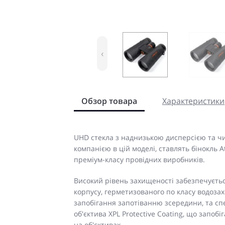
‹
Обзор товара
Характеристики
UHD стекла з наднизькою дисперсією та ч
компанією в цій моделі, ставлять бінокль 
преміум-класу провідних виробників.
Високий рівень захищеності забезпечуєтьс
корпусу, герметизованого по класу водоза
запобігання запотіванню зсередини, та с
об'єктива XPL Protective Coating, що запо
на об'єктивах.