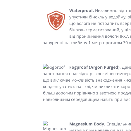
Waterproof.
Незалежно від тог
упустили бінокль у водойму, р
що волога не потрапить всере
бінокль герметизований, ущіл
від проникнення вологи IPX7
зануренні на глибину 1 метр протягом 30 
Fogproof (Argon Purged)
. Дан
запотівання внаслідок різкої зміни темпе
що виключає можливість знаходження кисню
конденсуватись на склі, чи викликати коро
більш дорогим порівняно з азотною продув
навколишнім середовищем навіть при висок
Magnesium Body
. Спеціальни
металів при невеликій вазі ма