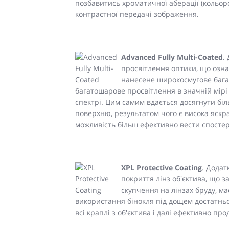
позбавитись хроматичної аберації (кольоро
контрастної передачі зображення.
Advanced Fully Multi-Coated
.
просвітлення оптики, що озн
нанесене широкосмугове бага
багатошарове просвітлення в значній мірі
спектрі. Цим самим вдається досягнути бі
поверхню, результатом чого є висока яскр
можливість більш ефективно вести спостер
X
PL Protective Coating
. Додат
покриття лінз об'єктива, що 
скупчення на лінзах бруду, м
використання бінокля під дощем достатньо
всі краплі з об'єктива і далі ефективно п