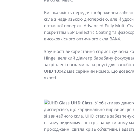
Висока якість передачі зображення забезп
скла з наднизькою дисперсією, але й удо
оптичної поверхні Advanced Fully Multi-C
покриттям ESP Dielectric Coating та фазо
високоякісного оптичного скла BAK4.
Зручності використання сприяє сучасна к
Hinge, великий діаметр барабану фокусуван
закріплені пасками на корпусі для запобіг
UHD 10x42 має серійний номер, що дозво
якості.
UHD Glass
. У об'єктивах дано
дисперсією, що кардинально вирізняє цю 
зі звичайного скла. UHD стекла забезпечу
всьому видимому спектрі, завдяки чому ма
проходженні світла крізь об'єктиви, і вдаєть