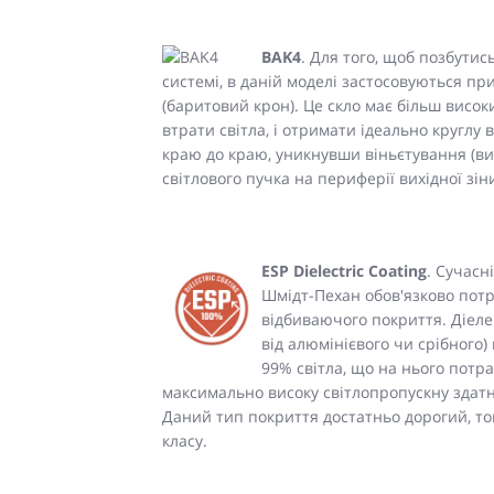
BAK4
. Для того, щоб позбутис
системі, в даній моделі застосовуються пр
(баритовий крон). Це скло має більш висо
втрати світла, і отримати ідеально круглу
краю до краю, уникнувши віньєтування (в
світлового пучка на периферії вихідної зіни
ESP Dielectric Coating
. Сучасн
Шмідт-Пехан обов'язково пот
відбиваючого покриття. Діеле
від алюмінієвого чи срібного
99% світла, що на нього потр
максимально високу світлопропускну здатн
Даний тип покриття достатньо дорогий, то
класу.