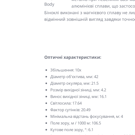
алюмінієві сплави, що застос
Біноклі виконані з магнієвого сплаву не ли
відмінний зовнішній вигляд завдяки точнос
Оптичні характеристики:
Збільшення: 10x
Діаметр об'єктива, мм: 42
Діаметр окуляра, мм: 21.5
Розмір вихідної зіниці, мм: 4.2
Винос вихідної зіниці, мм: 16.1
Світлосила: 17.64
Фактор сутінків: 20.49
Мінімальна відстань фокусування, м: 4
Поле зору, м / 1000 м: 106.5
Кутове поле зору, °: 6.1