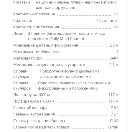
поставки
нашийний ремінь М'який нейлоновий кейс
для транспортування
Кратність наближення
8х
Кратность
Постоянная
Кратность приближения
8х
Лінзи
З повним багатошаровим покриттям, що
просвітлює (Fully Multi-Coated)
Мінімальна дистанція фокусування
2,3 м
Максимальне збільшення:
8
Матеріал призм
BAK4
Минимальная дистанция фокусировки
2,3 м
Оправи
Поворотно-висувні з декількома
окулярів
фіксованими положеннями
Оправы
Поворотно-выдвижные с несколькими
окуляров
фиксированными положениями
Поле зору на 1000 м
117 м
Поле зрения на 1000 м
117 м
Реальний кут зору
7.6 °
Реальный угол зрения
7.6 °
Страна регистрации бренда
США
Страна-производитель товара
Китай