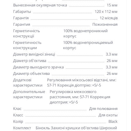
Вынесенная окулярная точка
15 мм
Габариты
120 x 112 мм
Гарантія
12 місяців
Гарантия
Пожизненная
Герметичність
100% водонепроникний
конструкції
корпус
Герметичность
100% водонепроницаемый
конструкции
корпус
Діаметр вихідної зіниці
3.3 мм
Діаметр об'єктива
26 мм
Диаметр выходного зрачка
3.3 мм
Диаметр объектива
26 мм
Додаткові
Регулювання міжосьової відстані, мм:
характеристики
57-71 Корекція діоптрію: +5/-5
Дополнительные
Регулировка межосевого
характеристики
расстояния, мм: 57-71 Коррекция
диоптрия: +5/-5
Клас
Для полювання
Класс
Для охоты
Колір
Black
Комплект
Бінокль Захисні кришки об'єктива Широкий