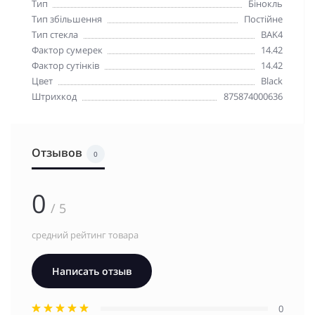
Тип
Бінокль
Тип збільшення
Постійне
Тип стекла
BAK4
Фактор сумерек
14.42
Фактор сутінків
14.42
Цвет
Black
Штрихкод
875874000636
Отзывов
0
0
/ 5
средний рейтинг товара
Написать отзыв
0