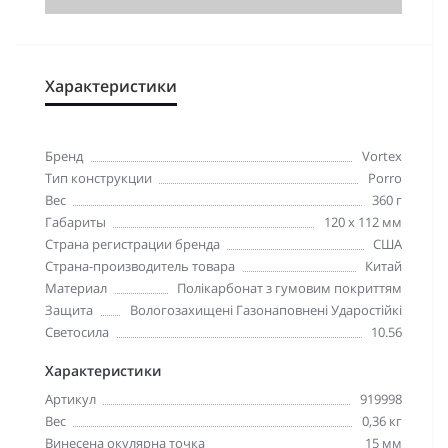
Характеристики
Бренд
Vortex
Тип конструкции
Porro
Вес
360 г
Габариты
120 x 112 мм
Страна регистрации бренда
США
Страна-производитель товара
Китай
Материал
Полікарбонат з гумовим покриттям
Защита
Вологозахищені Газонаповнені Ударостійкі
Светосила
10.56
Характеристики
Артикул
919998
Вес
0,36 кг
Винесена окулярна точка
15 мм