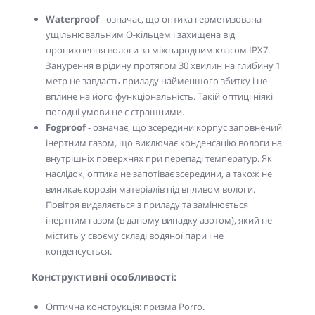
Waterproof
- означає, що оптика герметизована
ущільнювальним О-кільцем і захищена від
проникнення вологи за міжнародним класом IPX7.
Занурення в рідину протягом 30 хвилин на глибину 1
метр не завдасть приладу найменшого збитку і не
вплине на його функціональність. Такій оптиці ніякі
погодні умови не є страшними.
Fogproof
- означає, що зсередини корпус заповнений
інертним газом, що виключає конденсацію вологи на
внутрішніх поверхнях при перепаді температур. Як
наслідок, оптика не запотіває зсередини, а також не
виникає корозія матеріалів під впливом вологи.
Повітря видаляється з приладу та замінюється
інертним газом (в даному випадку азотом), який не
містить у своєму складі водяної пари і не
конденсується.
Конструктивні особливості:
Оптична конструкція: призма Porro.