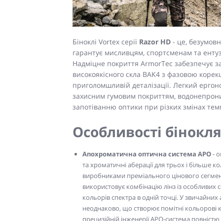
Біноклі Vortex серії
Razor HD
- це, безумов
гарантує мисливцям, спортсменам та ентуз
Надміцне покриття ArmorTec забезпечує зах
високоякісного скла BAK4 з фазовою коре
приголомшливій деталізації. Легкий ерго
захисним гумовим покриттям, водонепрони
запотіванню оптики при різких змінах тем
Особливості бінокля
Апохроматична оптична система APO
- о
та хроматичні аберації для трьох і більше 
виробниками преміального цінового сегмен
використовує комбінацію лінз із особливих 
кольорів спектра в одній точці. У звичайних
неоднаково, що створює помітні кольорові к
прецизійній інженерії APO-система повністю 