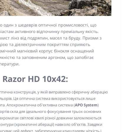
но один з шедеврів оптичної промисловості, що
іастам активного відпочинку преміальну якість.
ист лінз від подряпин, масел та бруду. Призми з
кцією та діелектричним покриттям сприяють
номічний магнієвий корпус бінокля оснащений
кністю та заповненим аргоном, що запобігає
ператури.
 Razor HD 10х42:
птична конструкція, у якій виправлено сферичну аберацію
кольорів. Ця оптична система використовується лише
та. Апохроматична об'єктивна система (
APO System
)
сортів скла для ідеального фокусування трьох основних
 ахроматах світлові хвилі різної довжини заломлюються
онтури (хроматичні аберації) навколо об'єктів. Завдяки
усуває цей дефект, забезпечуючи кришталеву чіткість і