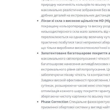
природну насиченість кольорів по всьому по
максимально реалістичне зображення без ви
дрібних деталей на екстремальних дистанція
Лінзи зі скла з високою щільністю HD (Hi
покращену кольоропередачу та високу розді
низькодисперсного скла мало залежить від част
переломлюються на однакову величину кута. 
практично позбутися такої неприємної аберац
що тільки виробники високотехнологічної оп
Запатентоване багатошарове покриття а
максимального світлопропускання і чіткості
багатошарове нанесення антивідблискових сп
екстремального рівня світлопропускання. Ця 
забезпечуючи пікову чіткість та контрастніс
Завдяки високій ефективності просвітлення,
сутінках, розширюючи часові межі спостер
оптимізація кожного шару покриття гарантує
зберігаючи чистоту картинки по всьому пол
Phase Correction
Спеціальне фазокоректуюч
призмінної обертової системи у вигляді на