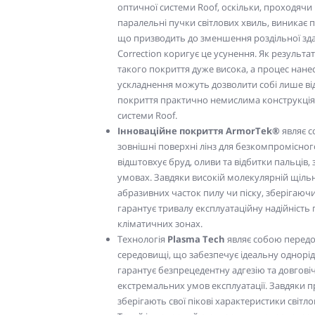
оптичної системи Roof, оскільки, проходячи 
паралельні пучки світлових хвиль, виникає 
що призводить до зменшення роздільної зда
Correction коригує це усунення. Як результа
такого покриття дуже висока, а процес нане
ускладнення можуть дозволити собі лише ві
покриття практично немислима конструкція
системи Roof.
Інноваційне покриття
ArmorTek®
являє с
зовнішні поверхні лінз для безкомпромісно
відштовхує бруд, оливи та відбитки пальці
умовах. Завдяки високій молекулярній щільн
абразивних часток пилу чи піску, зберігаюч
гарантує тривалу експлуатаційну надійність
кліматичних зонах.
Технологія
Plasma Tech
являє собою передо
середовищі, що забезпечує ідеальну однорі
гарантує безпрецедентну адгезію та довговіч
екстремальних умов експлуатації. Завдяки 
зберігають свої пікові характеристики світ