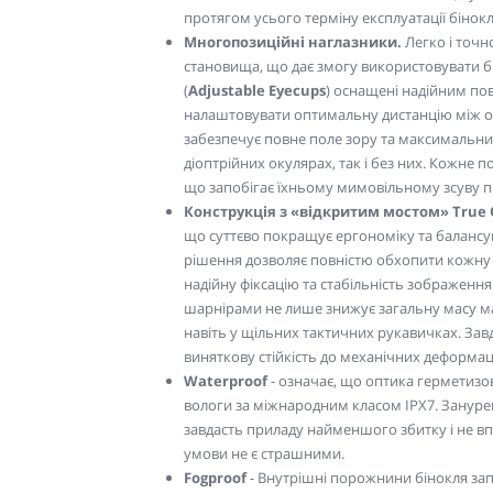
протягом усього терміну експлуатації бінокл
Многопозиційні наглазники.
Легко і точ
становища, що дає змогу використовувати бі
(
Adjustable Eyecups
) оснащені надійним п
налаштовувати оптимальну дистанцію між ок
забезпечує повне поле зору та максимальни
діоптрійних окулярах, так і без них. Кожне
що запобігає їхньому мимовільному зсуву п
Конструкція з «відкритим мостом»
True 
що суттєво покращує ергономіку та балансу
рішення дозволяє повністю обхопити кожн
надійну фіксацію та стабільність зображення
шарнірами не лише знижує загальну масу маг
навіть у щільних тактичних рукавичках. Зав
виняткову стійкість до механічних деформац
Waterproof
- означає, що оптика герметиз
вологи за міжнародним класом IPX7. Занурен
завдасть приладу найменшого збитку і не впл
умови не є страшними.
Fogproof
- Внутрішні порожнини бінокля за