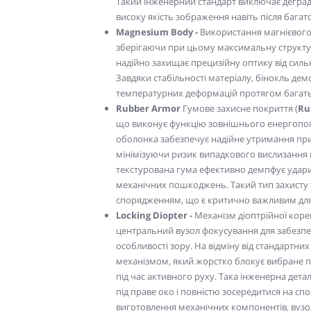
Такий інженерний стандарт виключає деград
високу якість зображення навіть після бага
Magnesium Body -
Використання магнієвого
зберігаючи при цьому максимальну структур
надійно захищає прецизійну оптику від силь
Завдяки стабільності матеріалу, бінокль демо
температурних деформацій протягом багатьо
Rubber Armor
Гумове захисне покриття (
Ru
що виконує функцію зовнішнього енергопог
оболонка забезпечує надійне утримання при
мінімізуючи ризик випадкового вислизання п
текстурована гума ефективно демпфує удари 
механічних пошкоджень. Такий тип захисту 
спорядженням, що є критично важливим для
Locking Diopter -
Механізм діоптрійної корекц
центральний вузол фокусування для забезпе
особливості зору. На відміну від стандартн
механізмом, який жорстко блокує вибране 
під час активного руху. Така інженерна детал
під праве око і повністю зосередитися на сп
виготовлення механічних компонентів, вузол