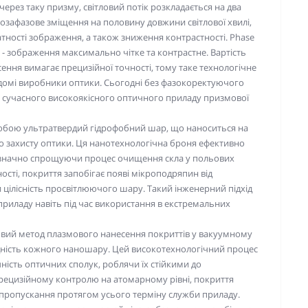
через таку призму, світловий потік розкладається на два
позафазове зміщення на половину довжини світлової хвилі,
тності зображення, а також зниження контрастності. Phase
т - зображення максимально чітке та контрастне. Вартість
сення вимагає прецизійної точності, тому таке технологічне
домі виробники оптики. Сьогодні без фазокоректуючого
 сучасного високоякісного оптичного приладу призмової
обою ультратвердий гідрофобний шар, що наноситься на
го захисту оптики. Ця нанотехнологічна броня ефективно
в, значно спрощуючи процес очищення скла у польових
ості, покриття запобігає появі мікроподряпин від
и цілісність просвітлюючого шару. Такий інженерний підхід
 приладу навіть під час використання в екстремальних
вий метод плазмового нанесення покриттів у вакуумному
дність кожного наношару. Цей високотехнологічний процес
ність оптичних сполук, роблячи їх стійкими до
прецизійному контролю на атомарному рівні, покриття
лопропускання протягом усього терміну служби приладу.