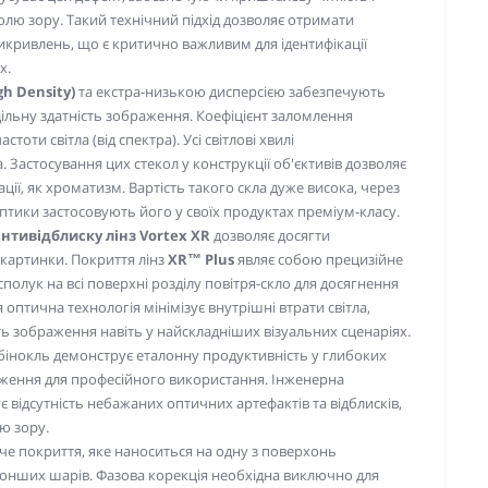
лю зору. Такий технічний підхід дозволяє отримати
кривлень, що є критично важливим для ідентифікації
х.
gh Density)
та екстра-низькою дисперсією забезпечують
льну здатність зображення. Коефіцієнт заломлення
оти світла (від спектра). Усі світлові хвилі
Застосування цих стекол у конструкції об'єктивів дозволяє
ії, як хроматизм. Вартість такого скла дуже висока, через
тики застосовують його у своїх продуктах преміум-класу.
нтивідблиску лінз Vortex XR
дозволяє досягти
 картинки. Покриття лінз
XR™ Plus
являє собою прецизійне
олук на всі поверхні розділу повітря-скло для досягнення
оптична технологія мінімізує внутрішні втрати світла,
ть зображення навіть у найскладніших візуальних сценаріях.
 бінокль демонструє еталонну продуктивність у глибоких
еження для професійного використання. Інженерна
 відсутність небажаних оптичних артефактів та відблисків,
ю зору.
е покриття, яке наноситься на одну з поверхонь
йтонших шарів. Фазова корекція необхідна виключно для