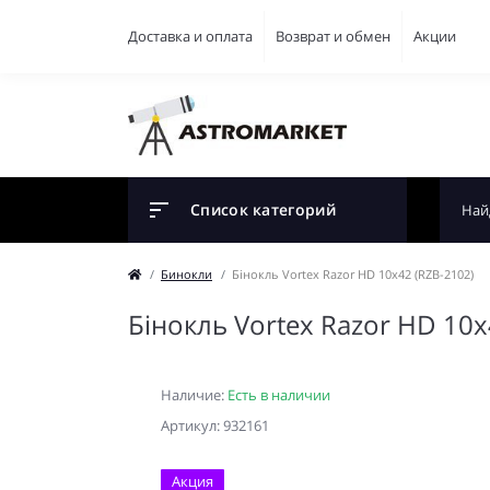
Доставка и оплата
Возврат и обмен
Акции
Список категорий
Бинокли
Бінокль Vortex Razor HD 10x42 (RZB-2102)
Бінокль Vortex Razor HD 10x
Наличие:
Есть в наличии
Артикул: 932161
Акция