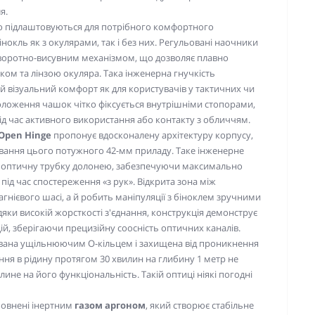
я.
но підлаштовуються для потрібного комфортного
нокль як з окулярами, так і без них. Регульовані наочники
оворотно-висувним механізмом, що дозволяє плавно
ом та лінзою окуляра. Така інженерна гнучкість
й візуальний комфорт як для користувачів у тактичних чи
 положення чашок чітко фіксується внутрішніми стопорами,
ід час активного використання або контакту з обличчям.
Open Hinge
пропонує вдосконалену архітектуру корпусу,
вання цього потужного 42-мм приладу. Таке інженерне
у оптичну трубку долонею, забезпечуючи максимально
 під час спостереження «з рук». Відкрита зона між
нієвого шасі, а й робить маніпуляції з біноклем зручними
дяки високій жорсткості з'єднання, конструкція демонструє
ій, зберігаючи прецизійну соосність оптичних каналів.
ована ущільнюючим О-кільцем і захищена від проникнення
ня в рідину протягом 30 хвилин на глибину 1 метр не
ине на його функціональність. Такій оптиці ніякі погодні
повнені інертним
газом аргоном
, який створює стабільне