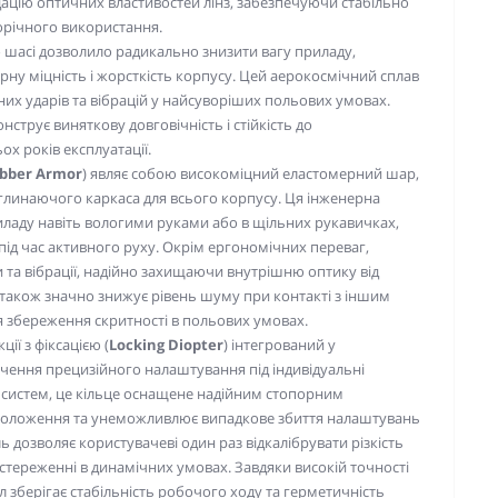
ацію оптичних властивостей лінз, забезпечуючи стабільно
торічного використання.
 шасі дозволило радикально знизити вагу приладу,
ну міцність і жорсткість корпусу. Цей аерокосмічний сплав
них ударів та вібрацій у найсуворіших польових умовах.
нструє виняткову довговічність і стійкість до
х років експлуатації.
bber Armor
) являє собою високоміцний еластомерний шар,
линаючого каркаса для всього корпусу. Ця інженерна
ладу навіть вологими руками або в щільних рукавичках,
ід час активного руху. Окрім ергономічних переваг,
та вібрації, надійно захищаючи внутрішню оптику від
також значно знижує рівень шуму при контакті з іншим
 збереження скритності в польових умовах.
ії з фіксацією (
Locking Diopter
) інтегрований у
чення прецизійного налаштування під індивідуальні
их систем, це кільце оснащене надійним стопорним
положення та унеможливлює випадкове збиття налаштувань
ь дозволяє користувачеві один раз відкалібрувати різкість
остереженні в динамічних умовах. Завдяки високій точності
 зберігає стабільність робочого ходу та герметичність