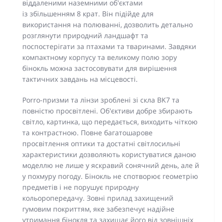
віддаленими наземними об'єктами
із збільшенням 8 крат. Він підійде для
використання на полюванні, дозволить детально
розглянути природний ландшафт та
поспостерігати за птахами та тваринами. Завдяки
компактному корпусу та великому полю зору
бінокль можна застосовувати для вирішення
тактичних завдань на місцевості.
Porro-призми та лінзи зроблені зі скла BK7 та
повністю просвітлені. Об'єктиви добре збирають
світло, картинка, що передається, виходить чіткою
та контрастною. Повне багатошарове
просвітлення оптики та достатні світлосильні
характеристики дозволяють користуватися даною
моделлю не лише у яскравий сонячний день, але й
у похмуру погоду. Бінокль не спотворює геометрію
предметів і не порушує природну
кольоропередачу. Зовні прилад захищений
гумовим покриттям, яке забезпечує надійне
утримання бінокля та захищає його від зовнішніх