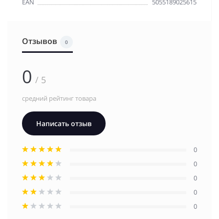
EAN
5055189025615
Отзывов
0
0
/ 5
средний рейтинг товара
Написать отзыв
0
0
0
0
0