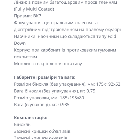
Лінзи: з повним багатошаровим просвітленням
(Fully Multi Coated)
Призми: BK7
Фокусування: центральним колесом та
діоптрійним підстроюванням на правому окулярі
Наочники: наочники що складаються типу Fold
Down
Корпус: полікарбонат із протиковзким гумовим
покриттям
Можливість кріплення штативу
Габаритні розміри та вага:
Розміри бінокля (без упакування), мм: 175x192x62
Вага бінокля (без упакування), кг: 0.75
Розмір упаковки, мм: 185x195x80
Вага (в упаковці), кг: 0.985
Комплектація:
Бінокль
Захисні кришки об'єктивів
Захисні кришки окулярів