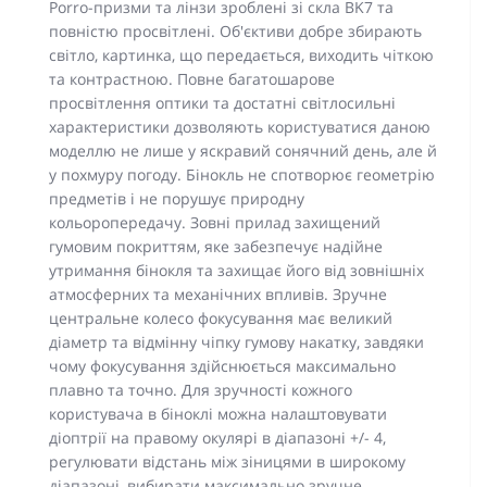
Porro-призми та лінзи зроблені зі скла BK7 та
повністю просвітлені. Об'єктиви добре збирають
світло, картинка, що передається, виходить чіткою
та контрастною. Повне багатошарове
просвітлення оптики та достатні світлосильні
характеристики дозволяють користуватися даною
моделлю не лише у яскравий сонячний день, але й
у похмуру погоду. Бінокль не спотворює геометрію
предметів і не порушує природну
кольоропередачу. Зовні прилад захищений
гумовим покриттям, яке забезпечує надійне
утримання бінокля та захищає його від зовнішніх
атмосферних та механічних впливів. Зручне
центральне колесо фокусування має великий
діаметр та відмінну чіпку гумову накатку, завдяки
чому фокусування здійснюється максимально
плавно та точно. Для зручності кожного
користувача в біноклі можна налаштовувати
діоптрії на правому окулярі в діапазоні +/- 4,
регулювати відстань між зіницями в широкому
діапазоні, вибирати максимально зручне