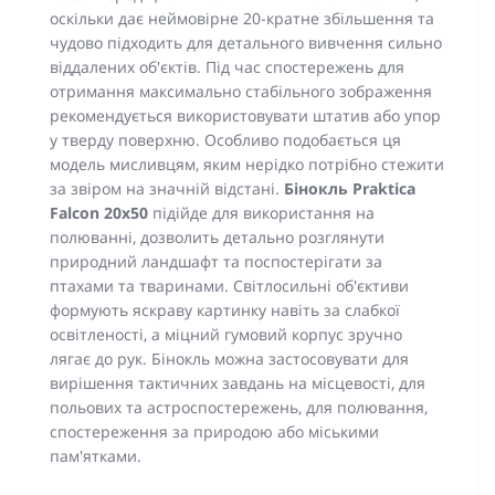
оскільки дає неймовірне 20-кратне збільшення та
чудово підходить для детального вивчення сильно
віддалених об'єктів. Під час спостережень для
отримання максимально стабільного зображення
рекомендується використовувати штатив або упор
у тверду поверхню. Особливо подобається ця
модель мисливцям, яким нерідко потрібно стежити
за звіром на значній відстані.
Бінокль Praktica
Falcon 20x50
підійде для використання на
полюванні, дозволить детально розглянути
природний ландшафт та поспостерігати за
птахами та тваринами. Світлосильні об'єктиви
формують яскраву картинку навіть за слабкої
освітленості, а міцний гумовий корпус зручно
лягає до рук. Бінокль можна застосовувати для
вирішення тактичних завдань на місцевості, для
польових та астроспостережень, для полювання,
спостереження за природою або міськими
пам'ятками.