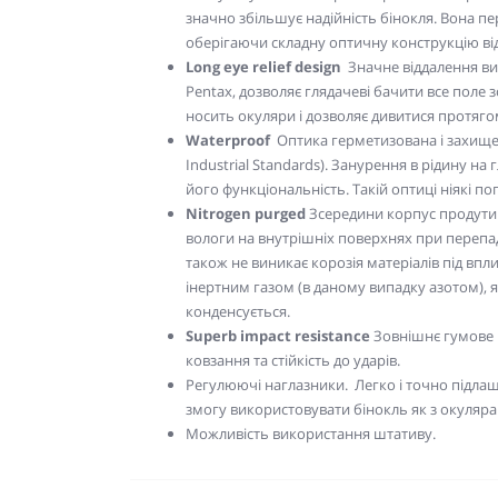
значно збільшує надійність бінокля. Вона 
оберігаючи складну оптичну конструкцію від
Long eye relief design
Значне віддалення вих
Pentax, дозволяє глядачеві бачити все поле з
носить окуляри і дозволяє дивитися протяго
Waterproof
Оптика герметизована і захищена
Industrial Standards). Занурення в рідину на
його функціональність. Такій оптиці ніякі п
Nitrogen purged
Зсередини корпус продути
вологи на внутрішніх поверхнях при перепаді
також не виникає корозія матеріалів під впл
інертним газом (в даному випадку азотом), як
конденсується.
Superb impact resistance
Зовнішнє гумове 
ковзання та
стійкість до ударів.
Регулюючі наглазники. Легко і точно підла
змогу використовувати бінокль як з окулярами
Можливість використання штативу.