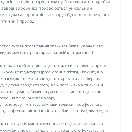
ку якість своїх товарів, тому щоб виключити підробки
на заводі виробника присвоюється унікальний
тифікувати справжність товару і бути впевненим, що
 оптичний прилад.
окосмугове просвітлення оптики забезпечує однаково
 видимому спектрі та сприяє високій контрастності
ого скла, який використовується для виготовлення призм
коефіцієнт дисперсії (розсіювання світла), ніж скло, що
к наслідок – помітно знижується хроматична аберація
 від темного до світлого). Крім того, чітко визначений
ти віньєтування (явлення урізання світлового пучка по
браження по всьому полю зору.
му полю зору – життєво важливий елемент комфортного
ує асферичні лінзи. Це лінза особливої форми, яка зводить
на конструкція має важливе значення для мінімального
ну служби бінокля. Технологія внутрішнього фокусування