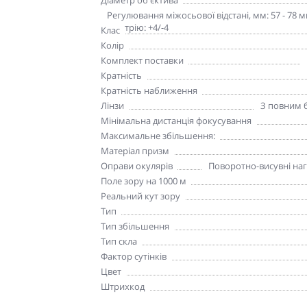
Додаткові характеристики
Регулювання міжосьової відстані, мм: 57 - 78
діоптрію: +4/-4
Клас
Колір
Комплект поставки
Кратність
Кратність наближення
Лінзи
З повним б
Мінімальна дистанція фокусування
Максимальне збільшення:
Матеріал призм
Оправи окулярів
Поворотно-висувні на
Поле зору на 1000 м
Реальний кут зору
Тип
Тип збільшення
Тип скла
Фактор сутінків
Цвет
Штрихкод