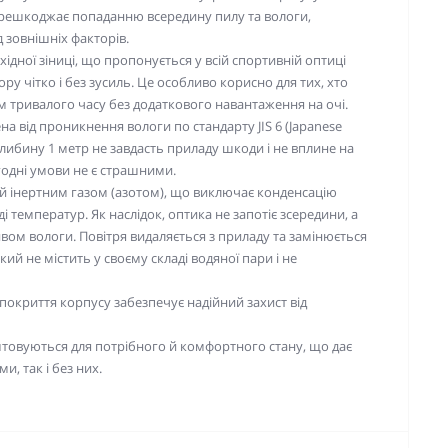
перешкоджає попаданню всередину пилу та вологи,
 зовнішніх факторів.
ідної зіниці, що пропонується у всій спортивній оптиці
ору чітко і без зусиль. Це особливо корисно для тих, хто
м тривалого часу без додаткового навантаження на очі.
 від проникнення вологи по стандарту JIS 6 (Japanese
 глибину 1 метр не завдасть приладу шкоди і не вплине на
огодні умови не є страшними.
й інертним газом (азотом), що виключає конденсацію
 температур. Як наслідок, оптика не запотіє зсередини, а
ивом вологи. Повітря видаляється з приладу та замінюється
ий не містить у своєму складі водяної пари і не
покриття корпусу забезпечує
надійний захист від
штовуються для потрібного й комфортного стану, що дає
, так і без них.