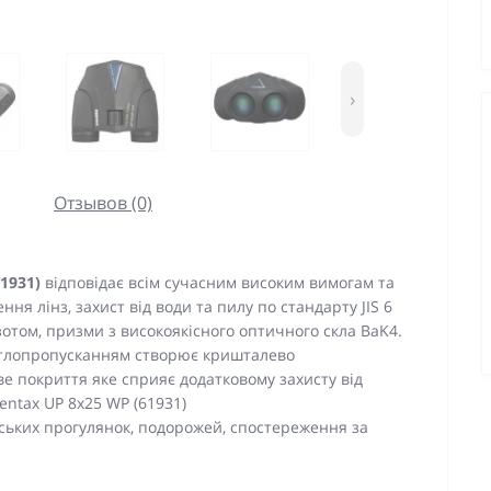
›
Отзывов (0)
1931)
відповідає всім сучасним високим вимогам та
я лінз, захист від води та пилу по стандарту JIS 6
азотом, призми з високоякісного оптичного скла BaK4.
ітлопропусканням створює кришталево
ве покриття яке сприяє додатковому захисту від
ntax UP 8x25 WP (61931)
ських прогулянок, подорожей, спостереження за