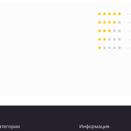
атегории
Информация