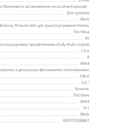
 мм Можливість встановлення на штатив Корекція
Для туризму
Black
Бінокль М'який кейс для транспортування Ремінь
Постійна
8х
агатошаровим просвітленням (Fully Multi coated)
1,9 м
8
BAK4
глазники з декількома фіксованими положеннями
108 м
6.2 °
Бінокль
Постійне
BAK4
14.1
Black
0027075288867