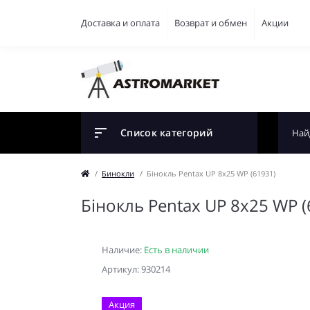
Доставка и оплата
Возврат и обмен
Акции
Список категорий
Бинокли
Бінокль Pentax UP 8x25 WP (61931)
Бінокль Pentax UP 8x25 WP (
Наличие:
Есть в наличии
Артикул: 930214
Акция