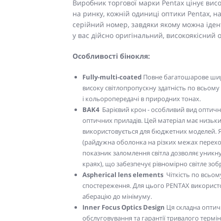
Виробник торгової марки Pentax цінує висо
на ринку, кожній одиниці оптики Pentax, 
серійний номер, завдяки якому можна іден
у вас дійсно оригінальний, високоякісний
Особливості бінокля:
Fully-multi-coated
Повне багатошарове шир
високу світлопропускну здатність по всьому
і кольоропередачі в природних тонах.
BAK4
Барієвий крон - особливий вид оптичн
оптичних приладів. Цей матеріал має низький 
використовується для бюджетних моделей. Я
(райдужна оболонка на різких межах переходу
показник заломлення світла дозволяє уникну
краях), що забезпечує рівномірно світле зо
Aspherical lens elements
Чіткість по всьо
спостереження. Для цього PENTAX використов
аберацію до мінімуму.
Inner Focus Optics Design
Ця складна оптич
обслуговування та гарантії тривалого термі