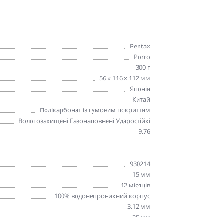
Pentax
Porro
300 г
56 x 116 x 112 мм
Японія
Китай
Полікарбонат із гумовим покриттям
Вологозахищені Газонаповнені Ударостійкі
9.76
930214
15 мм
12 місяців
100% водонепроникний корпус
3.12 мм
25 мм