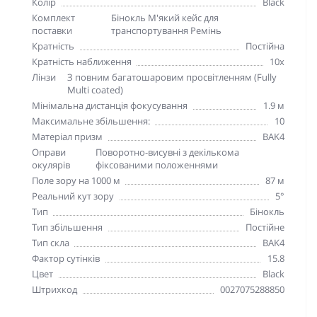
Колір
Black
Комплект
Бінокль М'який кейс для
поставки
транспортування Ремінь
Кратність
Постійна
Кратність наближення
10х
Лінзи
З повним багатошаровим просвітленням (Fully
Multi coated)
Мінімальна дистанція фокусування
1.9 м
Максимальне збільшення:
10
Матеріал призм
BAK4
Оправи
Поворотно-висувні з декількома
окулярів
фіксованими положеннями
Поле зору на 1000 м
87 м
Реальний кут зору
5°
Тип
Бінокль
Тип збільшення
Постійне
Тип скла
BAK4
Фактор сутінків
15.8
Цвет
Black
Штрихкод
0027075288850