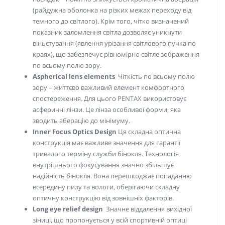
(райдужна оболонка на різких межах переходу від
темного до світлого). Крім того, чітко визначений
показник заломлення світла дозволяє уникнути
віньєтування (явлення урізання світлового пучка по
краях), що забезпечує рівномірно світле зображення
по всьому полю зору.
Aspherical lens elements
Чіткість по всьому полю
зору – життєво важливий елемент комфортного
спостереження. Для цього PENTAX використовує
асферичні лінзи. Це лінза особливої форми, яка
зводить аберацію до мінімуму.
Inner Focus Optics Design
Ця складна оптична
конструкція має важливе значення для гарантії
тривалого терміну служби бінокля. Технологія
внутрішнього фокусування значно збільшує
надійність бінокля. Вона перешкоджає попаданню
всередину пилу та вологи, оберігаючи складну
оптичну конструкцію від зовнішніх факторів.
Long eye relief design
Значне віддалення вихідної
зіниці, що пропонується у всій спортивній оптиці