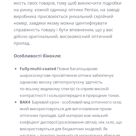
якість своїх товарів, тому щоб виключити підробки
на ринку, кожній одиниці оптики Pentax, на заводі
виробника присвоюється унікальний серійний
номер, завдяки якому можна ідентифікувати
справжність товару і бути впевненим, що у вас
дійсно оригінальний, високоякісний оптичний
прилад.
Особливості бінокля:
Fully-multi-coated
Повне багатошарове
широкосмугове просвітлення оптики забезпечує
однаково високу світлопропускну здатність
по всьому видимому спектрі та сприяє високій
контрастності і кольоропередачі в природних тонах.
BAK4
Барієвий крон - особливий вид оптичного скла,
який використовується для виготовлення призм
оптичних приладів. Цей матеріал має низький
коефіцієнт дисперсії (розсіювання світла), ніж скло, що
використовується для бюджетних моделей. Як
наслідок – помітно знижується хроматична аберація