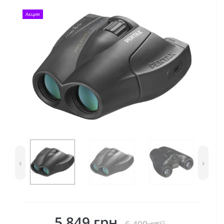
Акция
‹
›
5 849 грн