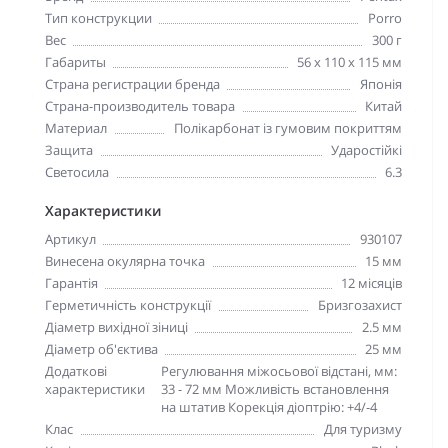
Тип конструкции
Porro
Вес
300 г
Габариты
56 x 110 x 115 мм
Страна регистрации бренда
Японія
Страна-производитель товара
Китай
Материал
Полікарбонат із гумовим покриттям
Защита
Ударостійкі
Светосила
6.3
Характеристики
Артикул
930107
Винесена окулярна точка
15 мм
Гарантія
12 місяців
Герметичність конструкції
Бризгозахист
Діаметр вихідної зіниці
2.5 мм
Діаметр об'єктива
25 мм
Додаткові
Регулювання міжосьової відстані, мм:
характеристики
33 - 72 мм Можливість встановлення
на штатив Корекція діоптрію: +4/-4
Клас
Для туризму