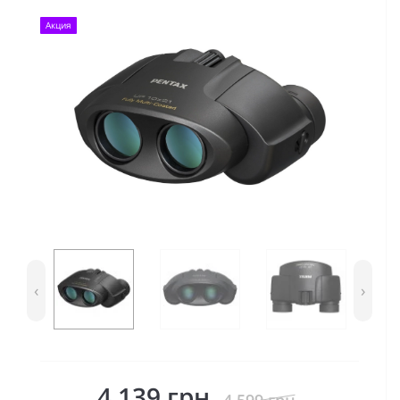
Акция
‹
›
4 139 грн