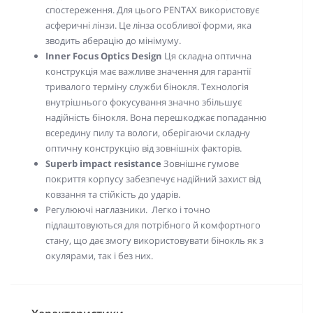
спостереження. Для цього PENTAX використовує
асферичні лінзи. Це лінза особливої форми, яка
зводить аберацію до мінімуму.
Inner Focus Optics Design
Ця складна оптична
конструкція має важливе значення для гарантії
тривалого терміну служби бінокля. Технологія
внутрішнього фокусування значно збільшує
надійність бінокля. Вона перешкоджає попаданню
всередину пилу та вологи, оберігаючи складну
оптичну конструкцію від зовнішніх факторів.
Superb impact resistance
Зовнішнє гумове
покриття корпусу забезпечує
надійний захист від
ковзання та
стійкість до ударів.
Регулюючі наглазники. Легко і точно
підлаштовуються для потрібного й комфортного
стану, що дає змогу використовувати бінокль як з
окулярами, так і без них.