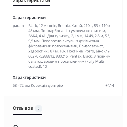
Характеристики
Характеристики
param
Black, 12 місяців, Японія, Китай, 210 г, 83 х 110 х
48 мм, Полікарбонат із гумовим покриттям,
BAK4, 4.41, Для туризму, 2,1 мм, 14.49, 2,8 м, 5 °,
9,5 мм, Поворотно-висувні з декількома
фіксованими положеннями, Бризгозахист,
Ударостійкі, 87 м, 10х, Постійне, Porro, Бінокль,
0027075288812, 930215, Pentax, Black, З повним
багатошаровим просвітленням (Fully Multi
coated), 10
Характеристики
58 - 72 мм Корекція діоптрію
+4/-4
Отзывов
0