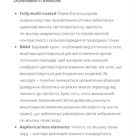
Особливості бінокля:
Fully-multi-coated
Повне багатошарове
широкосмугове просвітлення оптики забезпечує
однаково високу світлопропускну здатність
по всьому видимому спектрі та сприяє високій
контрастності і кольоропередачі в природних тонах.
BAK4
Барієвий крон - особливий вид оптичного скла,
який використовується для виготовлення призм
оптичних приладів. Цей матеріал має низький
коефіцієнт дисперсії (розсіювання світла), ніж скло, що
використовується для бюджетних моделей. Як
наслідок – помітно знижується хроматична аберація
(райдужна оболонка на різких межах переходу від
темного до світлого). Крім того, чітко визначений
показник заломлення світла дозволяє уникнути
віньєтування (явлення урізання світлового пучка по
краях), що забезпечує рівномірно світле зображення
по всьому полю зору.
Aspherical lens elements
Чіткість по всьому полю
зору – життєво важливий елемент комфортного