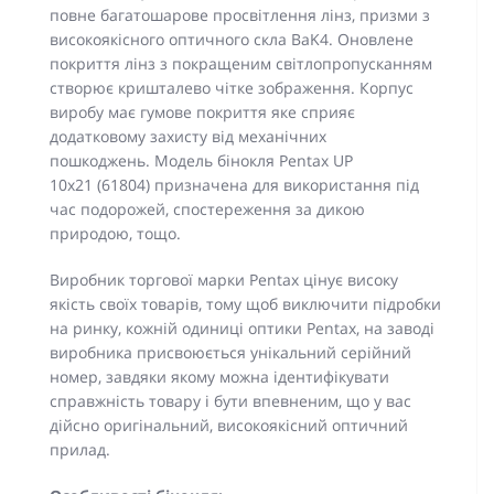
повне багатошарове просвітлення лінз, призми з
високоякісного оптичного скла BaK4. Оновлене
покриття лінз з покращеним світлопропусканням
створює кришталево чітке зображення. Корпус
виробу має гумове покриття яке сприяє
додатковому захисту від механічних
пошкоджень. Модель бінокля Pentax UP
10x21 (61804) призначена для використання під
час подорожей, спостереження за дикою
природою, тощо.
Виробник торгової марки Pentax цінує високу
якість своїх товарів, тому щоб виключити підробки
на ринку, кожній одиниці оптики Pentax, на заводі
виробника присвоюється унікальний серійний
номер, завдяки якому можна ідентифікувати
справжність товару і бути впевненим, що у вас
дійсно оригінальний, високоякісний оптичний
прилад.