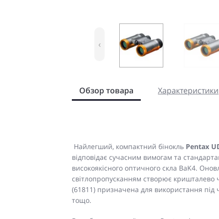
‹
Обзор товара
Характеристики
Найлегший, компактний бінокль
Pentax U
відповідає сучасним вимогам та стандарта
високоякісного оптичного скла BaK4. Оно
світлопропусканням створює кришталево ч
(61811) призначена для використання під
тощо.