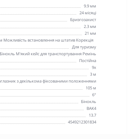
9.9 мм
24 місяці
Бризгозахист
2.3 мм
21 мм
 мм Можливість встановлення на штатив Корекція
Для туризму
Бінокль М'який кейс для транспортування Ремінь
Постійна
9х
3 м
глазник з декількома фіксованими положеннями
105 м
6°
Бінокль
BAK4
13.7
4549212301834