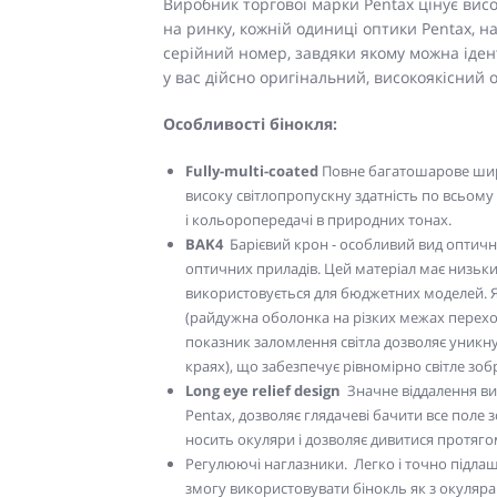
Виробник торгової марки Pentax цінує висо
на ринку, кожній одиниці оптики Pentax, 
серійний номер, завдяки якому можна іден
у вас дійсно оригінальний, високоякісний
Особливості бінокля:
Fully-multi-coated
Повне багатошарове шир
високу світлопропускну здатність по всьому
і кольоропередачі в природних тонах.
BAK4
Барієвий крон - особливий вид оптичн
оптичних приладів. Цей матеріал має низький 
використовується для бюджетних моделей. Я
(райдужна оболонка на різких межах переходу
показник заломлення світла дозволяє уникну
краях), що забезпечує рівномірно світле зо
Long eye relief design
Значне віддалення вих
Pentax, дозволяє глядачеві бачити все поле з
носить окуляри і дозволяє дивитися протяго
Регулюючі наглазники. Легко і точно підла
змогу використовувати бінокль як з окулярами