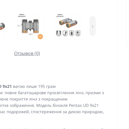
›
Отзывов (0)
D 9x21
вагою лише 195 грам
м: повне багатошарове просвітлення лінз, призми з
влене покриття лінз з покращеним
ітке зображення. Модель бінокля Pentax UD 9x21
 час подорожей, спостереження за дикою природою,