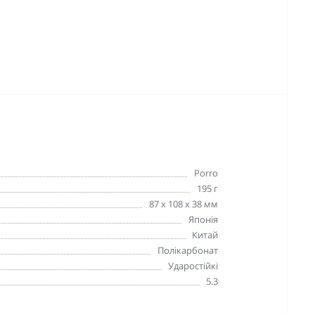
Porro
195 г
87 x 108 x 38 мм
Японія
Китай
Полікарбонат
Ударостійкі
5.3