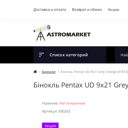
Доставка и оплата
Возврат и обмен
Акции
Список категорий
Бинокли
Бінокль Pentax UD 9x21 Grey Orange (61814)
Бінокль Pentax UD 9x21 Grey
Наличие:
Нет в наличии
Артикул: 930263
Акция