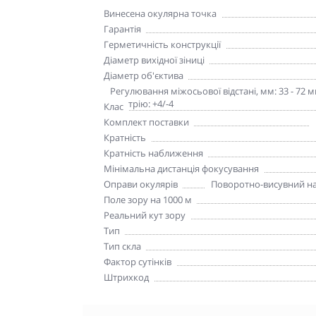
Винесена окулярна точка
Гарантія
Герметичність конструкції
Діаметр вихідної зіниці
Діаметр об'єктива
Додаткові характеристики
Регулювання міжосьової відстані, мм: 33 - 72
діоптрію: +4/-4
Клас
Комплект поставки
Кратність
Кратність наближення
Мінімальна дистанція фокусування
Оправи окулярів
Поворотно-висувний на
Поле зору на 1000 м
Реальний кут зору
Тип
Тип скла
Фактор сутінків
Штрихкод