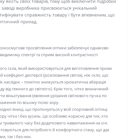
ку якість своїх товарів, тому щоб виключити підробки
на заводі виробника присвоюється унікальний
тифікувати справжність товару і бути впевненим, що
 оптичний прилад.
окосмугове просвітлення оптики забезпечує однаково
 видимому спектрі та сприяє високій контрастності
ого скла, який використовується для виготовлення призм
коефіцієнт дисперсії (розсіювання світла), ніж скло, що
к наслідок – помітно знижується хроматична аберація
 від темного до світлого). Крім того, чітко визначений
ти віньєтування (явлення урізання світлового пучка по
браження по всьому полю зору.
ідної зіниці, що пропонується у всій спортивній оптиці
ору чітко і без зусиль. Це особливо корисно для тих, хто
м тривалого часу без додаткового навантаження на очі.
штовуються для потрібного й комфортного стану, що дає
, так і без них.