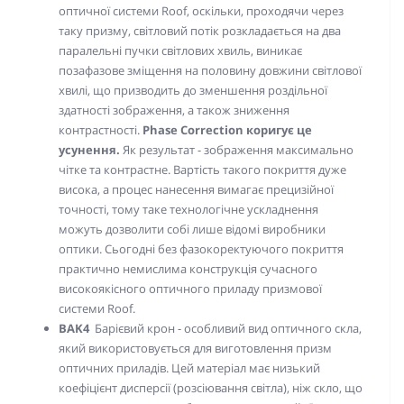
оптичної системи Roof, оскільки, проходячи через
таку призму, світловий потік розкладається на два
паралельні пучки світлових хвиль, виникає
позафазове зміщення на половину довжини світлової
хвилі, що призводить до зменшення роздільної
здатності зображення, а також зниження
контрастності.
Phase Correction коригує це
усунення.
Як результат - зображення максимально
чітке та контрастне. Вартість такого покриття дуже
висока, а процес нанесення вимагає прецизійної
точності, тому таке технологічне ускладнення
можуть дозволити собі лише відомі виробники
оптики. Сьогодні без фазокоректуючого покриття
практично немислима конструкція сучасного
високоякісного оптичного приладу призмової
системи Roof.
BAK4
Барієвий крон - особливий вид оптичного скла,
який використовується для виготовлення призм
оптичних приладів. Цей матеріал має низький
коефіцієнт дисперсії (розсіювання світла), ніж скло, що