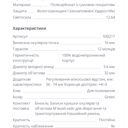
Материал
Полікарбонат з гумовим покриттям
Защита
Вологозахищені Газонаповнені Ударостійкі
Светосила
12.64
Характеристики
Артикул
930217
Винесена окулярна точка
16 мм
Гарантія
12 місяців
Герметичність
100% водонепроникний
конструкції
корпус
Діаметр вихідної зіниці
3.6 мм
Діаметр об'єктива
32 мм
Додаткові
Регулювання міжосьової відстані, мм:
характеристики
56 - 74 мм Корекція діоптрію: +4/-4
Клас
Для полювання
Колір
Green
Комплект
Бінокль Захисні кришки окулярів та
поставки
об'єктива М'який кейс для зберігання та
транспортування Нашийний ремінь
Кратність
Постійна
Кратність наближення
9х