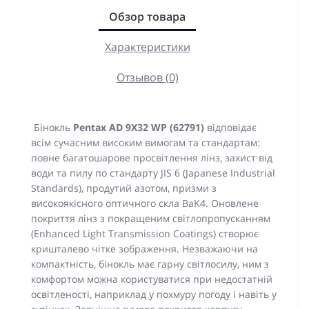
Обзор товара
Характеристики
Отзывов (0)
Бінокль
Pentax AD 9X32 WP (62791)
відповідає
всім сучасним високим вимогам та стандартам:
повне багатошарове просвітлення лінз, захист від
води та пилу по стандарту JIS 6 (Japanese Industrial
Standards), продутий азотом, призми з
високоякісного оптичного скла BaK4. Оновлене
покриття лінз з покращеним світлопропусканням
(Enhanced Light Transmission Coatings) створює
кришталево чітке зображення. Незважаючи на
компактність, бінокль має гарну світлосилу, ним з
комфортом можна користуватися при недостатній
освітленості, наприклад у похмуру погоду і навіть у