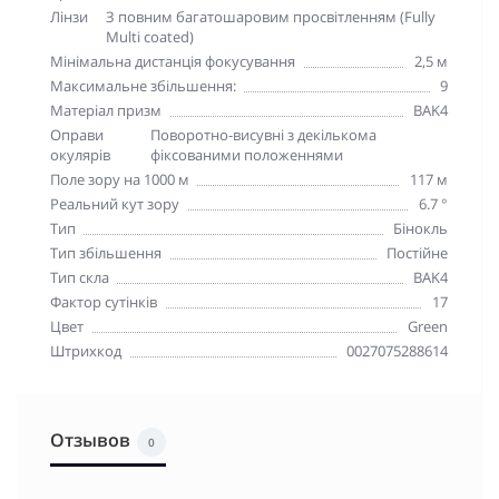
Лінзи
З повним багатошаровим просвітленням (Fully
Multi coated)
Мінімальна дистанція фокусування
2,5 м
Максимальне збільшення:
9
Матеріал призм
BAK4
Оправи
Поворотно-висувні з декількома
окулярів
фіксованими положеннями
Поле зору на 1000 м
117 м
Реальний кут зору
6.7 °
Тип
Бінокль
Тип збільшення
Постійне
Тип скла
BAK4
Фактор сутінків
17
Цвет
Green
Штрихкод
0027075288614
Отзывов
0