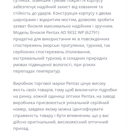
сутінках. Зовнішнє гумове покриття корпусу
забезпечує надійний захист від ковзання та
стійкість до ударів. Конструкція корпусу з двома
шарнірами і відкритим мостом, дозволяє зробити
захват бінокля максимально надійним і зручним.
Модель бінокля Pentax AD 9X32 WP (62791)
придатна для використання як в повсякденних
спостережень (морські прогулянки, туризм), так
серйозних спостережень (полювання,
екстремальний туризм), в складних природніх
умовах підвищеної вологості, при різких
перепадах температур.
Виробник торгової марки Pentax цінує високу
якість своїх товарів, тому щоб виключити підробки
на ринку, кожній одиниці оптики Pentax, на заводі
виробника присвоюється унікальний серійний
номер, завдяки якому можна ідентифікувати
справжність товару і бути впевненим, що у вас
дійсно оригінальний, високоякісний оптичний
прилад.