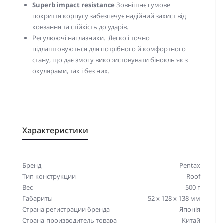
Superb impact resistance
Зовнішнє гумове
покриття корпусу забезпечує надійний захист від
ковзання та стійкість до ударів.
Регулюючі наглазники. Легко і точно
підлаштовуються для потрібного й комфортного
стану, що дає змогу використовувати бінокль як з
окулярами, так і без них.
Характеристики
Бренд
Pentax
Тип конструкции
Roof
Вес
500 г
Габариты
52 x 128 x 138 мм
Страна регистрации бренда
Японія
Страна-производитель товара
Китай