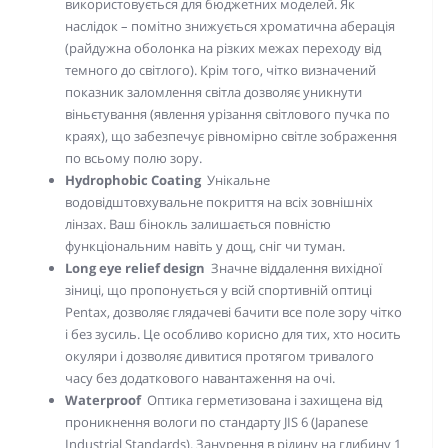
використовується для бюджетних моделей. Як
наслідок – помітно знижується хроматична аберація
(райдужна оболонка на різких межах переходу від
темного до світлого). Крім того, чітко визначений
показник заломлення світла дозволяє уникнути
віньєтування (явлення урізання світлового пучка по
краях), що забезпечує рівномірно світле зображення
по всьому полю зору.
Hydrophobic Coating
Унікальне
водовідштовхувальне покриття на всіх зовнішніх
лінзах. Ваш бінокль залишається повністю
функціональним навіть у дощ, сніг чи туман.
Long eye relief design
Значне віддалення вихідної
зіниці, що пропонується у всій спортивній оптиці
Pentax, дозволяє глядачеві бачити все поле зору чітко
і без зусиль. Це особливо корисно для тих, хто носить
окуляри і дозволяє дивитися протягом тривалого
часу без додаткового навантаження на очі.
Waterproof
Оптика герметизована і захищена від
проникнення вологи по стандарту JIS 6 (Japanese
Industrial Standards). Занурення в рідину на глибину 1