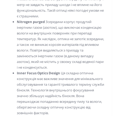
метр не завдасть приладу шкоди і не вплине на його
функціональність. Такій оптиці ніякі погодні умови не
є страшними.
Nitrogen purged
Зсередини корпус продутий
інертним газом (азотом), що виключає конденсацію
вологи на внутрішніх поверхнях при перепаді
температур. Як наслідок, оптика не запотіє зсередини,
а також не виникає корозія матеріалів під впливом
вологи. Повітря видаляється з приладу та
замінюється інертним газом (в даному випадку
азотом), який не містить у своєму складі водяної пари
і не конденсується.
Inner Focus Optics Design
Ця складна оптична
конструкція має важливе значення для мінімального
обслуговування та гарантії тривалого терміну служби
бінокля. Технологія внутрішнього фокусування
значно збільшує надійність бінокля. Вона
перешкоджає попаданню всередину пилу та вологи,
оберігаючи складну оптичну конструкцію від
зовнішніх факторів.