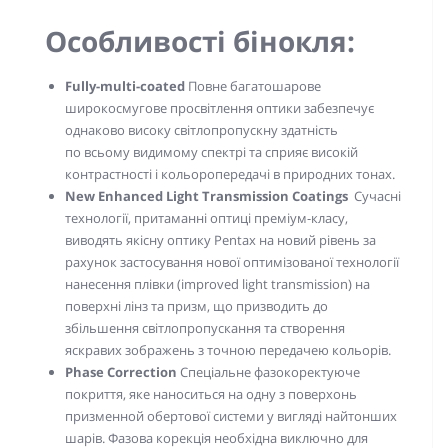
Особливості бінокля:
Fully-multi-coated
Повне багатошарове
широкосмугове просвітлення оптики забезпечує
однаково високу світлопропускну здатність
по всьому видимому спектрі та сприяє високій
контрастності і кольоропередачі в природних тонах.
New Enhanced Light Transmission Coatings
Сучасні
технології, притаманні оптиці преміум-класу,
виводять якісну оптику Pentax на новий рівень за
рахунок застосування нової оптимізованої технології
нанесення плівки (improved light transmission) на
поверхні лінз та призм, що призводить до
збільшення світлопропускання та створення
яскравих зображень з точною передачею кольорів.
Phase Correction
Спеціальне фазокоректуюче
покриття, яке наноситься на одну з поверхонь
призменной обертової системи у вигляді найтонших
шарів. Фазова корекція необхідна виключно для