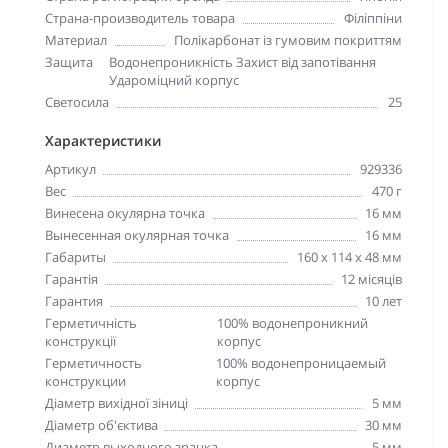
Страна-производитель товара
Філіппіни
Материал
Полікарбонат із гумовим покриттям
Защита
Водонепроникність Захист від запотівання
Удароміцний корпус
Светосила
25
Характеристики
Артикул
929336
Вес
470 г
Винесена окулярна точка
16 мм
Вынесенная окулярная точка
16 мм
Габариты
160 x 114 x 48 мм
Гарантія
12 місяців
Гарантия
10 лет
Герметичність
100% водонепроникний
конструкції
корпус
Герметичность
100% водонепроницаемый
конструкции
корпус
Діаметр вихідної зіниці
5 мм
Діаметр об'єктива
30 мм
Диаметр выходного зрачка
5 мм