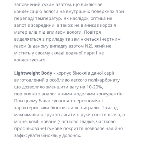
заповнений сухим азотом, що виключає
конденсацію вологи на внутрішніх поверхнях при
перепаді температур. Як наслідок, оптика не
запотіє зсередини, а також не виникає корозія
матеріалів під впливом вологи. Повітря
видаляється з приладу та замінюється інертним
газом (в даному випадку азотом N2), який не
містить у своєму складі водяної пари і не
конденсується.
Lightweight Body
- корпус біноклів даної серії
виготовлений з особливо легкого полікарбонату,
що дозволило зменшити вагу на 10-20%,
порівняно з аналогічними моделями конкурентів.
При цьому балансування та ергономічні
характеристики бінокля лише виграли. Прилад
максимально зручно лягати в руки спостерігача, а
міцне, комбіноване (частково гладке, частково
профільоване) гумове покриття дозволяє надійно
зафіксувати бінокль у долонях.