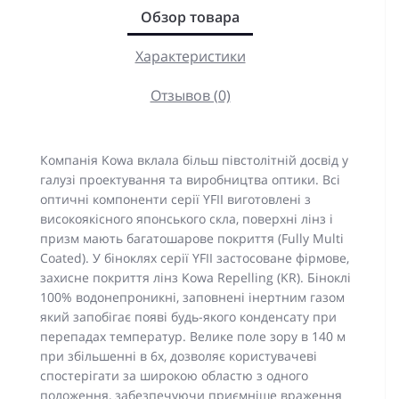
Обзор товара
Характеристики
Отзывов (0)
Компанія Kowa вклала більш півстолітній досвід у
галузі проектування та виробництва оптики. Всі
оптичні компоненти серії YFII виготовлені з
високоякісного японського скла, поверхні лінз і
призм мають багатошарове покриття (Fully Multi
Coated). У біноклях серії YFII застосоване фірмове,
захисне покриття лінз Kowa Repelling (KR). Біноклі
100% водонепроникні, заповнені інертним газом
який запобігає появі будь-якого конденсату при
перепадах температур. Велике поле зору в 140 м
при збільшенні в 6х, дозволяє користувачеві
спостерігати за широкою областю з одного
положення, забезпечуючи приємніше враження