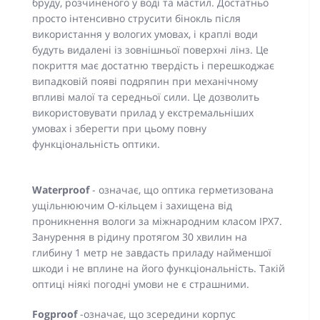
бруду, розчиненого у воді та мастил. Достатньо
просто інтенсивно струсити бінокль після
використання у вологих умовах, і краплі води
будуть видалені із зовнішньої поверхні лінз. Це
покриття має достатню твердість і перешкоджає
випадковій появі подряпин при механічному
впливі малої та середньої сили. Це дозволить
використовувати прилад у екстремальніших
умовах і зберегти при цьому повну
функціональність оптики.
Waterproof
- означає, що оптика герметизована
ущільнюючим О-кільцем і захищена від
проникнення вологи за міжнародним класом IPX7.
Занурення в рідину протягом 30 хвилин на
глибину 1 метр не завдасть приладу найменшої
шкоди і не вплине на його функціональність. Такій
оптиці ніякі погодні умови не є страшними.
Fogproof
-означає, що зсередини корпус