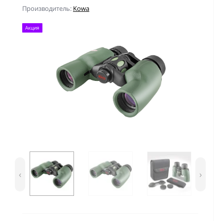
Производитель:
Kowa
Акция
‹
›