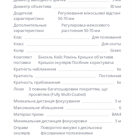
Диаметр объектива
30 мм
Додаткові
Регулювання міжосьової відстані
характеристики
50-70 мм
Дополнительные
Регулировка межосевого
характеристики
расстояния 50-70 мм
Клас
Для полювання
Класс
Для охоты
Колір
Green
Комплект
Бінокль Кейс Ремінь Кришки об'єктивів
поставки
Кришки окулярів Посібник користувача
Кратність наближення
6х
Кратность
Постоянная
Кратность приближения
6х
Лінзи
З повним багатошаровим покриттям, що
просвітлює (Fully Multi-Coated)
Мінімальна дистанція фокусування
5 м
Максимальне збільшення:
6
Матеріал призм
BAK4
Минимальная дистанция фокусировки
5 м
Оправи
Поворотно-висувні з декількома
окулярів
фіксованими положеннями