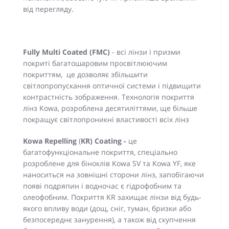
від перегляду.
Fully Multi Coated (FMC)
- всі лінзи і призми
покриті багатошаровим просвітлюючим
покриттям, це дозволяє збільшити
світлопропускання оптичної системи і підвищити
контрастність зображення. Технологія покриття
лінз Kowa, розроблена десятиліттями, ще більше
покращує світлопроникні властивості всіх лінз
Kowa
Repelling
(
KR) Coating -
це
багатофункціональне покриття, спеціально
розроблене для біноклів Kowa SV та Kowa YF, яке
наноситься на зовнішні сторони лінз, запобігаючи
появі подряпин і водночас є гідрофобним та
олеофобним. Покриття KR захищає лінзи від будь-
якого впливу води (дощ, сніг, туман, бризки або
безпосереднє занурення), а також від скупчення