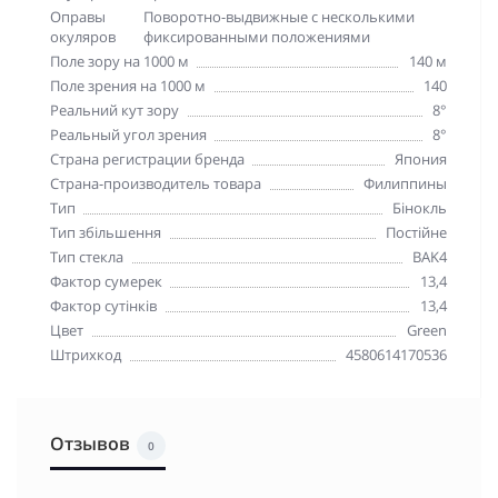
Оправы
Поворотно-выдвижные с несколькими
окуляров
фиксированными положениями
Поле зору на 1000 м
140 м
Поле зрения на 1000 м
140
Реальний кут зору
8°
Реальный угол зрения
8°
Страна регистрации бренда
Япония
Страна-производитель товара
Филиппины
Тип
Бінокль
Тип збільшення
Постійне
Тип стекла
BAK4
Фактор сумерек
13,4
Фактор сутінків
13,4
Цвет
Green
Штрихкод
4580614170536
Отзывов
0