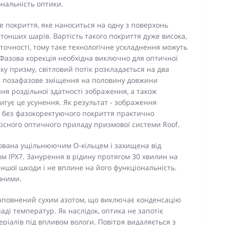
повну функціональність оптики.
 покриття, яке наноситься на одну з поверхонь
тонших шарів. Вартість такого покриття дуже висока,
точності, тому таке технологічне ускладнення можуть
 Фазова корекція необхідна виключно для оптичної
аку призму, світловий потік розкладається на два
ає позафазове зміщення на половину довжини
ня роздільної здатності зображення, а також
игує це усунення. Як результат - зображення
і без фазокоректуючого покриття практично
існого оптичного приладу призмової системи Roof.
зована ущільнюючим О-кільцем і захищена від
м IPX7. Занурення в рідину протягом 30 хвилин на
ншої шкоди і не вплине на його функціональність.
шними.
заповнений сухим азотом, що виключає конденсацію
ді температур. Як наслідок, оптика не запотіє
еріалів під впливом вологи. Повітря видаляється з