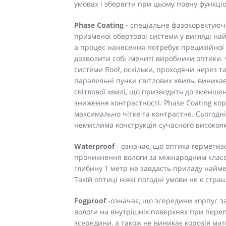
умовах і зберегти при цьому 
Phase Coating -
спеціальне фазокоректуюче
призменої обертової системи у вигляді най
а процес нанесення потребує прецизійної 
дозволити собі імениті виробники оптики.
системи Roof, оскільки, проходячи через т
паралельні пучки світлових хвиль, виник
світлової хвилі, що призводить до зменшен
зниження контрастності. Phase Coating кор
максимально чітке та контрастне. Сьогодн
немислима конструкція сучасного високояк
Waterproof
- означає, що оптика гермети
проникнення вологи за міжнародним класо
глибину 1 метр не завдасть приладу найме
Такій оптиці ніякі погодні умови не є стра
Fogproof
-означає, що зсередини корпус 
вологи на внутрішніх поверхнях при перепа
зсередини, а також не виникає корозія мат