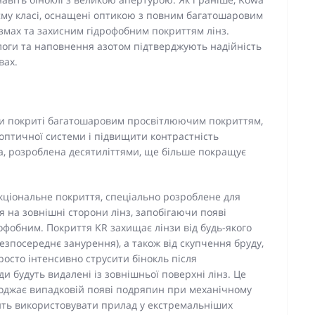
воєму класі, оснащені оптикою з повним багатошаровим
змах та захисним гідрофобним покриттям лінз.
оги та наповнення азотом підтверджують надійність
вах.
зми покриті багатошаровим просвітлюючим покриттям,
оптичної системи і підвищити контрастність
a, розроблена десятиліттями, ще більше покращує
кціональне покриття, спеціально розроблене для
я на зовнішні сторони лінз, запобігаючи появі
офобним. Покриття KR захищає лінзи від будь-якого
безпосереднє занурення), а також від скупчення бруду,
росто інтенсивно струсити бінокль після
ди будуть видалені із зовнішньої поверхні лінз. Це
коджає випадковій появі подряпин при механічному
лить використовувати прилад у екстремальніших