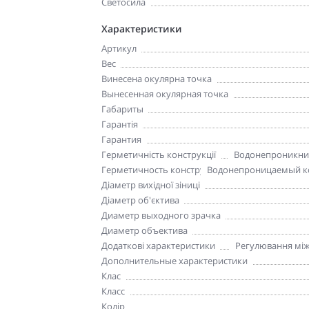
Светосила
Характеристики
Артикул
Вес
Винесена окулярна точка
Вынесенная окулярная точка
Габариты
Гарантія
Гарантия
Герметичність конструкції
Водонепроникний
Герметичность конструкции
Водонепроницаемый ко
Діаметр вихідної зіниці
Діаметр об'єктива
Диаметр выходного зрачка
Диаметр объектива
Додаткові характеристики
Регулювання міжо
Дополнительные характеристики
Клас
Класс
Колір