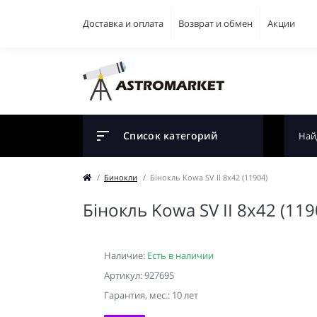
Доставка и оплата
Возврат и обмен
Акции
Список категорий
Бинокли
Бінокль Kowa SV II 8x42 (11904)
Бінокль Kowa SV II 8x42 (119
Наличие:
Есть в наличии
Артикул: 927695
Гарантия, мес.: 10 лет