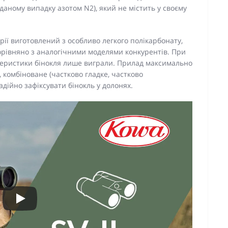
даному випадку азотом N2), який не містить у своєму
ерії виготовлений з особливо легкого полікарбонату,
орівняно з аналогічними моделями конкурентів. При
теристики бінокля лише виграли. Прилад максимально
, комбіноване (частково гладке, частково
дійно зафіксувати бінокль у долонях.