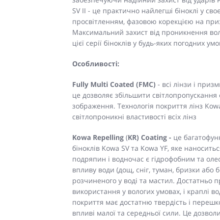
SV II - це практично найлегші біноклі у с
просвітленням, фазовою корекцією на при
Максимальний захист від проникнення вол
цієї серії біноклів у будь-яких погодних умо
Особливості:
Fully Multi Coated (FMC)
- всі лінзи і при
це дозволяє збільшити світлопропускання 
зображення. Технологія покриття лінз Kow
світлопроникні властивості всіх лінз
Kowa
Repelling
(
KR) Coating -
це багатофун
біноклів Kowa SV та Kowa YF, яке наноситьс
подряпин і водночас є гідрофобним та оле
впливу води (дощ, сніг, туман, бризки або 
розчиненого у воді та мастил. Достатньо п
використання у вологих умовах, і краплі во
покриття має достатню твердість і переш
впливі малої та середньої сили. Це дозво