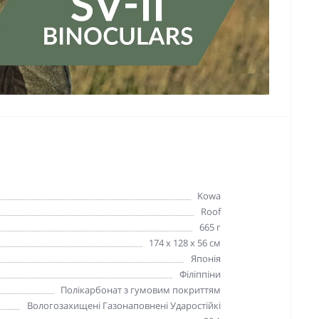
Kowa
Roof
665 г
174 x 128 x 56 см
Японія
Філіппіни
Полікарбонат з гумовим покриттям
Вологозахищені Газонаповнені Ударостійкі