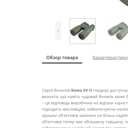
‹
Обзор товара
Характеристики
Серія біноклів
Kowa SV II
поєднує доступну 
визнати, що навіть чудовий бінокль може б
– це відповідь виробника на відгуки корис
підходить мисливцям, забезпечуючи належ
кришки об'єктивів замінені на більш надійн
об'єктивів тепер має збільшену товщину, п
забезпечуючи надійний захист від ударів н