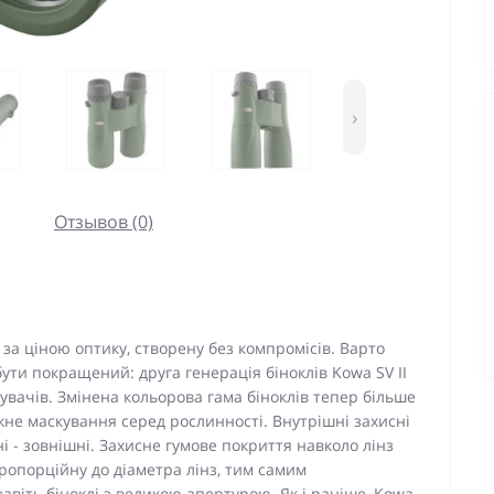
›
Отзывов (0)
за ціною оптику, створену без компромісів. Варто
ути покращений: друга генерація біноклів Kowa SV II
тувачів. Змінена кольорова гама біноклів тепер більше
не маскування серед рослинності. Внутрішні захисні
і - зовнішні. Захисне гумове покриття навколо лінз
ропорційну до діаметра лінз, тим самим
авіть біноклі з великою апертурою. Як і раніше, Kowa