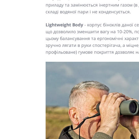
приладу та замінюється інертним газом (в 
складі водяної пари і не конденсується.
Lightweight Body
- корпус біноклів даної с
що дозволило зменшити вагу на 10-20%, п
цьому балансування та ергономічні харак
зручно лягати в руки спостерігача, а міцне
профільоване) гумове покриття дозволяє на