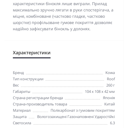
характеристики бінокля лише виграли. Прилад
максимально зручно лягати в руки спостерігача, а
міцне, комбіноване (частково гладке, частково
шорстке) профільоване гумове покриття дозволяє
надійно зафіксувати бінокль у долонях.
Характеристики
Бренд
Kowa
Тип конструкции
Roof
Вес
260 г
Габариты
104 x 108 x 42 мм
Страна регистрации бренда
Японія
Страна-производитель товара
Китай
Материал
Полікарбонат з гумовим покриттям
Защита
Вологозахищені Газонаповнені Ударостійкі
Светосила
6.3