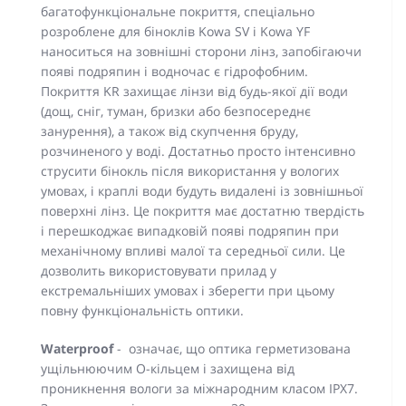
багатофункціональне покриття, спеціально
розроблене для біноклів Kowa SV і Kowa YF
наноситься на зовнішні сторони лінз, запобігаючи
появі подряпин і водночас є гідрофобним.
Покриття KR захищає лінзи від будь-якої дії води
(дощ, сніг, туман, бризки або безпосереднє
занурення), а також від скупчення бруду,
розчиненого у воді. Достатньо просто інтенсивно
струсити бінокль після використання у вологих
умовах, і краплі води будуть видалені із зовнішньої
поверхні лінз. Це покриття має достатню твердість
і перешкоджає випадковій появі подряпин при
механічному впливі малої та середньої сили. Це
дозволить використовувати прилад у
екстремальніших умовах і зберегти при цьому
повну функціональність оптики.
Waterproof
- означає, що оптика герметизована
ущільнюючим О-кільцем і захищена від
проникнення вологи за міжнародним класом IPX7.