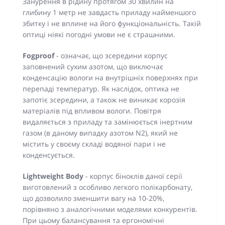
Занурення в рідину протягом 30 хвилин на
глибину 1 метр не завдасть приладу найменшого
збитку і не вплине на його функціональність. Такій
оптиці ніякі погодні умови не є страшними.
Fogproof
- означає, що зсередини корпус
заповнений сухим азотом, що виключає
конденсацію вологи на внутрішніх поверхнях при
перепаді температур. Як наслідок, оптика не
запотіє зсередини, а також не виникає корозія
матеріалів під впливом вологи. Повітря
видаляється з приладу та замінюється інертним
газом (в даному випадку азотом N2), який не
містить у своєму складі водяної пари і не
конденсується.
Lightweight Body
- корпус біноклів даної серії
виготовлений з особливо легкого полікарбонату,
що дозволило зменшити вагу на 10-20%,
порівняно з аналогічними моделями конкурентів.
При цьому балансування та ергономічні