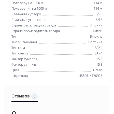
Поле зору на 1000 м
114 м
Поле зрения на 1000 м
114 м
Реальний кут зору
6,5 °
Реальный угол зрения
6.5 °
Страна регистрации бренда
Япония
Страна-производитель товара
Китай
Тип
Бінокль
Тип збільшення
Постійне
Тип скла
BAK4
Тип стекла
BAK4
Фактор сумерек
15.8
Фактор сутінків
15.8
Цвет
Green
Штрихкод
4580614170925
Отзывов
0