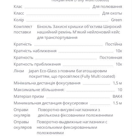
Клас
Для полювання
Класс
Для охоты
Колір
Green
Комплект
Бінокль Захисні кришки об'єктива Широкий
поставки
нашийний ремінь М'який нейлоновий кейс
для транспортування
Кратність
Постійна
Кратність наближення
10х
Кратность
Постоянная
Кратность приближения
10х
Лінзи
Japan Eco-Glass з повним багатошаровим
покриттям, що просвітлює (Fully Multi coated)
Мінімальна дистанція фокусування
1,5 м
Максимальне збільшення:
10
Матеріал призм
BAK4
Минимальная дистанция фокусировки
1.5 м
Оправи
Поворотно-висувні наглазники з
окулярів
декількома фіксованими положеннями
Оправы
Поворотно-выдвижные наглазники с
окуляров
несколькими фиксированными
положениями