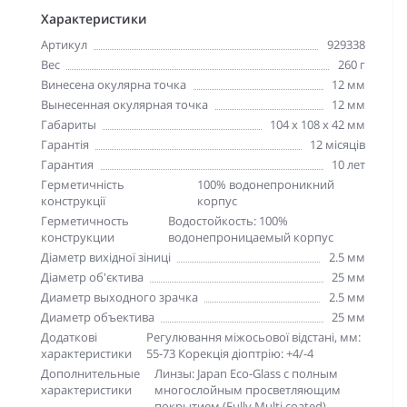
Характеристики
Артикул
929338
Вес
260 г
Винесена окулярна точка
12 мм
Вынесенная окулярная точка
12 мм
Габариты
104 x 108 x 42 мм
Гарантія
12 місяців
Гарантия
10 лет
Герметичність
100% водонепроникний
конструкції
корпус
Герметичность
Водостойкость: 100%
конструкции
водонепроницаемый корпус
Діаметр вихідної зіниці
2.5 мм
Діаметр об'єктива
25 мм
Диаметр выходного зрачка
2.5 мм
Диаметр объектива
25 мм
Додаткові
Регулювання міжосьової відстані, мм:
характеристики
55-73 Корекція діоптрію: +4/-4
Дополнительные
Линзы: Japan Eco-Glass с полным
характеристики
многослойным просветляющим
покрытием (Fully Multi coated)