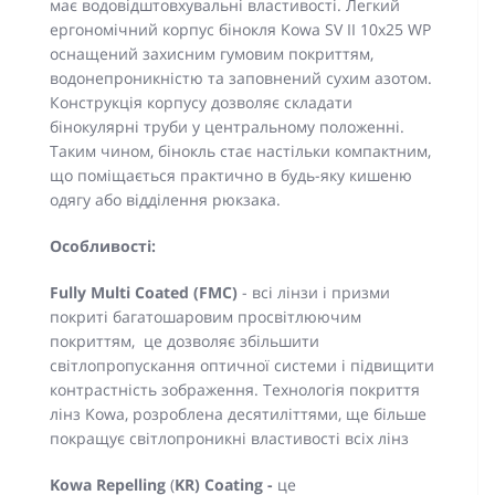
має водовідштовхувальні властивості. Легкий
ергономічний корпус бінокля Kowa SV II 10x25 WP
оснащений захисним гумовим покриттям,
водонепроникністю та заповнений сухим азотом.
Конструкція корпусу дозволяє складати
бінокулярні труби у центральному положенні.
Таким чином, бінокль стає настільки компактним,
що поміщається практично в будь-яку кишеню
одягу або відділення рюкзака.
Особливості:
Fully Multi Coated (FMC)
- всі лінзи і призми
покриті багатошаровим просвітлюючим
покриттям, це дозволяє збільшити
світлопропускання оптичної системи і підвищити
контрастність зображення. Технологія покриття
лінз Kowa, розроблена десятиліттями, ще більше
покращує світлопроникні властивості всіх лінз
Kowa
Repelling
(
KR) Coating -
це