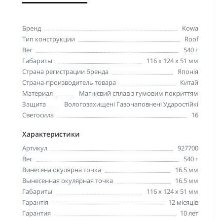
Бренд
Kowa
Тип конструкции
Roof
Вес
540 г
Габариты
116 x 124 x 51 мм
Страна регистрации бренда
Японія
Страна-производитель товара
Китай
Материал
Магнієвий сплав з гумовим покриттям
Защита
Вологозахищені Газонаповнені Ударостійкі
Светосила
16
Характеристики
Артикул
927700
Вес
540 г
Винесена окулярна точка
16.5 мм
Вынесенная окулярная точка
16.5 мм
Габариты
116 x 124 x 51 мм
Гарантія
12 місяців
Гарантия
10 лет