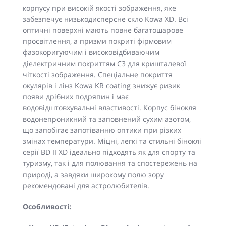
корпусу при високій якості зображення, яке
забезпечує низькодисперсне скло Kowa XD. Всі
оптичні поверхні мають повне багатошарове
просвітлення, а призми покриті фірмовим
фазокоригуючим і високовідбиваючим
діелектричним покриттям С3 для кришталевої
чіткості зображення. Спеціальне покриття
окулярів і лінз Kowa KR coating знижує ризик
появи дрібних подряпин і має
водовідштовхувальні властивості. Корпус бінокля
водонепроникний та заповнений сухим азотом,
що запобігає запотіванню оптики при різких
змінах температури. Міцні, легкі та стильні біноклі
серії BD II XD ідеально підходять як для спорту та
туризму, так і для полювання та спостережень на
природі, а завдяки широкому полю зору
рекомендовані для астролюбителів.
Особливості: