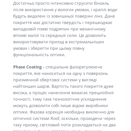
Достатньо просто інтенсивно струсити бінокль
після використання у вологих умовах, і краплі води
будуть видалені із зовнішньої поверхні лінз. Дане
покриття має достатню твердість і перешкоджає
випадковій появі подряпин при механічному
впливі малої та середньої сили. Це дозволить
використовувати прилад в екстремальніших
умовах і зберегти при цьому повну
функціональність оптики.
Phase Coating -
спеціальне фазорегулююче
покриття, яке наноситься на одну з поверхонь
призменной обертової системи у вигляді
найтонших шарів. Вартість такого покриття дуже
висока, а процес нанесення вимагає прецизійної
точності, тому таке технологічне ускладнення
можуть дозволити собі лише відомі виробники
оптики. Фазова корекція необхідна виключно для
оптичної системи Roof, оскільки, проходячи через
таку призму, світловий потік розкладається на два