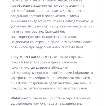
паралельні пучки світлових хвиль, виникає
позафазове зміщення на половину довжини
світлової хвилі, що призводить до зменшення
роздільної здатності зображення, а також
зниження контрастності. Phase Coating коригує це
усунення. Як результат - зображення максимально
чітке та контрастне. Сьогодні без
фазокоректуючого покриття практично
немислима конструкція сучасного високоякісного
оптичного приладу призмової системи Roof
Fully Multi Coated (FMC)
- всі лінзи і призми
покриті багатошаровим просвітлюючим
покриттям, це дозволяє збільшити
світлопропускання оптичної системи і підвищити
контрастність зображення. Технологія покриття
лінз Kowa, розроблена десятиліттями, ще більше
покращує світлопроникні властивості всіх лінз
Waterproof
- означає, що оптика герметизована
ущільнювальним О-кільцем і захищена від