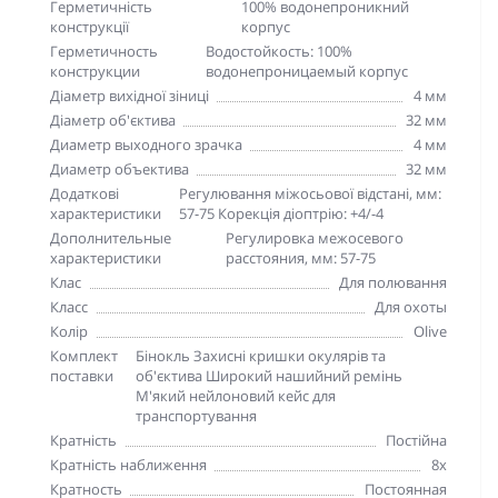
Герметичність
100% водонепроникний
конструкції
корпус
Герметичность
Водостойкость: 100%
конструкции
водонепроницаемый корпус
Діаметр вихідної зіниці
4 мм
Діаметр об'єктива
32 мм
Диаметр выходного зрачка
4 мм
Диаметр объектива
32 мм
Додаткові
Регулювання міжосьової відстані, мм:
характеристики
57-75 Корекція діоптрію: +4/-4
Дополнительные
Регулировка межосевого
характеристики
расстояния, мм: 57-75
Клас
Для полювання
Класс
Для охоты
Колір
Olive
Комплект
Бінокль Захисні кришки окулярів та
поставки
об'єктива Широкий нашийний ремінь
М'який нейлоновий кейс для
транспортування
Кратність
Постійна
Кратність наближення
8х
Кратность
Постоянная