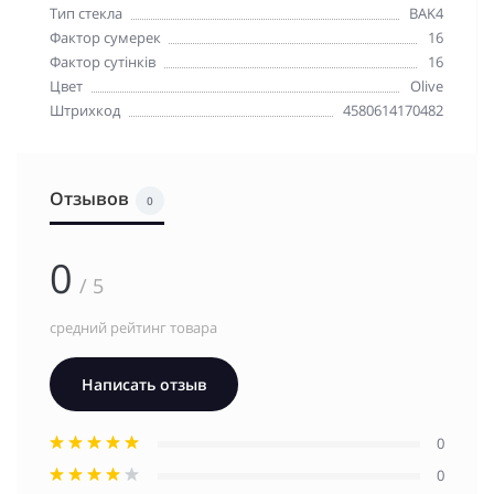
Тип стекла
BAK4
Фактор сумерек
16
Фактор сутінків
16
Цвет
Olive
Штрихкод
4580614170482
Отзывов
0
0
/ 5
средний рейтинг товара
Написать отзыв
0
0