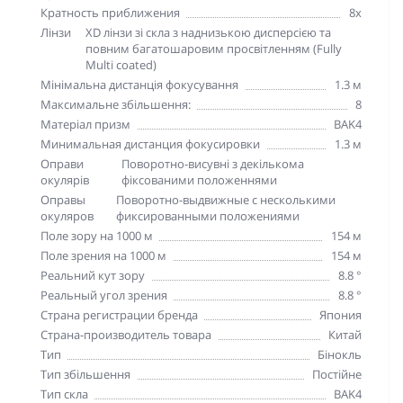
Кратность приближения
8х
Лінзи
XD лінзи зі скла з наднизькою дисперсією та
повним багатошаровим просвітленням (Fully
Multi coated)
Мінімальна дистанція фокусування
1.3 м
Максимальне збільшення:
8
Матеріал призм
BAK4
Минимальная дистанция фокусировки
1.3 м
Оправи
Поворотно-висувні з декількома
окулярів
фіксованими положеннями
Оправы
Поворотно-выдвижные с несколькими
окуляров
фиксированными положениями
Поле зору на 1000 м
154 м
Поле зрения на 1000 м
154 м
Реальний кут зору
8.8 °
Реальный угол зрения
8.8 °
Страна регистрации бренда
Япония
Страна-производитель товара
Китай
Тип
Бінокль
Тип збільшення
Постійне
Тип скла
BAK4