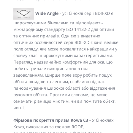
Wide Angle
- усі біноклі серії BDII-XD є
ширококутними біноклями та відповідають
міжнародному стандарту ISO 14132-2 для оптики
та оптичних приладів. Однією з видатних
оптичних особливостей серії BDII-XD є їхнє велике
поле огляду, яке може похвалитися найкращими у
своєму класі ширококутними характеристиками.
Перегляд надзвичайно комфортний для ока, що
робить тривале використання в полі
задоволенням. Ширше поле зору робить пошук
об’єкта швидше та легшим, особливо під час
панорамування широкої області або відстеження
рухомого об’єкта. Простими словами, це може
означати різницю між тим, чи ви помітите об’єкт,
чи ні.
Фірмове покриття призм Kowa C3 -
У біноклях
Kowa, виконаних за схемою ROOF,