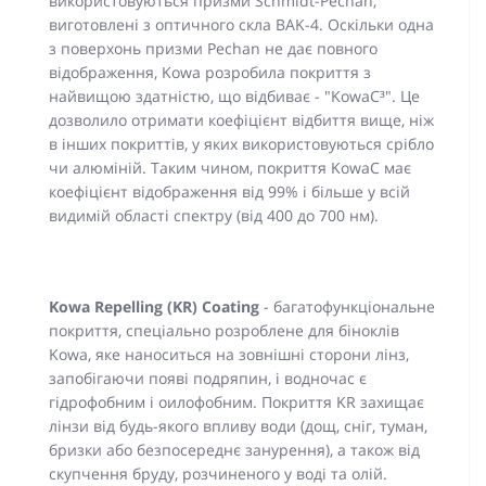
використовуються призми Schmidt-Pechan,
виготовлені з оптичного скла BAK-4. Оскільки одна
з поверхонь призми Pechan не дає повного
відображення, Kowa розробила покриття з
найвищою здатністю, що відбиває - "KowaC³". Це
дозволило отримати коефіцієнт відбиття вище, ніж
в інших покриттів, у яких використовуються срібло
чи алюміній. Таким чином, покриття KowaC має
коефіцієнт відображення від 99% і більше у всій
видимій області спектру (від 400 до 700 нм).
Kowa Repelling (KR) Coating
-
багатофункціональне
покриття, спеціально розроблене для біноклів
Kowa, яке наноситься на зовнішні сторони лінз,
запобігаючи появі подряпин, і водночас є
гідрофобним і оилофобним. Покриття KR захищає
лінзи від будь-якого впливу води (дощ, сніг, туман,
бризки або безпосереднє занурення), а також від
скупчення бруду, розчиненого у воді та олій.