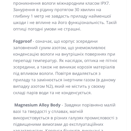
проникнення вологи міжнародним класом IPX7.
Занурення в рідину протягом 30 хвилин на
глибину 1 метр не завдасть приладу найменшої
шкоди і не вплине на його функціональність. Такій
оптиці погодні умови не страшні.
Fogproof
- означає, що корпус зсередини
заповнений сухим азотом, що унеможливлює
конденсацію вологи на внутрішніх поверхнях при
перепаді температур. Як наслідок, оптика не пітніє
зсередини, а також не виникає корозія матеріалів
під впливом вологи. Повітря видаляється з
приладу та замінюється інертним газом (в даному
випадку азотом N2), який не містить у своєму
складі парів води та не конденсується.
Magnesium Alloy Body
- Завдяки порівняно малій
вазі та твердості у сплавах, магній
використовується в різних галузях промисловості з
підвищеними вимогами до експлуатаційних
характеристик. Корпуси біноклів, виконані з