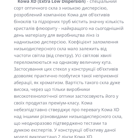
Kowa XD (Extra Low Dispersion)
- спеціальний
сорт оптичного скла з низькою дисперсією,
розроблений компанією Kowa для об'єктивів
біноклів та підзорних труб містить значну кількість
кристалів флюориту - найкращого на сьогоднішній
день матеріалу для виробництва лінз із
наднизькою дисперсією. Коефіцієнт заломлення
низькодисперсного скла мало залежить від
частоти світла (від спектру). Усі світлові хвилі
переломлюються на однакову величину кута.
Застосування цих стекол у конструкції об'єктивів
дозволяє практично позбутися такої неприємної
аберації, як хроматизм. Вартість такого скла дуже
висока, через що тільки виробники
високотехнологічної оптики застосовують його у
своїх продуктах преміум-класу. Kowa
небезпідставно стверджує про перевагу Kowa XD
над іншими різновидами низькодисперсного скла,
що неодноразово підтверджено тестами та
думкою експертів. У конструкції об'єктиву даної
моделі використано 2 лінзи Kowa XD.