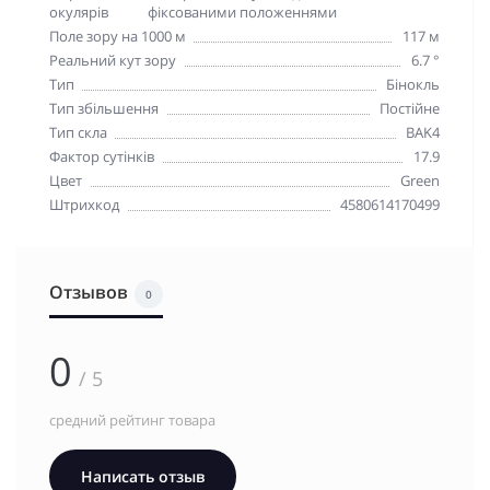
окулярів
фіксованими положеннями
Поле зору на 1000 м
117 м
Реальний кут зору
6.7 °
Тип
Бінокль
Тип збільшення
Постійне
Тип скла
BAK4
Фактор сутінків
17.9
Цвет
Green
Штрихкод
4580614170499
Отзывов
0
0
/ 5
средний рейтинг товара
Написать отзыв