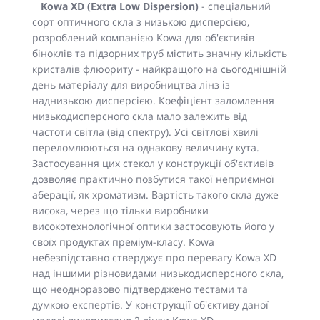
Kowa XD (Extra Low Dispersion)
- спеціальний
сорт оптичного скла з низькою дисперсією,
розроблений компанією Kowa для об'єктивів
біноклів та підзорних труб містить значну кількість
кристалів флюориту - найкращого на сьогоднішній
день матеріалу для виробництва лінз із
наднизькою дисперсією. Коефіцієнт заломлення
низькодисперсного скла мало залежить від
частоти світла (від спектру). Усі світлові хвилі
переломлюються на однакову величину кута.
Застосування цих стекол у конструкції об'єктивів
дозволяє практично позбутися такої неприємної
аберації, як хроматизм. Вартість такого скла дуже
висока, через що тільки виробники
високотехнологічної оптики застосовують його у
своїх продуктах преміум-класу. Kowa
небезпідставно стверджує про перевагу Kowa XD
над іншими різновидами низькодисперсного скла,
що неодноразово підтверджено тестами та
думкою експертів. У конструкції об'єктиву даної