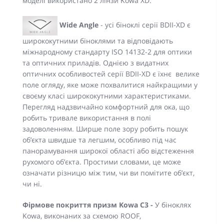
моделі використано 2 лінзи Kowa XD.
Wide Angle
- усі біноклі серії BDII-XD є
ширококутними біноклями та відповідають
міжнародному стандарту ISO 14132-2 для оптики
та оптичних приладів. Однією з видатних
оптичних особливостей серії BDII-XD є їхнє велике
поле огляду, яке може похвалитися найкращими у
своєму класі ширококутними характеристиками.
Перегляд надзвичайно комфортний для ока, що
робить тривале використання в полі
задоволенням. Ширше поле зору робить пошук
об’єкта швидше та легшим, особливо під час
панорамування широкої області або відстеження
рухомого об’єкта. Простими словами, це може
означати різницю між тим, чи ви помітите об’єкт,
чи ні.
Фірмове покриття призм Kowa C3 -
У біноклях
Kowa, виконаних за схемою ROOF,