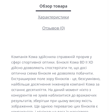
Обзор товара
Характеристики
Отзывов (0)
Компанія Kowa здійснила справжній прорив у
сфері спортивної оптики. Біноклі Kowa BD II XD
дійсно дозволяють спостерігати те, що досі
оптична схема бінокля не дозволяла побачити.
Екстрашироке поле зору біноклів - це, безсумнівно,
найбільше досягнення інженерів компанії Kowa за
останнє десятиліття. На даний момент ніхто з
конкурентів не зумів наблизитися до вражаючих
результатів, зберігши при цьому високу якість
зображення. Ще однією перевагою цих біноклів є
компактність і мінімальна вага їх магнієвого