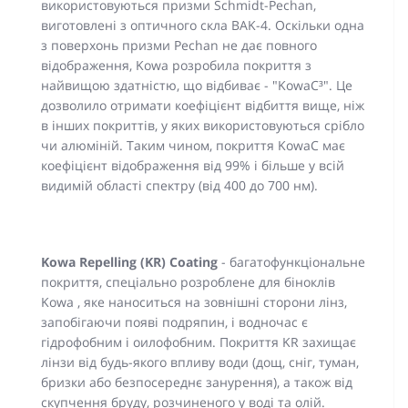
використовуються призми Schmidt-Pechan,
виготовлені з оптичного скла BAK-4. Оскільки одна
з поверхонь призми Pechan не дає повного
відображення, Kowa розробила покриття з
найвищою здатністю, що відбиває - "KowaC³". Це
дозволило отримати коефіцієнт відбиття вище, ніж
в інших покриттів, у яких використовуються срібло
чи алюміній. Таким чином, покриття KowaC має
коефіцієнт відображення від 99% і більше у всій
видимій області спектру (від 400 до 700 нм).
Kowa Repelling (KR) Coating
-
багатофункціональне
покриття, спеціально розроблене для біноклів
Kowa , яке наноситься на зовнішні сторони лінз,
запобігаючи появі подряпин, і водночас є
гідрофобним і оилофобним. Покриття KR захищає
лінзи від будь-якого впливу води (дощ, сніг, туман,
бризки або безпосереднє занурення), а також від
скупчення бруду, розчиненого у воді та олій.