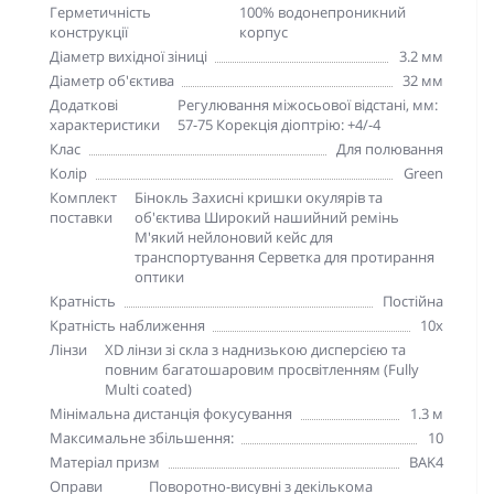
Герметичність
100% водонепроникний
конструкції
корпус
Діаметр вихідної зіниці
3.2 мм
Діаметр об'єктива
32 мм
Додаткові
Регулювання міжосьової відстані, мм:
характеристики
57-75 Корекція діоптрію: +4/-4
Клас
Для полювання
Колір
Green
Комплект
Бінокль Захисні кришки окулярів та
поставки
об'єктива Широкий нашийний ремінь
М'який нейлоновий кейс для
транспортування Серветка для протирання
оптики
Кратність
Постійна
Кратність наближення
10х
Лінзи
XD лінзи зі скла з наднизькою дисперсією та
повним багатошаровим просвітленням (Fully
Multi coated)
Мінімальна дистанція фокусування
1.3 м
Максимальне збільшення:
10
Матеріал призм
BAK4
Оправи
Поворотно-висувні з декількома