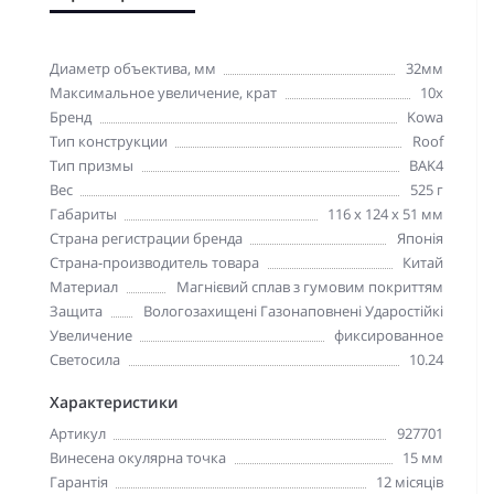
Диаметр объектива, мм
32мм
Максимальное увеличение, крат
10x
Бренд
Kowa
Тип конструкции
Roof
Тип призмы
BAK4
Вес
525 г
Габариты
116 x 124 x 51 мм
Страна регистрации бренда
Японія
Страна-производитель товара
Китай
Материал
Магнієвий сплав з гумовим покриттям
Защита
Вологозахищені Газонаповнені Ударостійкі
Увеличение
фиксированное
Светосила
10.24
Характеристики
Артикул
927701
Винесена окулярна точка
15 мм
Гарантія
12 місяців