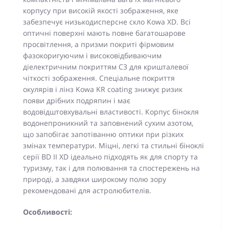
корпусу при високій якості зображення, яке
забезпечує низькодисперсне скло Kowa XD. Всі
оптичні поверхні мають повне багатошарове
просвітлення, а призми покриті фірмовим
фазокоригуючим і високовідбиваючим
діелектричним покриттям С3 для кришталевої
чіткості зображення. Спеціальне покриття
окулярів і лінз Kowa KR coating знижує ризик
появи дрібних подряпин і має
водовідштовхувальні властивості. Корпус бінокля
водонепроникний та заповнений сухим азотом,
що запобігає запотіванню оптики при різких
змінах температури. Міцні, легкі та стильні біноклі
серії BD II XD ідеально підходять як для спорту та
туризму, так і для полювання та спостережень на
природі, а завдяки широкому полю зору
рекомендовані для астролюбителів.
Особливості: