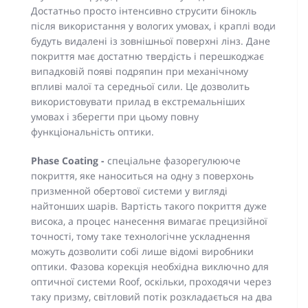
Достатньо просто інтенсивно струсити бінокль
після використання у вологих умовах, і краплі води
будуть видалені із зовнішньої поверхні лінз. Дане
покриття має достатню твердість і перешкоджає
випадковій появі подряпин при механічному
впливі малої та середньої сили. Це дозволить
використовувати прилад в екстремальніших
умовах і зберегти при цьому повну
функціональність оптики.
Phase Coating -
спеціальне фазорегулююче
покриття, яке наноситься на одну з поверхонь
призменной обертової системи у вигляді
найтонших шарів. Вартість такого покриття дуже
висока, а процес нанесення вимагає прецизійної
точності, тому таке технологічне ускладнення
можуть дозволити собі лише відомі виробники
оптики. Фазова корекція необхідна виключно для
оптичної системи Roof, оскільки, проходячи через
таку призму, світловий потік розкладається на два