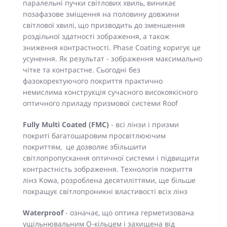
паралельні пучки світлових хвиль, виникає
позафазове зміщення на половину довжини
світлової хвилі, що призводить до зменшення
роздільної здатності зображення, а також
зниження контрастності. Phase Coating коригує це
усунення. Як результат - зображення максимально
чітке та контрастне. Сьогодні без
фазокоректуючого покриття практично
немислима конструкція сучасного високоякісного
оптичного приладу призмової системи Roof
Fully Multi Coated (FMC)
- всі лінзи і призми
покриті багатошаровим просвітлюючим
покриттям, це дозволяє збільшити
світлопропускання оптичної системи і підвищити
контрастність зображення. Технологія покриття
лінз Kowa, розроблена десятиліттями, ще більше
покращує світлопроникні властивості всіх лінз
Waterproof
- означає, що оптика герметизована
ущільнювальним О-кільцем і захищена від