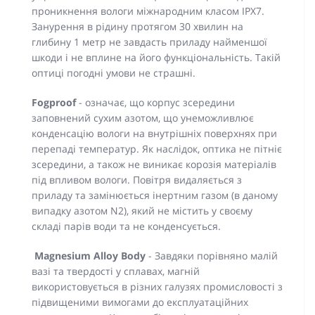
проникнення вологи міжнародним класом IPX7.
Занурення в рідину протягом 30 хвилин на
глибину 1 метр не завдасть приладу найменшої
шкоди і не вплине на його функціональність. Такій
оптиці погодні умови не страшні.
Fogproof
- означає, що корпус зсередини
заповнений сухим азотом, що унеможливлює
конденсацію вологи на внутрішніх поверхнях при
перепаді температур. Як наслідок, оптика не пітніє
зсередини, а також не виникає корозія матеріалів
під впливом вологи. Повітря видаляється з
приладу та замінюється інертним газом (в даному
випадку азотом N2), який не містить у своєму
складі парів води та не конденсується.
Magnesium Alloy Body
- Завдяки порівняно малій
вазі та твердості у сплавах, магній
використовується в різних галузях промисловості з
підвищеними вимогами до експлуатаційних