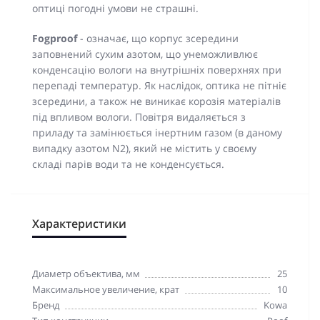
оптиці погодні умови не страшні.
Fogproof
- означає, що корпус зсередини
заповнений сухим азотом, що унеможливлює
конденсацію вологи на внутрішніх поверхнях при
перепаді температур. Як наслідок, оптика не пітніє
зсередини, а також не виникає корозія матеріалів
під впливом вологи. Повітря видаляється з
приладу та замінюється інертним газом (в даному
випадку азотом N2), який не містить у своєму
складі парів води та не конденсується.
Характеристики
Диаметр объектива, мм
25
Максимальное увеличение, крат
10
Бренд
Kowa