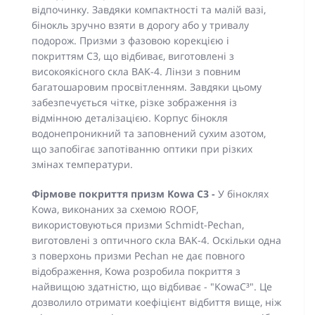
відпочинку. Завдяки компактності та малій вазі,
бінокль зручно взяти в дорогу або у тривалу
подорож. Призми з фазовою корекцією і
покриттям C3, що відбиває, виготовлені з
високоякісного скла BAK-4. Лінзи з повним
багатошаровим просвітленням. Завдяки цьому
забезпечується чітке, різке зображення із
відмінною деталізацією. Корпус бінокля
водонепроникний та заповнений сухим азотом,
що запобігає запотіванню оптики при різких
змінах температури.
Фірмове покриття призм Kowa C3 -
У біноклях
Kowa, виконаних за схемою ROOF,
використовуються призми Schmidt-Pechan,
виготовлені з оптичного скла BAK-4. Оскільки одна
з поверхонь призми Pechan не дає повного
відображення, Kowa розробила покриття з
найвищою здатністю, що відбиває - "KowaC³". Це
дозволило отримати коефіцієнт відбиття вище, ніж