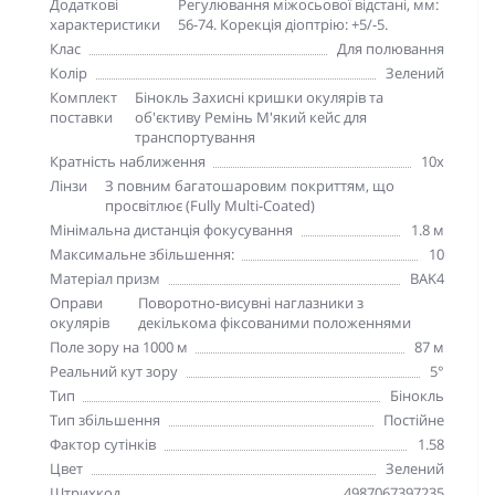
Додаткові
Регулювання міжосьової відстані, мм:
характеристики
56-74. Корекція діоптрію: +5/-5.
Клас
Для полювання
Колір
Зелений
Комплект
Бінокль Захисні кришки окулярів та
поставки
об'єктиву Ремінь М'який кейс для
транспортування
Кратність наближення
10х
Лінзи
З повним багатошаровим покриттям, що
просвітлює (Fully Multi-Coated)
Мінімальна дистанція фокусування
1.8 м
Максимальне збільшення:
10
Матеріал призм
BAK4
Оправи
Поворотно-висувні наглазники з
окулярів
декількома фіксованими положеннями
Поле зору на 1000 м
87 м
Реальний кут зору
5°
Тип
Бінокль
Тип збільшення
Постійне
Фактор сутінків
1.58
Цвет
Зелений
Штрихкод
4987067397235