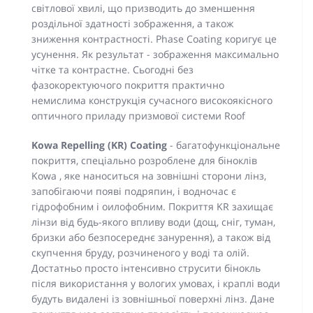
світлової хвилі, що призводить до зменшення
роздільної здатності зображення, а також
зниження контрастності. Phase Coating коригує це
усунення. Як результат - зображення максимально
чітке та контрастне. Сьогодні без
фазокоректуючого покриття практично
немислима конструкція сучасного високоякісного
оптичного приладу призмової системи Roof
Kowa Repelling (KR) Coating
-
багатофункціональне
покриття, спеціально розроблене для біноклів
Kowa , яке наноситься на зовнішні сторони лінз,
запобігаючи появі подряпин, і водночас є
гідрофобним і оилофобним. Покриття KR захищає
лінзи від будь-якого впливу води (дощ, сніг, туман,
бризки або безпосереднє занурення), а також від
скупчення бруду, розчиненого у воді та олій.
Достатньо просто інтенсивно струсити бінокль
після використання у вологих умовах, і краплі води
будуть видалені із зовнішньої поверхні лінз. Дане