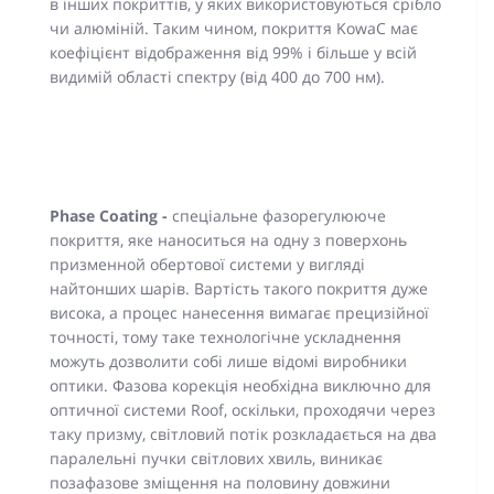
в інших покриттів, у яких використовуються срібло
чи алюміній. Таким чином, покриття KowaC має
коефіцієнт відображення від 99% і більше у всій
видимій області спектру (від 400 до 700 нм).
Phase Coating -
спеціальне фазорегулююче
покриття, яке наноситься на одну з поверхонь
призменной обертової системи у вигляді
найтонших шарів. Вартість такого покриття дуже
висока, а процес нанесення вимагає прецизійної
точності, тому таке технологічне ускладнення
можуть дозволити собі лише відомі виробники
оптики. Фазова корекція необхідна виключно для
оптичної системи Roof, оскільки, проходячи через
таку призму, світловий потік розкладається на два
паралельні пучки світлових хвиль, виникає
позафазове зміщення на половину довжини