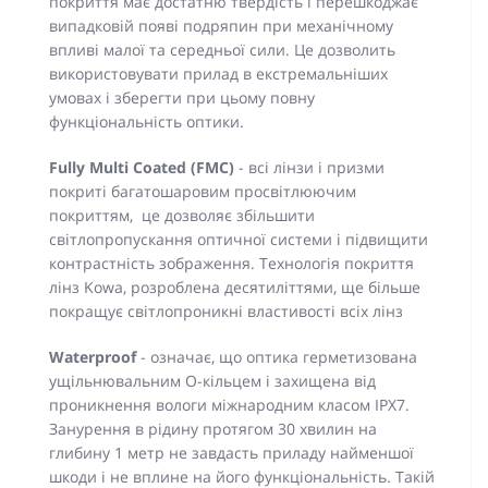
покриття має достатню твердість і перешкоджає
випадковій появі подряпин при механічному
впливі малої та середньої сили. Це дозволить
використовувати прилад в екстремальніших
умовах і зберегти при цьому повну
функціональність оптики.
Fully Multi Coated (FMC)
- всі лінзи і призми
покриті багатошаровим просвітлюючим
покриттям, це дозволяє збільшити
світлопропускання оптичної системи і підвищити
контрастність зображення. Технологія покриття
лінз Kowa, розроблена десятиліттями, ще більше
покращує світлопроникні властивості всіх лінз
Waterproof
- означає, що оптика герметизована
ущільнювальним О-кільцем і захищена від
проникнення вологи міжнародним класом IPX7.
Занурення в рідину протягом 30 хвилин на
глибину 1 метр не завдасть приладу найменшої
шкоди і не вплине на його функціональність. Такій