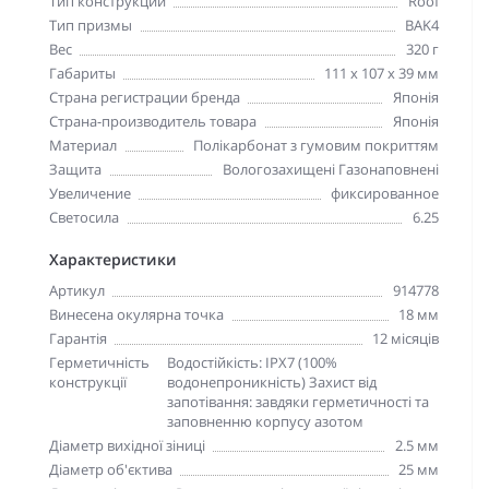
Тип конструкции
Roof
Тип призмы
BAK4
Вес
320 г
Габариты
111 x 107 x 39 мм
Страна регистрации бренда
Японія
Страна-производитель товара
Японія
Материал
Полікарбонат з гумовим покриттям
Защита
Вологозахищені Газонаповнені
Увеличение
фиксированное
Светосила
6.25
Характеристики
Артикул
914778
Винесена окулярна точка
18 мм
Гарантія
12 місяців
Герметичність
Водостійкість: IPX7 (100%
конструкції
водонепроникність) Захист від
запотівання: завдяки герметичності та
заповненню корпусу азотом
Діаметр вихідної зіниці
2.5 мм
Діаметр об'єктива
25 мм