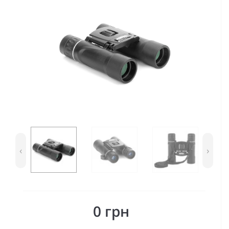
‹
›
0 грн