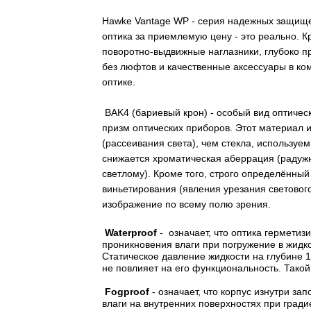
Hawke Vantage WP - серия надежных защищен
оптика за
приемлемую цену - это реально. К
поворотно-выдвижные наглазники, глубоко п
без люфтов и качественные аксессуары в ком
оптике.
BAK4 (бариевый крон) - особый вид оптическ
призм оптических приборов. Этот материал
(рассеивания света), чем стекла, используе
снижается хроматическая аберрация (радужн
светлому). Кроме того, строго определённый
виньетирования (явления урезания светового
изображение по всему полю зрения.
Waterproof
- означает, что оптика гермети
проникновения влаги при погружение в жидкос
Статическое давление жидкости на глубине 
не повлияет на его функциональность. Такой
Fogproof
- означает, что корпус изнутри за
влаги на внутренних поверхностях при градие