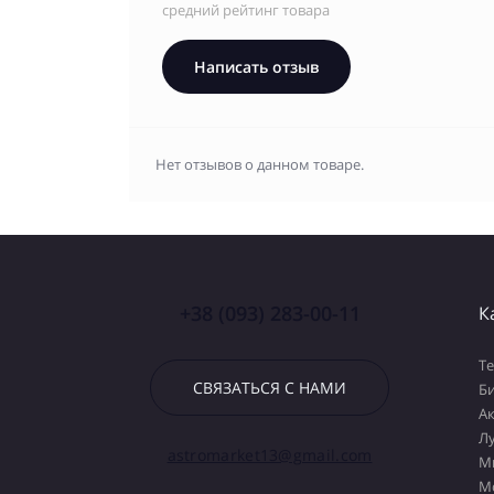
средний рейтинг товара
Написать отзыв
Нет отзывов о данном товаре.
+38 (093) 283-00-11
К
Т
СВЯЗАТЬСЯ С НАМИ
Б
А
Л
astromarket13@gmail.com
М
М