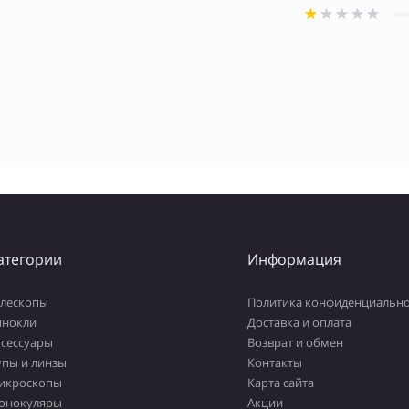
атегории
Информация
елескопы
Политика конфиденциально
инокли
Доставка и оплата
ксессуары
Возврат и обмен
упы и линзы
Контакты
икроскопы
Карта сайта
онокуляры
Акции