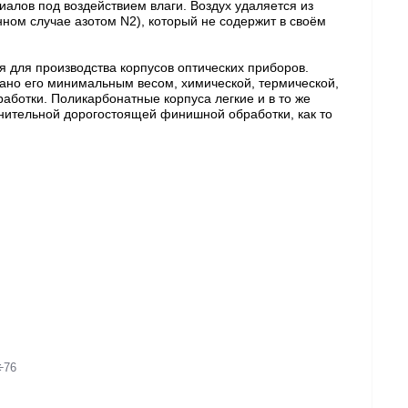
иалов под воздействием влаги. Воздух удаляется из
ном случае азотом N2), который не содержит в своём
я для производства корпусов оптических приборов.
ано его минимальным весом, химической, термической,
аботки. Поликарбонатные корпуса легкие и в то же
нительной дорогостоящей финишной обработки, как то
÷76