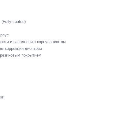
Fully coated)
орпус
ности и заполнению корпуса азотом
ом коррекции диоптрии
 резиновым покрытием
вки