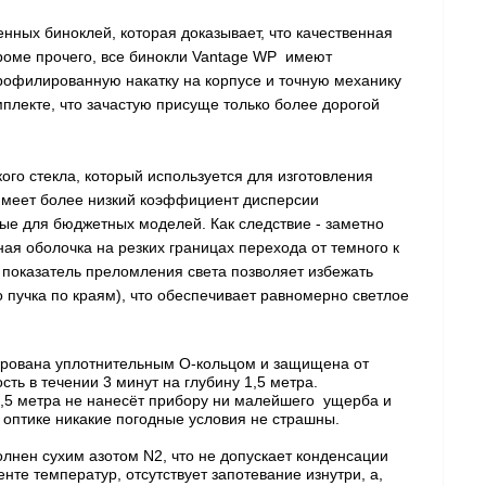
ных биноклей, которая доказывает, что качественная
роме прочего, все бинокли
Vantage WP
имеют
рофилированную накатку на корпусе и точную механику
плекте, что зачастую присуще только более дорогой
ого стекла, который используется для изготовления
 имеет более низкий коэффициент дисперсии
мые для бюджетных моделей. Как следствие - заметно
ая оболочка на резких границах перехода от темного к
 показатель преломления света позволяет избежать
 пучка по краям), что обеспечивает равномерно светлое
зирована уплотнительным О-кольцом и защищена от
ть в течении 3 минут на глубину 1,5 метра.
1,5 метра не нанесёт прибору ни малейшего ущерба и
 оптике никакие погодные условия не страшны.
полнен сухим азотом N2, что не допускает конденсации
нте температур, отсутствует запотевание изнутри, а,