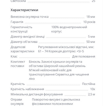
Светосила
25
Характеристики
Винесена окулярна точка
18 мм
Гарантія
10 років
Герметичність
100% водонепроникний
конструкції
корпус
Діаметр вихідної зіниці
5 мм
Діаметр об'єктива
50 мм
Додаткові
Регулювання міжосьової відстані, мм:
характеристики
61 – 74 Корекція діоптрію: +5/-5
Клас
Для полювання
Комплект
Бінокль Захисні кришки окулярів та
поставки
об'єктива Широкий нашийний ремінь
М'який нейлоновий кейс для
транспортування Серветка для чищення
лінз
Кратність
Постійна
Кратність наближення
10х
Мінімальна дистанція фокусування
2,5 м
Оправи
Поворотно-висувні з декількома
окулярів
фіксованими положеннями