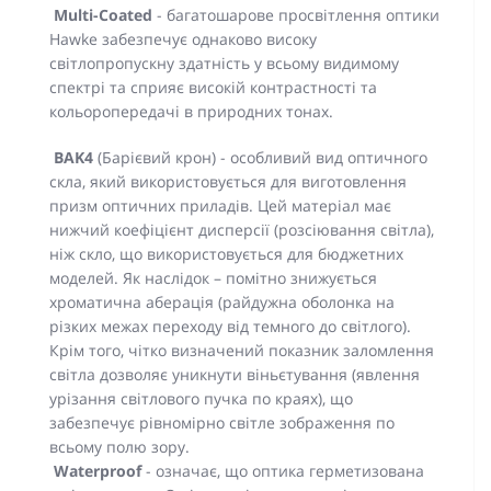
Multi-Coated
- багатошарове просвітлення оптики
Hawke забезпечує однаково високу
світлопропускну здатність у всьому видимому
спектрі та сприяє високій контрастності та
кольоропередачі в природних тонах.
BAK4
(Барієвий крон) - особливий вид оптичного
скла, який використовується для виготовлення
призм оптичних приладів. Цей матеріал має
нижчий коефіцієнт дисперсії (розсіювання світла),
ніж скло, що використовується для бюджетних
моделей. Як наслідок – помітно знижується
хроматична аберація (райдужна оболонка на
різких межах переходу від темного до світлого).
Крім того, чітко визначений показник заломлення
світла дозволяє уникнути віньєтування (явлення
урізання світлового пучка по краях), що
забезпечує рівномірно світле зображення по
всьому полю зору.
Waterproof
- означає, що оптика герметизована