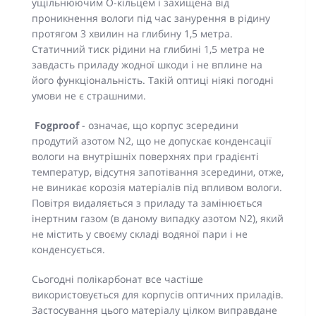
ущільнюючим О-кільцем і захищена від
проникнення вологи під час занурення в рідину
протягом 3 хвилин на глибину 1,5 метра.
Статичний тиск рідини на глибині 1,5 метра не
завдасть приладу жодної шкоди і не вплине на
його функціональність. Такій оптиці ніякі погодні
умови не є страшними.
Fogproof
- означає, що корпус зсередини
продутий азотом N2, що не допускає конденсації
вологи на внутрішніх поверхнях при градієнті
температур, відсутня запотівання зсередини, отже,
не виникає корозія матеріалів під впливом вологи.
Повітря видаляється з приладу та замінюється
інертним газом (в даному випадку азотом N2), який
не містить у своєму складі водяної пари і не
конденсується.
Сьогодні полікарбонат все частіше
використовується для корпусів оптичних приладів.
Застосування цього матеріалу цілком виправдане