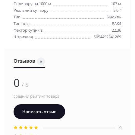
Поле зору на 1000 м
107 м
Реальний кут зору
5.6 °
Тип
Бінокль
Тип скла
BAK4
Фактор сутінків
22.36
Штрихкод
5054492341269
Отзывов
0
0
/ 5
средний рейтинг товара
Написать отзыв
0