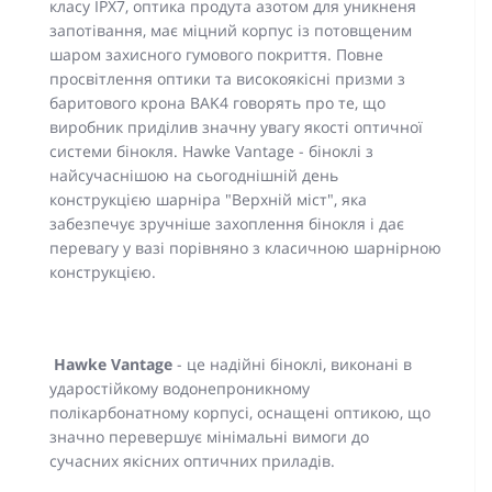
класу IPX7, оптика продута азотом для уникненя
запотівання, має міцний корпус із потовщеним
шаром захисного гумового покриття. Повне
просвітлення оптики та високоякісні призми з
баритового крона BAK4 говорять про те, що
виробник приділив значну увагу якості оптичної
системи бінокля. Hawke Vantage - біноклі з
найсучаснішою на сьогоднішній день
конструкцією шарніра "Верхній міст", яка
забезпечує зручніше захоплення бінокля і дає
перевагу у вазі порівняно з класичною шарнірною
конструкцією.
Hawke Vantage
- це надійні біноклі, виконані в
ударостійкому водонепроникному
полікарбонатному корпусі, оснащені оптикою, що
значно перевершує мінімальні вимоги до
сучасних якісних оптичних приладів.