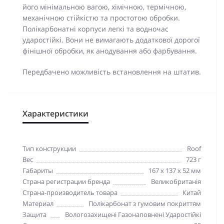
його мінімальною вагою, хімічною, термічною,
механічною стійкістю та простотою обробки.
Полікарбонатні корпуси легкі та водночас
ударостійкі. Вони не вимагають додаткової дорогої
фінішної обробки, як анодування або фарбування.
Передбачено можливість встановлення на штатив.
Характеристики
Тип конструкции
Roof
Вес
723 г
Габариты
167 x 137 x 52 мм
Страна регистрации бренда
Великобританія
Страна-производитель товара
Китай
Материал
Полікарбонат з гумовим покриттям
Защита
Вологозахищені Газонаповнені Ударостійкі