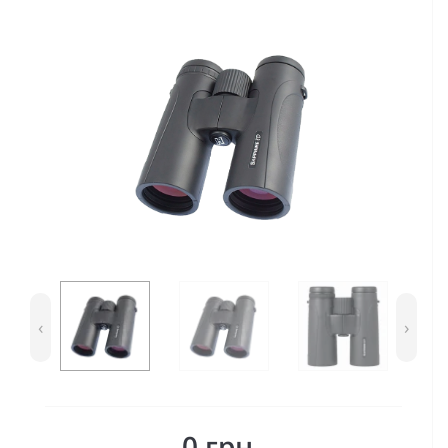
‹
›
0 грн