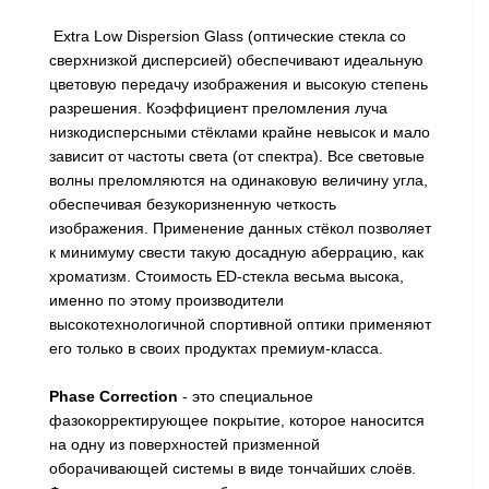
Extra Low Dispersion Glass (оптические стекла со
сверхнизкой дисперсией) обеспечивают идеальную
цветовую передачу изображения и высокую степень
разрешения. Коэффициент преломления луча
низкодисперсными стёклами крайне невысок и мало
зависит от частоты света (от спектра). Все световые
волны преломляются на одинаковую величину угла,
обеспечивая безукоризненную четкость
изображения. Применение данных стёкол позволяет
к минимуму свести такую досадную аберрацию, как
хроматизм. Стоимость ED-стекла весьма высока,
именно по этому производители
высокотехнологичной спортивной оптики применяют
его только в своих продуктах премиум-класса.
Phase Correction
- это специальное
фазокорректирующее покрытие, которое наносится
на одну из поверхностей призменной
оборачивающей системы в виде тончайших слоёв.