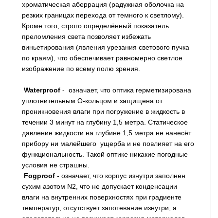
хроматическая аберрация (радужная оболочка на
резких границах перехода от темного к светлому).
Кроме того, строго определённый показатель
преломления света позволяет избежать
виньетирования (явления урезания светового пучка
по краям), что обеспечивает равномерно светлое
изображение по всему полю зрения.
Waterproof
- означает, что оптика герметизирована
уплотнительным О-кольцом и защищена от
проникновения влаги при погружение в жидкость в
течении 3 минут на глубину 1,5 метра. Статическое
давление жидкости на глубине 1,5 метра не нанесёт
прибору ни малейшего ущерба и не повлияет на его
функциональность. Такой оптике никакие погодные
условия не страшны.
Fogproof
- означает, что корпус изнутри заполнен
сухим азотом N2, что не допускает конденсации
влаги на внутренних поверхностях при градиенте
температур, отсутствует запотевание изнутри, а