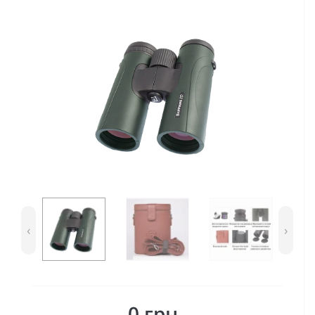
‹
›
0 грн