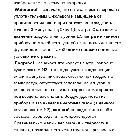
изображение по всему полю зрения.
Waterproof
- означает, что оптика герметизирована
уплотнительным О-кольцом и защищена от
проникновения влаги при погружение в жидкость в
течении 3 минут на глубину 1,5 метра. Статическое
давление жидкости на глубине 1,5 метра не нанесёт
прибору ни малейшего ущерба и не повлияет на его
функциональность. Такой оптике никакие погодные
условия не страшны.
Fogproof
- означает, что корпус изнутри заполнен
сухим азотом N2, что не допускает конденсации
влаги на внутренних поверхностях при градиенте
температур, отсутствует запотевание изнутри, а
следовательно не возникает коррозия материалов
под воздействием влаги. Воздух удаляется из
прибора и заменяется инертным газом (в данном
случае азотом N2), который не содержит в своём
составе паров воды и не конденсируется.
Сравнительно малый вес магния и твёрдость в
сплавах, позволяет его используется в различных