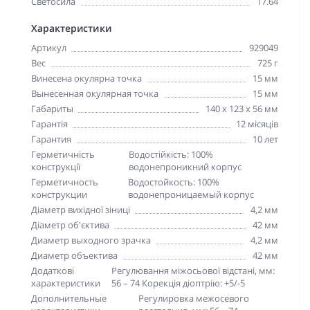
Светосила
17.64
Характеристики
Артикул
929049
Вес
725 г
Винесена окулярна точка
15 мм
Вынесенная окулярная точка
15 мм
Габариты
140 х 123 х 56 мм
Гарантія
12 місяців
Гарантия
10 лет
Герметичність
Водостійкість: 100%
конструкції
водонепроникний корпус
Герметичность
Водостойкость: 100%
конструкции
водонепроницаемый корпус
Діаметр вихідної зіниці
4,2 мм
Діаметр об'єктива
42 мм
Диаметр выходного зрачка
4,2 мм
Диаметр объектива
42 мм
Додаткові
Регулювання міжосьової відстані, мм:
характеристики
56 – 74 Корекція діоптрію: +5/-5
Дополнительные
Регулировка межосевого