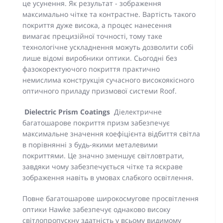
це усунення. Як результат - зображення
максимально чітке та контрастне. Вартість такого
покриття дуже висока, а процес нанесення
вимагає прецизійної точності, тому таке
технологічне ускладнення можуть дозволити собі
лише відомі виробники оптики. Сьогодні без
фазокоректуючого покриття практично
немислима конструкція сучасного високоякісного
оптичного приладу призмової системи Roof.
Dielectric Prism Coatings
Діелектричне
багатошарове покриття призм забезпечує
максимальне значення коефіцієнта відбиття світла
в порівнянні з будь-якими металевими
покриттями. Це значно зменшує світловтрати,
завдяки чому забезпечується чітке та яскраве
зображення навіть в умовах слабкого освітлення.
Повне багатошарове широкосмугове просвітлення
оптики Hawke забезпечує однаково високу
світлопропускну здатність у всьому видимому