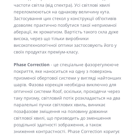
частоти світла (від спектра). Усі світлові хвилі
переломлюються на однакову величину кута.
Застосування цих стекол у конструкції об'єктивів
дозволяє практично позбутися такої неприємної
аберації, як хроматизм. Вартість такого скла дуже
висока, через що тільки виробники
високотехнологічної оптики застосовують його у
своїх продуктах преміум-класу.
Phase Correction
- це спеціальне фазорегулююче
покриття, яке наноситься на одну з поверхонь
призменої обертової системи у вигляді найтонших
шарів. Фазова корекція необхідна виключно для
оптичної системи Roof, оскільки, проходячи через
таку призму, світловий потік розкладається на два
паралельні пучки світлових хвиль, виникає
позафазове зміщення на половину довжини
світлової хвилі, що призводить до зменшення
роздільної здатності зображення, а також
зниження контрастності. Phase Correction коригує