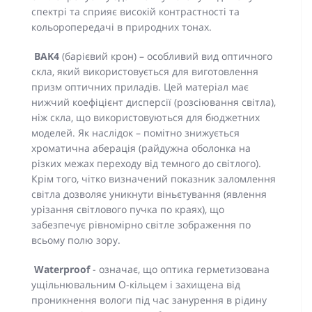
спектрі та сприяє високій контрастності та
кольоропередачі в природних тонах.
BAK4
(барієвий крон) – особливий вид оптичного
скла, який використовується для виготовлення
призм оптичних приладів. Цей матеріал має
нижчий коефіцієнт дисперсії (розсіювання світла),
ніж скла, що використовуються для бюджетних
моделей. Як наслідок – помітно знижується
хроматична аберація (райдужна оболонка на
різких межах переходу від темного до світлого).
Крім того, чітко визначений показник заломлення
світла дозволяє уникнути віньєтування (явлення
урізання світлового пучка по краях), що
забезпечує рівномірно світле зображення по
всьому полю зору.
Waterproof
- означає, що оптика герметизована
ущільнювальним О-кільцем і захищена від
проникнення вологи під час занурення в рідину