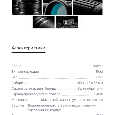
Характеристики
Бренд
Hawke
Тип конструкции
Roof
Вес
725 г
Габариты
140 х 123 х 56 мм
Страна регистрации бренда
Великобританія
Страна-производитель товара
Китай
Материал
Магнієвий сплав з гумовим покриттям
Защита
Водонепроникність Захист від запотівання
Удароміцний корпус