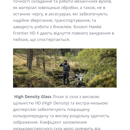
точності складання та роботи механічних вузлів,
як матеріал зовнішньої обробки, а також, не в
останню чергу, в аксесуарах, які забезпечують
надійне зберігання, транспортування, та
швидкість роботи з біноклем. Біноклі Hawke
Frontier НD X дають відчуття повного занурення в
пейзаж, що спостерігається.
High Density Glass
Лінзи зі скла з високою
щільністю HD (High Density) та екстра-низькою
дисперсією забезпечують покращену
кольоропередачу та високу роздільну здатність
зображення. Коефіцієнт заломлення
низькодисперсного скла мало залежить від