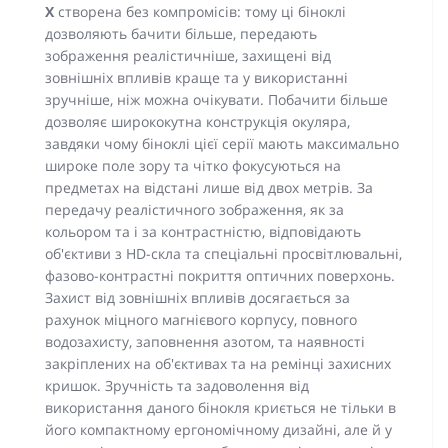
X
створена без компромісів: тому ці біноклі
дозволяють бачити більше, передають
зображення реалістичніше, захищені від
зовнішніх впливів краще та у використанні
зручніше, ніж можна очікувати. Побачити більше
дозволяє ширококутна конструкція окуляра,
завдяки чому біноклі цієї серії мають максимально
широке поле зору та чітко фокусуються на
предметах на відстані лише від двох метрів. За
передачу реалістичного зображення, як за
кольором та і за контрастністю, відповідають
об'єктиви з НD-скла та спеціальні просвітлювальні,
фазово-контрастні покриття оптичних поверхонь.
Захист від зовнішніх впливів досягається за
рахунок міцного магнієвого корпусу, повного
водозахисту, заповнення азотом, та наявності
закріплених на об'єктивах та на ремінці захисних
кришок. Зручність та задоволення від
використання даного бінокля криється не тільки в
його компактному ергономічному дизайні, але й у