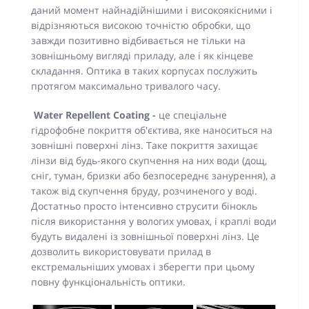
даний момент найнадійнішими і високоякісними і
відрізняються високою точністю обробки, що
завжди позитивно відбивається не тільки на
зовнішньому вигляді приладу, але і як кінцеве
складання. Оптика в таких корпусах послужить
протягом максимально тривалого часу.
Water Repellent
Coating -
це спеціальне
гідрофобне покриття об'єктива, яке наноситься на
зовнішні поверхні лінз. Таке покриття захищає
лінзи від будь-якого скупчення на них води (дощ,
сніг, туман, бризки або безпосереднє занурення), а
також від скупчення бруду, розчиненого у воді.
Достатньо просто інтенсивно струсити бінокль
після використання у вологих умовах, і краплі води
будуть видалені із зовнішньої поверхні лінз. Це
дозволить використовувати прилад в
екстремальніших умовах і зберегти при цьому
повну функціональність оптики.