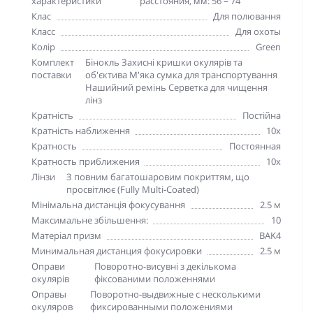
характеристики
расстояния, мм: 56 – 74
Клас
Для полювання
Класс
Для охоты
Колір
Green
Комплект
Бінокль Захисні кришки окулярів та
поставки
об'єктива М'яка сумка для транспортування
Нашийний ремінь Серветка для чищення
лінз
Кратність
Постійна
Кратність наближення
10х
Кратность
Постоянная
Кратность приближения
10х
Лінзи
З повним багатошаровим покриттям, що
просвітлює (Fully Multi-Coated)
Мінімальна дистанція фокусування
2.5 м
Максимальне збільшення:
10
Матеріал призм
BAK4
Минимальная дистанция фокусировки
2.5 м
Оправи
Поворотно-висувні з декількома
окулярів
фіксованими положеннями
Оправы
Поворотно-выдвижные с несколькими
окуляров
фиксированными положениями