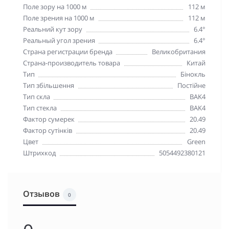
Поле зору на 1000 м
112 м
Поле зрения на 1000 м
112 м
Реальний кут зору
6.4°
Реальный угол зрения
6.4°
Страна регистрации бренда
Великобритания
Страна-производитель товара
Китай
Тип
Бінокль
Тип збільшення
Постійне
Тип скла
BAK4
Тип стекла
BAK4
Фактор сумерек
20.49
Фактор сутінків
20.49
Цвет
Green
Штрихкод
5054492380121
Отзывов
0