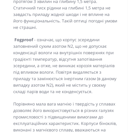
протягом 3 хвилин на глибину 1,5 метра.
Статичний тиск рідини на глибині 1,5 метра не
завдасть приладу жодної шкоди і не вплине на
його функціональність. Такій оптиці погодні умови
не страшні.
Fogproof
- означає, що корпус зсередини
заповнений сухим азотом N2, що не допускає
конденсації вологи на внутрішніх поверхнях при
градієнті температур, відсутня запотівання
зсередини, а отже, не виникає корозія матеріалів
під впливом вологи. Повітря видаляється з
приладу та замінюється інертним газом (в даному
випадку азотом N2), який не містить у своєму
складі парів води та не конденсується.
Порівняно мала вага магнію і твердість у сплавах
дозволяє його використовується в різних галузях
промисловості з підвищеними вимогами до
експлуатаційних характеристик. Корпуси біноклів,
виконані з магнієвого сплаву, вважаються на