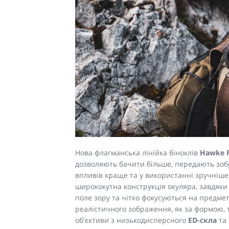
Нова флагманська лінійка біноклів
Hawke F
дозволяють бачити більше, передають зоб
впливів краще та у використанні зручніше
ширококутна конструкція окуляра, завдяки
поле зору та чітко фокусуються на предмет
реалістичного зображення, як за формою, т
об'єктиви з низькодисперсного
ED-скла
та 