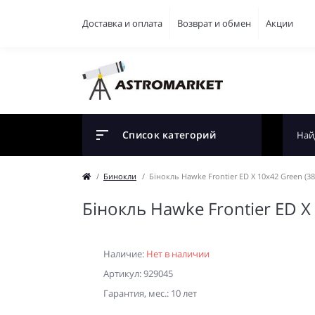
Доставка и оплата
Возврат и обмен
Акции
Список категорий
Бинокли
Бінокль Hawke Frontier ED X 10x42 Green (38
Бінокль Hawke Frontier ED X
Наличие:
Нет в наличии
Артикул: 929045
Гарантия, мес.: 10 лет