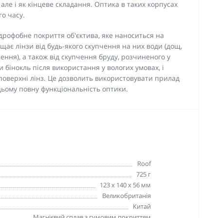
але і як кінцеве складання. Оптика в таких корпусах
о часу.
ідрофобне покриття об'єктива, яке наноситься на
ищає лінзи від будь-якого скупчення на них води (дощ,
ення), а також від скупчення бруду, розчиненого у
и бінокль після використання у вологих умовах, і
 поверхні лінз. Це дозволить використовувати прилад
цьому повну функціональність оптики.
Roof
725 г
123 х 140 х 56 мм
Великобританія
Китай
Магнієвий сплав з гумовим покриттям