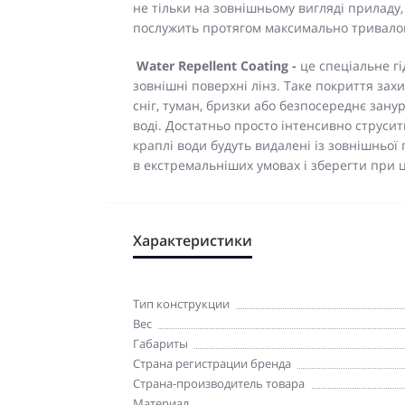
не тільки на зовнішньому вигляді приладу, 
послужить протягом максимально тривалог
Water Repellent
Coating -
це спеціальне г
зовнішні поверхні лінз. Таке покриття зах
сніг, туман, бризки або безпосереднє занур
воді. Достатньо просто інтенсивно струсит
краплі води будуть видалені із зовнішньої
в екстремальніших умовах і зберегти при 
Характеристики
Тип конструкции
Вес
Габариты
Страна регистрации бренда
Страна-производитель товара
Материал