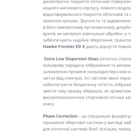
діелектричні покриття оптичних поверхонь.
міцного магнієвого корпусу, повного водоз
відштовхувального покриття об'єктивів та 
захисних кришок. Зручність та задоволення
в його компактному ергономічному дизайні
вузлів, як матеріал зовнішньої обробки, а т
забезпечують надійне зберігання, транспор
Hawke Frontier ED X
дають відчуття повног
Extra Low Dispersion Glass
(оптичні стекл
кольорову передачу зображення та високий 
заломлення променя низькодисперсним скл
світла (від спектра). Усі світлові хвилі п
забезпечуючи бездоганну чіткість зображе
звести таку прикру аберацію, як хроматизм
високотехнологічної спортивної оптики за
класу.
Phase Correction
- це спеціальне фазорег
призменої обертової системи у вигляді на
для оптичної системи Roof, оскільки, прохо