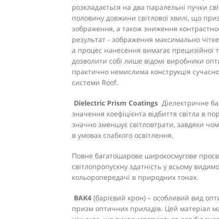
розкладається на два паралельні пучки св
половину довжини світлової хвилі, що при
зображення, а також зниження контрастност
результат - зображення максимально чітке 
а процес нанесення вимагає прецизійної т
дозволити собі лише відомі виробники опт
практично немислима конструкція сучасно
системи Roof.
Dielectric Prism Coatings
Діелектричне б
значення коефіцієнта відбиття світла в п
значно зменшує світловтрати, завдяки чом
в умовах слабкого освітлення.
Повне багатошарове широкосмугове просві
світлопропускну здатність у всьому видимо
кольоропередачі в природних тонах.
BAK4
(барієвий крон) – особливий вид опт
призм оптичних приладів. Цей матеріал має