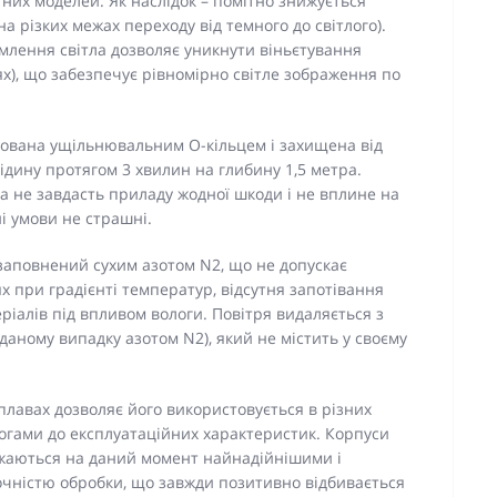
них моделей. Як наслідок – помітно знижується
 різких межах переходу від темного до світлого).
омлення світла дозволяє уникнути віньєтування
ях), що забезпечує рівномірно світле зображення по
зована ущільнювальним О-кільцем і захищена від
ідину протягом 3 хвилин на глибину 1,5 метра.
ра не завдасть приладу жодної шкоди і не вплине на
ні умови не страшні.
заповнений сухим азотом N2, що не допускає
х при градієнті температур, відсутня запотівання
еріалів під впливом вологи. Повітря видаляється з
даному випадку азотом N2), який не містить у своєму
сплавах дозволяє його використовується в різних
огами до експлуатаційних характеристик. Корпуси
важаються на даний момент найнадійнішими і
очністю обробки, що завжди позитивно відбивається