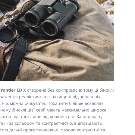
rontier ED X
створена без компромісів: тому ці біноклі
раження реалістичніше, захищені від зовнішніх
, ніж можна очікувати. Побачити більше дозволяє
 чому біноклі цієї серії мають максимально широке
ах на відстані лише від двох метрів. За передачу
ак і за кольором та контрастністю, відповідають
спеціальні просвітлювальні, фазово-контрастні та