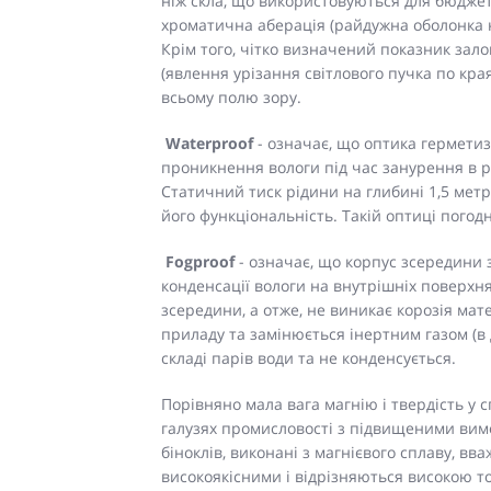
ніж скла, що використовуються для бюджет
хроматична аберація (райдужна оболонка на
Крім того, чітко визначений показник зал
(явлення урізання світлового пучка по кра
всьому полю зору.
Waterproof
- означає, що оптика гермети
проникнення вологи під час занурення в р
Статичний тиск рідини на глибині 1,5 мет
його функціональність. Такій оптиці погод
Fogproof
- означає, що корпус зсередини 
конденсації вологи на внутрішніх поверхня
зсередини, а отже, не виникає корозія мат
приладу та замінюється інертним газом (в 
складі парів води та не конденсується.
Порівняно мала вага магнію і твердість у 
галузях промисловості з підвищеними вим
біноклів, виконані з магнієвого сплаву, в
високоякісними і відрізняються високою т