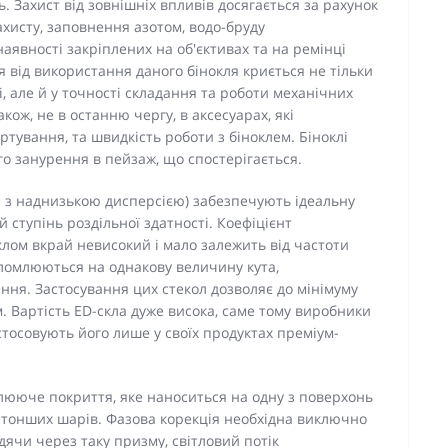
 Захист від зовнішніх впливів досягається за рахунок
ахисту, заповнення азотом, водо-бруду
наявності закріплених на об'єктивах та на ремінці
 від використання даного бінокля криється не тільки
, але й у точності складання та роботи механічних
акож, не в останню чергу, в аксесуарах, які
тування, та швидкість роботи з біноклем. Біноклі
о занурення в пейзаж, що спостерігається.
а з наднизькою дисперсією) забезпечують ідеальну
ступінь роздільної здатності. Коефіцієнт
ом вкрай невисокий і мало залежить від частоти
ереломлюються на однакову величину кута,
ння. Застосування цих стекол дозволяє до мінімуму
. Вартість ED-скла дуже висока, саме тому виробники
стосовують його лише у своїх продуктах преміум-
улююче покриття, яке наноситься на одну з поверхонь
йтонших шарів. Фазова корекція необхідна виключно
дячи через таку призму, світловий потік