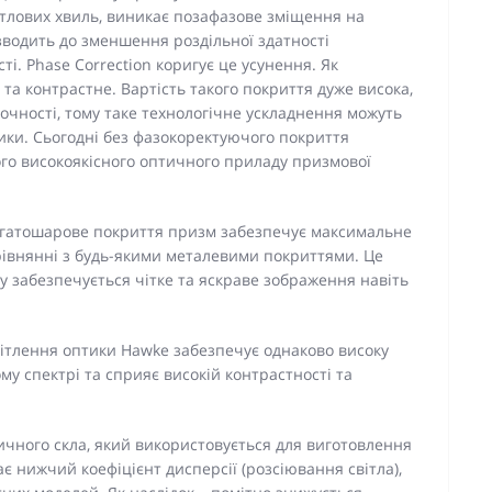
ітлових хвиль, виникає позафазове зміщення на
зводить до зменшення роздільної здатності
і. Phase Correction коригує це усунення. Як
та контрастне. Вартість такого покриття дуже висока,
очності, тому таке технологічне ускладнення можуть
ики. Сьогодні без фазокоректуючого покриття
го високоякісного оптичного приладу призмової
агатошарове покриття призм забезпечує максимальне
орівнянні з будь-якими металевими покриттями. Це
у забезпечується чітке та яскраве зображення навіть
тлення оптики Hawke забезпечує однаково високу
му спектрі та сприяє високій контрастності та
ичного скла, який використовується для виготовлення
 нижчий коефіцієнт дисперсії (розсіювання світла),