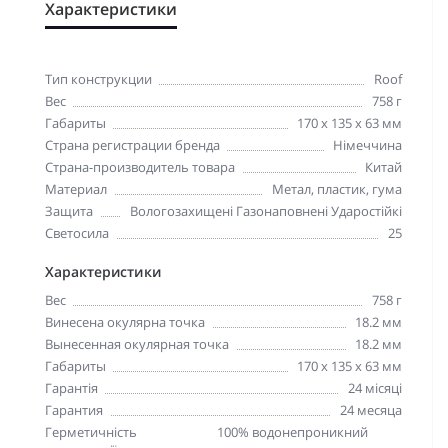
Характеристики
Тип конструкции
Roof
Вес
758 г
Габариты
170 х 135 х 63 мм
Страна регистрации бренда
Німеччина
Страна-производитель товара
Китай
Материал
Метал, пластик, гума
Защита
Вологозахищені Газонаповнені Ударостійкі
Светосила
25
Характеристики
Вес
758 г
Винесена окулярна точка
18.2 мм
Вынесенная окулярная точка
18.2 мм
Габариты
170 х 135 х 63 мм
Гарантія
24 місяці
Гарантия
24 месяца
Герметичність
100% водонепроникний