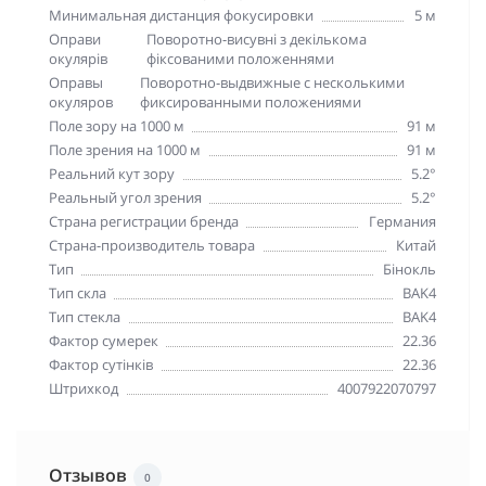
Минимальная дистанция фокусировки
5 м
Оправи
Поворотно-висувні з декількома
окулярів
фіксованими положеннями
Оправы
Поворотно-выдвижные с несколькими
окуляров
фиксированными положениями
Поле зору на 1000 м
91 м
Поле зрения на 1000 м
91 м
Реальний кут зору
5.2°
Реальный угол зрения
5.2°
Страна регистрации бренда
Германия
Страна-производитель товара
Китай
Тип
Бінокль
Тип скла
BAK4
Тип стекла
BAK4
Фактор сумерек
22.36
Фактор сутінків
22.36
Штрихкод
4007922070797
Отзывов
0