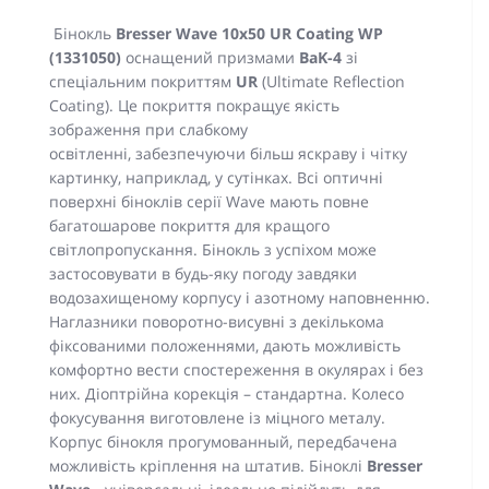
Бінокль
Bresser Wave 10x50 UR Coating WP
(1331050)
оснащений призмами
BaK-4
зі
спеціальним покриттям
UR
(Ultimate Reflection
Coating). Це покриття покращує якість
зображення при слабкому
освітленні, забезпечуючи більш яскраву і чітку
картинку, наприклад, у сутінках. Всі оптичні
поверхні біноклів серії Wave мають повне
багатошарове покриття для кращого
світлопропускання. Бінокль з успіхом може
застосовувати в будь-яку погоду завдяки
водозахищеному корпусу і азотному наповненню.
Наглазники поворотно-висувні з декількома
фіксованими положеннями, дають можливість
комфортно вести спостереження в окулярах і без
них. Діоптрійна корекція – стандартна. Колесо
фокусування виготовлене із міцного металу.
Корпус бінокля прогумованный, передбачена
можливість кріплення на штатив. Біноклі
Bresser