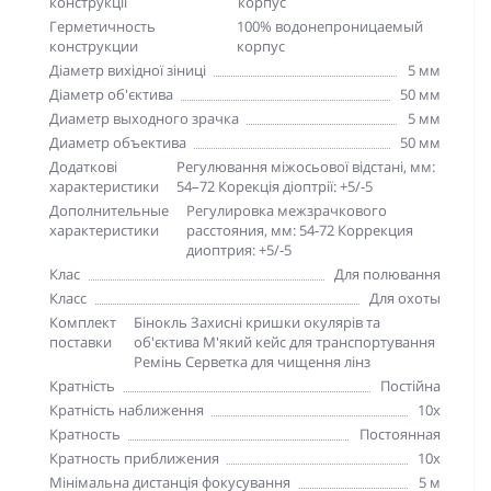
конструкції
корпус
Герметичность
100% водонепроницаемый
конструкции
корпус
Діаметр вихідної зіниці
5 мм
Діаметр об'єктива
50 мм
Диаметр выходного зрачка
5 мм
Диаметр объектива
50 мм
Додаткові
Регулювання міжосьової відстані, мм:
характеристики
54–72 Корекція діоптрії: +5/-5
Дополнительные
Регулировка межзрачкового
характеристики
расстояния, мм: 54-72 Коррекция
диоптрия: +5/-5
Клас
Для полювання
Класс
Для охоты
Комплект
Бінокль Захисні кришки окулярів та
поставки
об'єктива М'який кейс для транспортування
Ремінь Серветка для чищення лінз
Кратність
Постійна
Кратність наближення
10х
Кратность
Постоянная
Кратность приближения
10х
Мінімальна дистанція фокусування
5 м