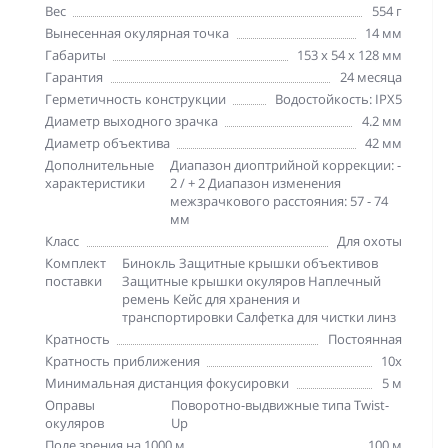
Вес
554 г
Вынесенная окулярная точка
14 мм
Габариты
153 x 54 x 128 мм
Гарантия
24 месяца
Герметичность конструкции
Водостойкость: IPX5
Диаметр выходного зрачка
4.2 мм
Диаметр объектива
42 мм
Дополнительные
Диапазон диоптрийной коррекции: -
характеристики
2 / + 2 Диапазон изменения
межзрачкового расстояния: 57 - 74
мм
Класс
Для охоты
Комплект
Бинокль Защитные крышки объективов
поставки
Защитные крышки окуляров Наплечный
ремень Кейс для хранения и
транспортировки Салфетка для чистки линз
Кратность
Постоянная
Кратность приближения
10х
Минимальная дистанция фокусировки
5 м
Оправы
Поворотно-выдвижные типа Twist-
окуляров
Up
Поле зрения на 1000 м
100 м