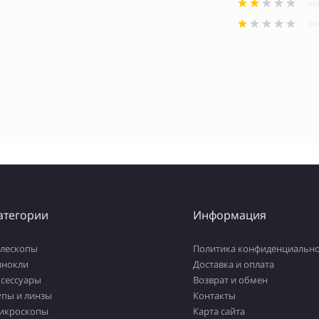
атегории
Информация
елескопы
Политика конфиденциально
инокли
Доставка и оплата
ксессуары
Возврат и обмен
упы и линзы
Контакты
икроскопы
Карта сайта