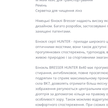
Ремінь
Серветка для чищення лінз
Німецькі біноклі Bresser надають високу я
дизайном. Багато розробок, застосовувані 
захищені патентами.
Біноклі серії HUNTER - прилади широкого 
оптичними якостями, вони також доступні з
прогулянкових спостережень, турпоходів, в
живою природою і за спортивними змаган
Бінокль BRESSER HUNTER 8x40 має прогумов
стирання, антибликовое, повне просвтлююч
подряпин та сприяє максимальному проникн
скла BK7, дозволять отримати більш якісну 
зображення регулюється центральним коле
діоптрія за допомогою кільця на правому о
особливості зору. Також можливо відрегул
комфортного спостереження. При схожих о