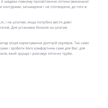
у. А завдяки повному просвітленню оптики (виконаної
ми контурами, затьмарене і не спотворене, до того ж
і, і на штативі, якщо потрібно вести довгі
атив. Для установки бінокля на штатив
годі опція коректування діоптрій окулярів. Так само
рами і зробити його комфортним саме для Вас: для
кля, який зрушує і розсовує оптичні труби.