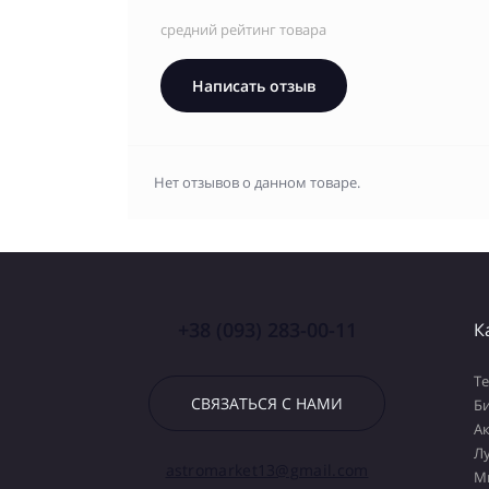
средний рейтинг товара
Написать отзыв
Нет отзывов о данном товаре.
+38 (093) 283-00-11
К
Т
СВЯЗАТЬСЯ С НАМИ
Б
А
Л
astromarket13@gmail.com
М