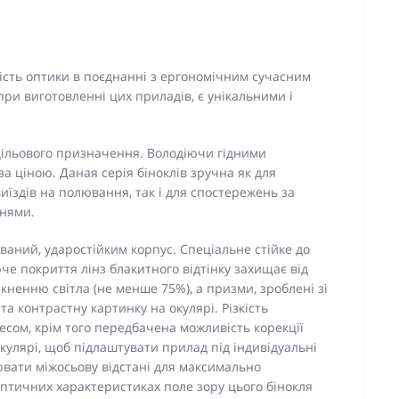
кість оптики в поєднанні з ергономічним сучасним
при виготовленні цих приладів, є унікальними і
цільового призначення. Володіючи гідними
а ціною. Даная серія біноклів зручна як для
иїздів на полювання, так і для спостережень за
нями.
аний, ударостійким корпус. Спеціальне стійке до
е покриття лінз блакитного відтінку захищає від
енню світла (не менше 75%), а призми, зроблені зі
та контрастну картинку на окулярі. Різкість
сом, крім того передбачена можливість корекції
кулярі, щоб підлаштувати прилад під індивідуальні
ювати міжосьову відстані для максимально
птичних характеристиках поле зору цього бінокля