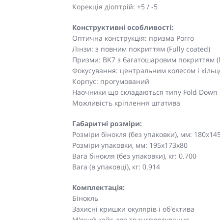
Корекція діоптрій: +5 / -5
Конструктивні особливості:
Оптична конструкція: призма Porro
Лінзи: з повним покриттям (Fully coated)
Призми: BK7 з багатошаровим покриттям (M
Фокусування: центральним колесом і кільц
Корпус: прогумований
Наочники що складаються типу Fold Down
Можливість кріплення штатива
Габаритні розміри:
Розміри бінокля (без упаковки), мм: 180x14
Розміри упаковки, мм: 195х173х80
Вага бінокля (без упаковки), кг: 0.700
Вага (в упаковці), кг: 0.914
Комплектація:
Бінокль
Захисні кришки окулярів і об'єктива
М'який кейс для транспортування