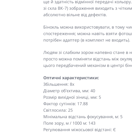
ще й здатність відмінної передачі кольор
зі скла ВК-7) зображення виходить з чітки
абсолютно вільне від дефектів.
Бінокль можна використовувати, в тому числ
спостереження; можна навіть взяти фотошт
потрібен адаптер (в комплект не входить).
Людям зі слабким зором напевно стане в на
просто можна поміняти відстань між окуля
цього передбачений механізм в центрі біно
Оптичні характеристики:
Збільшення: 8x
Діаметр об'єктива, мм: 40
Розмір вихідної зіниці, мм: 5
Фактор сутінків: 17.88
Світлосила: 25
Мінімальна відстань фокусування, м: 5
Поле зору, м / 1000 м: 143
Регулювання міжосьової відстані: Є