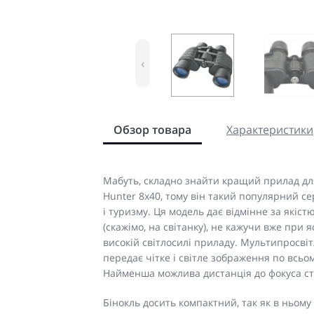
‹
Обзор товара
Характеристики
Мабуть, складно знайти кращий прилад для
Hunter 8x40, тому він такий популярний с
і туризму. Ця модель дає відмінне за якіс
(скажімо, на світанку), не кажучи вже при я
високій світлосилі приладу. Мультипросві
передає чітке і світле зображення по всьом
Найменша можлива дистанція до фокуса ст
Бінокль досить компактний, так як в ньом