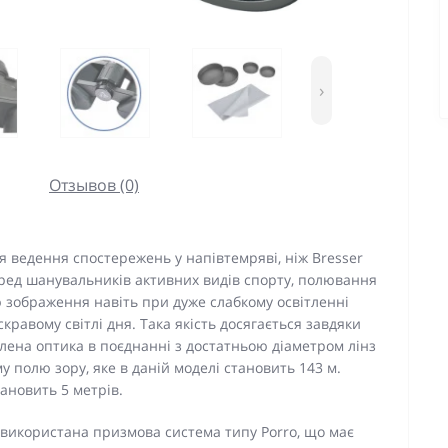
›
Отзывов (0)
 ведення спостережень у напівтемряві, ніж Bresser
еред шанувальників активних видів спорту, полювання
тю зображення навіть при дуже слабкому освітленні
скравому світлі дня. Така якість досягається завдяки
тлена оптика в поєднанні з достатньою діаметром лінз
у полю зору, яке в даній моделі становить 143 м.
ановить 5 метрів.
у використана призмова система типу Porro, що має