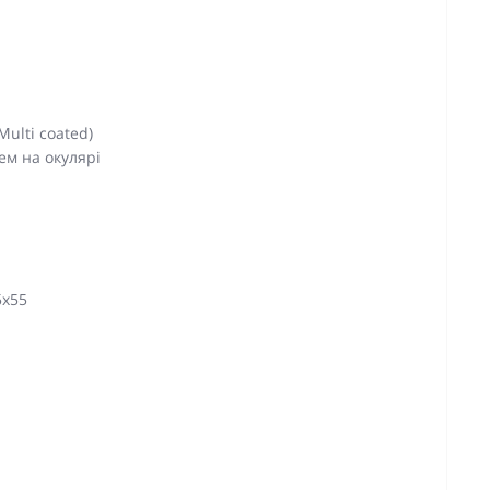
ulti coated)
ем на окулярі
5x55