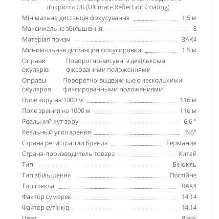
покриття UR (Ultimate Reflection Coating)
Мінімальна дистанція фокусування
1,5 м
Максимальне збільшення:
8
Матеріал призм
BAK4
Минимальная дистанция фокусировки
1.5 м
Оправи
Поворотно-висувні з декількома
окулярів
фіксованими положеннями
Оправы
Поворотно-выдвижные с несколькими
окуляров
фиксированными положениями
Поле зору на 1000 м
116 м
Поле зрения на 1000 м
116 м
Реальний кут зору
6,6 °
Реальный угол зрения
6.6°
Страна регистрации бренда
Германия
Страна-производитель товара
Китай
Тип
Бінокль
Тип збільшення
Постійне
Тип стекла
BAK4
Фактор сумерек
14,14
Фактор сутінків
14.14
Цвет
Black