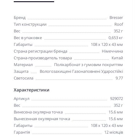
Бренд
Bresser
Тип конструкции
Roof
Вес
352 г
Вес в упаковке
0,653 кг
Габариты
108 х 120 х 43 мм
Страна регистрации бренда
Німеччина
Страна-производитель товара
Китай
Материал
Полікарбонат з гумовим покриттям
Защита
Вологозахищені Газонаповнені Ударостійкі
Светосила
9.77
Характеристики
Артикул
929072
Вес
352 г
Винесена окулярна точка
15.6 мм
Вынесенная окулярная точка
15.6 мм
Габариты
108 х 120 х 43 мм
Гарантія
12 місяців