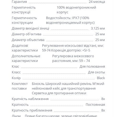
Гарантия
24 месяца
Герметичність
100% водонепроникний
конструкції
корпус
Герметичность
Водостойкость: IPX7 (100%
конструкции
водонепроницаемый корпус)
Діаметр вихідної зіниці
3.125 мм
Діаметр об'єктива
25 мм
Диаметр объектива
25 мм
Додаткові
Регулювання міжосьової відстані, мм:
характеристики
59-74 Корекція діоптрію: +5/-5
Дополнительные
Регулировка межосевого
характеристики
расстояния, мм: 59 – 74
Клас
Для полювання
Класс
Для охоты
Колір
Black
Комплект
Бінокль Широкий нашийний ремінь М'який
поставки
нейлоновий кейс для транспортування
Серветка для протирання оптики
Кратність наближення
8х
Кратность
Постоянная
Кратность приближения
8х
Лінзи
Повне багатошарове, зелене світловідбивне