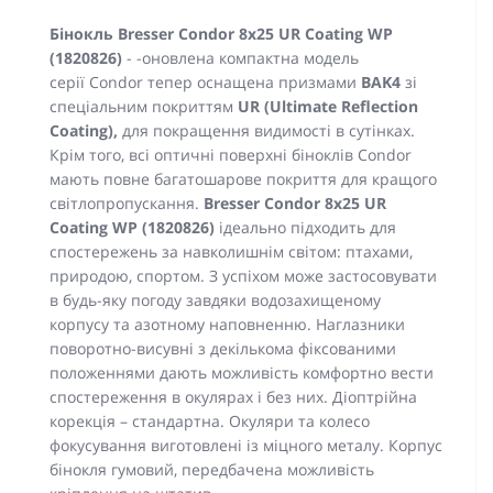
Бінокль Bresser Condor 8x25 UR Coating WP
(1820826)
- -оновлена компактна модель
серії Condor тепер оснащена призмами
BАK4
зі
спеціальним покриттям
UR (Ultimate Reflection
Coating),
для покращення видимості в сутінках.
Крім того, всі оптичні поверхні біноклів Condor
мають повне багатошарове покриття для кращого
світлопропускання.
Bresser Condor 8x25 UR
Coating WP (1820826)
ідеально підходить для
спостережень за навколишнім світом: птахами,
природою, спортом. З успіхом може застосовувати
в будь-яку погоду завдяки водозахищеному
корпусу та азотному наповненню. Наглазники
поворотно-висувні з декількома фіксованими
положеннями дають можливість комфортно вести
спостереження в окулярах і без них. Діоптрійна
корекція – стандартна. Окуляри та колесо
фокусування виготовлені із міцного металу. Корпус
бінокля гумовий, передбачена можливість