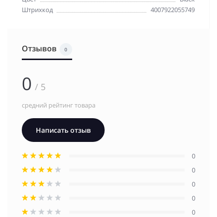
Штрихкод
4007922055749
Отзывов
0
0
/ 5
средний рейтинг товара
Написать отзыв
0
0
0
0
0