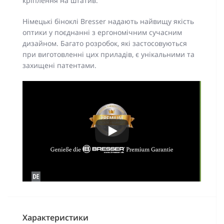
кріплення на штатив.
Німецькі біноклі Bresser надають найвищу якість
оптики у поєднанні з ергономічним сучасним
дизайном. Багато розробок, які застосовуються
при виготовленні цих приладів, є унікальними та
захищені патентами.
Характеристики