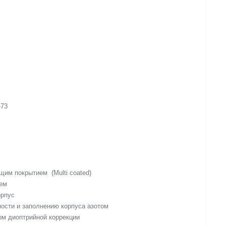
-73
им покрытием (Multi coated)
ем
орпус
ности и заполнению корпуса азотом
ом диоптрийной коррекции