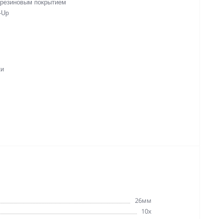
 резиновым покрытием
-Up
ки
26мм
10x