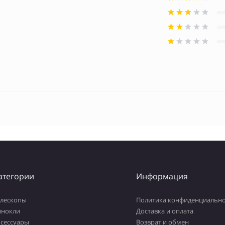
атегории
Информация
елескопы
Политика конфиденциально
инокли
Доставка и оплата
ксессуары
Возврат и обмен