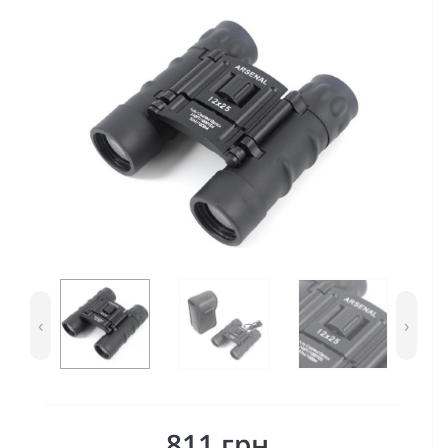
‹
›
811 грн