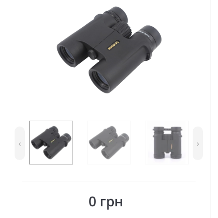
‹
›
0 грн