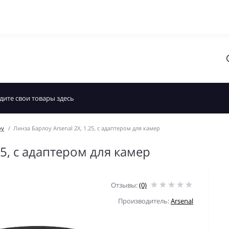
оу
Линза Барлоу Arsenal 2X, 1.25, с адаптером для камер
25, с адаптером для камер
Отзывы:
(0)
Производитель:
Arsenal