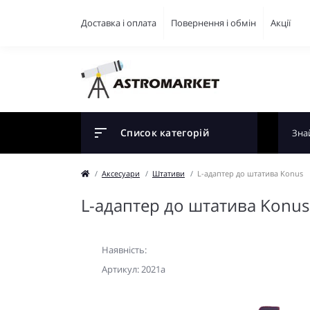
Доставка і оплата
Повернення і обмін
Акції
Список категорій
Аксесуари
Штативи
L-адаптер до штатива Konus
L-адаптер до штатива Konus
Наявність:
Артикул: 2021a