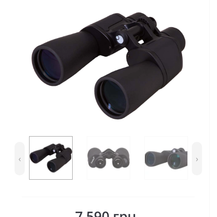
‹
›
7 590 грн