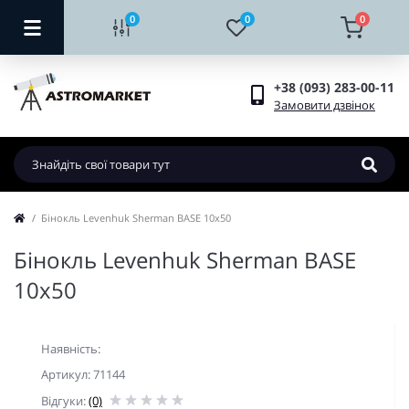
0
0
0
+38 (093) 283-00-11
Замовити дзвінок
Бінокль Levenhuk Sherman BASE 10x50
Бінокль Levenhuk Sherman BASE
10x50
Наявність:
Артикул: 71144
Відгуки:
(0)