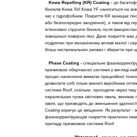
Kowa
Repelling
(KR)
Coating -
це багатофу
біноклів Kowa SVі Kowa YF наноситься на зовн
час є гідрофобним. Покриття KR захищає лінзи
або безпосереднє занурення), а також від ску
інтенсивно струсити бінокль після використан
зовнішньої поверхні лінз. Дане покриття має
подряпин при механічному впливі малої і сер
більш екстремальних умовах і зберегти при ц
Phase Coating
-
спеціальне фазокорректіру
призмовою обертаючої системи у вигляді найт
процес нанесення вимагає прецизійної точнос
дозволити собі тільки імениті виробники опт
системи Roof, оскільки, проходячи через таку
паралельних пучка світлових хвиль, виникає
хвилі, що призводить до зменшення здатност
Coating коригує це зміщення. Як результат - 
фазокорректірующім покриття практично неми
приладу призмовою системи Roof.
Waterproof
- означає, що опт