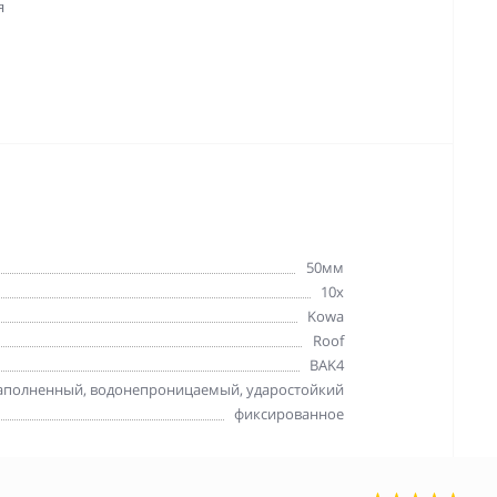
я
50мм
10x
Kowa
Roof
BAK4
аполненный, водонепроницаемый, ударостойкий
фиксированное