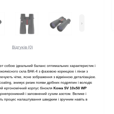
›
Відгуків (0)
яют собою ідеальний баланс оптимальних характеристик і
окоякісного скла BAK-4 з фазовою корекцією і лінзи з
чують чітке, ясне зображення з відмінною деталізацією.
coating, знижує ризик появи дрібних подряпин і володіє
ий ергономічний корпус бінокля
Kowa SV 10x50 WP
онепроникний і заповнений сухим азотом. Велике і
ь процес налаштування швидким і зручним навіть в