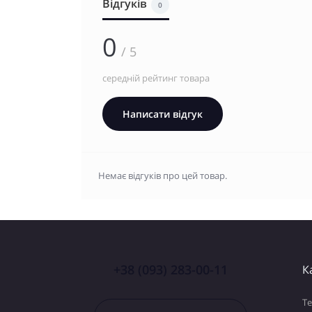
Відгуків
0
0
/ 5
середній рейтинг товара
Написати відгук
Немає відгуків про цей товар.
+38 (093) 283-00-11
К
Т