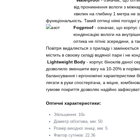
від проникнення вологи з міжна
хвилин на глибину 1 метра не з
функціональність. Такий оптиці ніякі погодні 
Fogproof
- означає, що корпус
конденсацію вологи на внутрішн
оптика не пітніє зсередини, а т
Повітря видаляється з приладу і замінюється
містить в своєму складі водяної пари і не кон
Lightweight Body
- корпус біноклів даної се
дозволило зменшити вагу на 10-20% в порівн
балансування і ергономічні характеристики б
лягати в руки спостерігача, а міцне, комбіно
гумове покриття дозволяє надійно зафіксуват
Оптичні характеристики:
Збільшення: 10x
Діаметр об'єктива, мм: 50
Розмір вихідної зіниці, мм: 5
Фактор сутінків: 22.36