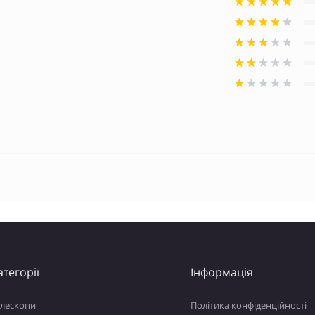
атегорії
Інформація
елескопи
Політика конфіденційності