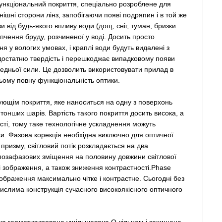
нкціональний покриття, спеціально розроблене для
ішні сторони лінз, запобігаючи появі подряпин і в той же
 від будь-якого впливу води (дощ, сніг, туман, бризки
пчення бруду, розчиненої у воді. Досить просто
ня у вологих умовах, і краплі води будуть видалені з
 достатню твердість і перешкоджає випадковому появи
едньої сили. Це дозволить використовувати прилад в
ьому повну функціональність оптики.
ющім покриття, яке наноситься на одну з поверхонь
онших шарів. Вартість такого покриття досить висока, а
ті, тому таке технологічне ускладнення можуть
ики. Фазова корекція необхідна виключно для оптичної
 призму, світловий потік розкладається на два
 позафазових зміщення на половину довжини світлової
і зображення, а також зниження контрастності.Phase
зображення максимально чітке і контрастне. Сьогодні без
слима конструкція сучасного високоякісного оптичного
ика герметизирована ущільнювача О-кільцем і захищена