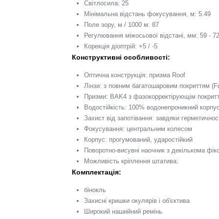
Світлосила: 25
Мінімальна відстань фокусування, м: 5.49
Поле зору, м / 1000 м: 87
Регулювання міжосьової відстані, мм: 59 - 7
Корекція діоптрій: +5 / -5
Конструктивні особливості:
Оптична конструкція: призма Roof
Лінзи: з повним багатошаровим покриттям (Ful
Призми: BAK4 з фазокорректірующім покрит
Водостійкість: 100% водонепроникний корпу
Захист від запотівання: завдяки герметично
Фокусування: центральним колесом
Корпус: прогумований, ударостійкий
Поворотно-висувні наочник з декількома фі
Можливість кріплення штатива:
Комплектація:
бінокль
Захисні кришки окулярів і об'єктива
Широкий нашийний ремінь