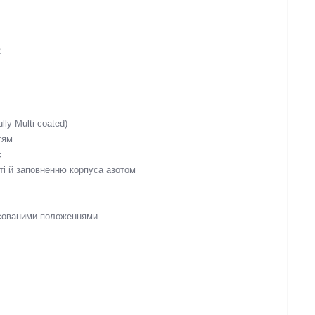
2
ly Multi coated)
тям
с
сті й заповненню корпуса азотом
ксованими положеннями