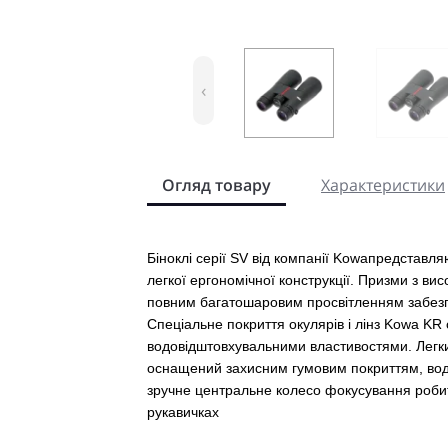
‹
Огляд товару
Характеристики
Біноклі серії SV від компанії Kowaпредставл
легкої ергономічної конструкції. Призми з вис
повним багатошаровим просвітленням забезпе
Спеціальне покриття окулярів і лінз Kowa KR 
водовідштовхувальними властивостями. Легк
оснащений захисним гумовим покриттям, вод
зручне центральне колесо фокусування робит
рукавичках