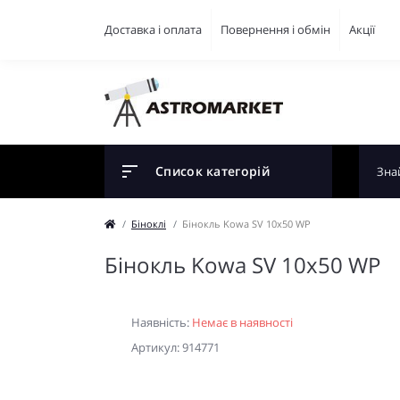
Доставка і оплата
Повернення і обмін
Акції
Список категорій
Біноклі
Бінокль Kowa SV 10x50 WP
Бінокль Kowa SV 10x50 WP
Наявність:
Немає в наявності
Артикул: 914771