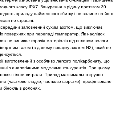
родного класу IPX7. Занурення в рідину протягом 30
авдасть приладу найменшого збитку і не вплине на його
умови не страшні.
 зсередини заповнений сухим азотом, що виключає
іх поверхнях при перепаді температур. Як наслідок,
акож не виникає корозія матеріалів під впливом вологи.
 інертним газом (в даному випадку азотом N2), який не
денсується.
рії виготовлений з особливо легкого полікарбонату, що
янні з аналогічними моделями конкурентів. При цьому
інокля тільки виграли. Прилад максимально зручно
ване (частково гладке, частково шорстке), профільоване
и бінокль в долонях.