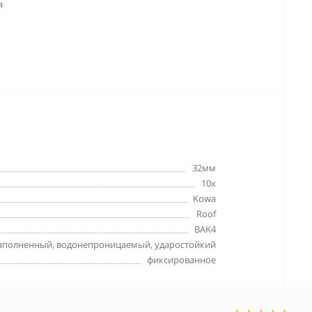
я
32мм
10x
Kowa
Roof
BAK4
аполненный, водонепроницаемый, ударостойкий
фиксированное