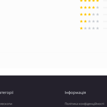
атегорії
Інформація
елескопи
Політика конфіденційності