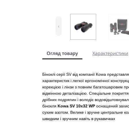
‹
Огляд товару
Характеристики
Біноклі серії SV від компанії Kowa предста
характеристик і легкої ергономічної конструк
корекцією і лінзи з повним багатошаровим пр
відмінною деталізацією. Спеціальне покриття 
дрібних подряпин і володіє водовідштовхува
бінокля
Kowa SV 10x32 WP
оснащений захис
сухим азотом. Велике і зручне центральне 
швидким і зручним навіть в рукавичках