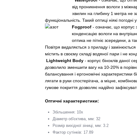
від проникнення вологи з міжна
хвилин на глибину 1 метра не з
функціональність. Такий оптиці ніякі погодні 
Fogproof
- означає, що корпус
конденсацію вологи на внутрішн
оптика не пітніє зсередини, а т
Повітря видаляється з приладу і замінюється
містить в своєму складі водяної пари і не кон
Lightweight Body
- корпус біноклів даної се
дозволило зменшити вагу на 10-20% в порівн
балансування і ергономічні характеристики б
лягати в руки спостерігача, а міцне, комбіно
гумове покриття дозволяє надійно зафіксуват
Оптичні характеристики:
Збільшення: 10x
Діаметр об'єктива, мм: 32
Розмір вихідної зіниці, мм: 3.2
Фактор сутінків: 17.89