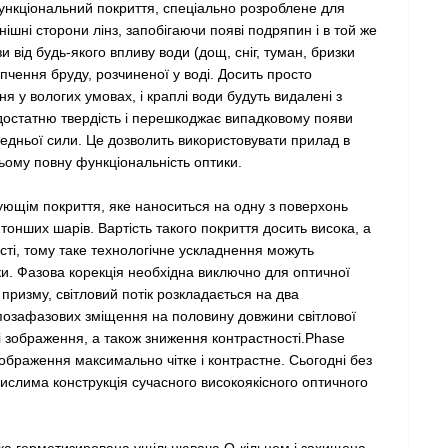
нкціональний покриття, спеціально розроблене для
ішні сторони лінз, запобігаючи появі подряпин і в той же
 від будь-якого впливу води (дощ, сніг, туман, бризки
пчення бруду, розчиненої у воді. Досить просто
ня у вологих умовах, і краплі води будуть видалені з
 достатню твердість і перешкоджає випадковому появи
едньої сили. Це дозволить використовувати прилад в
ьому повну функціональність оптики.
ющім покриття, яке наноситься на одну з поверхонь
онших шарів. Вартість такого покриття досить висока, а
ті, тому таке технологічне ускладнення можуть
ики. Фазова корекція необхідна виключно для оптичної
 призму, світловий потік розкладається на два
 позафазових зміщення на половину довжини світлової
і зображення, а також зниження контрастності.Phase
зображення максимально чітке і контрастне. Сьогодні без
слима конструкція сучасного високоякісного оптичного
ика герметизирована ущільнювача О-кільцем і захищена