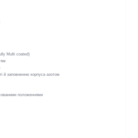
2
ly Multi coated)
тям
с
сті й заповненню корпуса азотом
ксованими положеннями