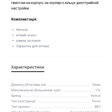
гвинтом на корпусі; на окулярі є кільце диоптрийной
настройки.
Комплектація:
бінокль
м'який чохол
ремінь на плече
Серветка для оптики
Характеристики
Діаметр об'єктива, мм
25мм
Максимальне збільшення, крат
17x
Бренд
Konus
Тип конструкції
Porro
Тип призми
BK7