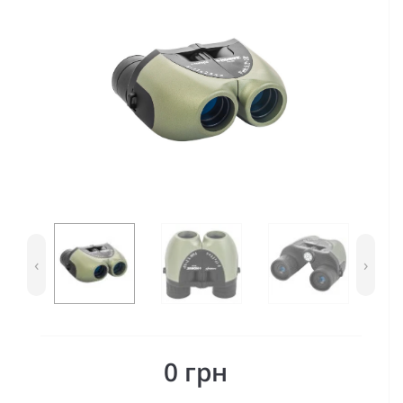
‹
›
0 грн