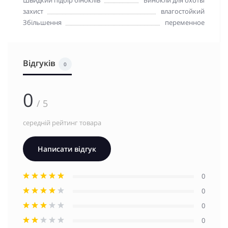
Швидкий підбір біноклів
Бинокли для охоты
захист
влагостойкий
Збільшення
переменное
Відгуків
0
0
/ 5
середній рейтинг товара
Написати відгук
0
0
0
0